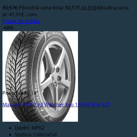
80,57
€
Pôvodná cena bola: 80,57€.
41,91
€
Aktuálna cena
je: 41,91€.
s DPH
Pridať do košíka
-48%
Pneumatiky 14"
Matador MP62 All Weather Evo 185/60 R14 82T
Dezén: MP62
Sezóna: Celoročné