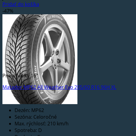
Pridať do košíka
-47%
Pneumatiky 16"
Matador MP62 All Weather Evo 205/60 R16 96H XL
Dezén: MP62
Sezóna: Celoročné
Max. rýchlosť: 210 km/h
Spotreba: D