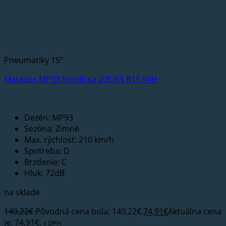
Pneumatiky 15"
Matador MP93 Nordicca 205/65 R15 94H
Dezén: MP93
Sezóna: Zimné
Max. rýchlosť: 210 km/h
Spotreba: D
Brzdenie: C
Hluk: 72dB
na sklade
140,22
€
Pôvodná cena bola: 140,22€.
74,91
€
Aktuálna cena
je: 74,91€.
s DPH