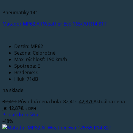
Pneumatiky 14"
Matador MP62 All Weather Evo 165/70 R14 81T
Dezén: MP62
Sezóna: Celoročné
Max. rýchlosť: 190 km/h
Spotreba: E
Brzdenie: C
Hluk: 71dB
na sklade
82,41
€
Pôvodná cena bola: 82,41€.
42,87
€
Aktuálna cena
je: 42,87€.
s DPH
Pridať do košíka
-48%