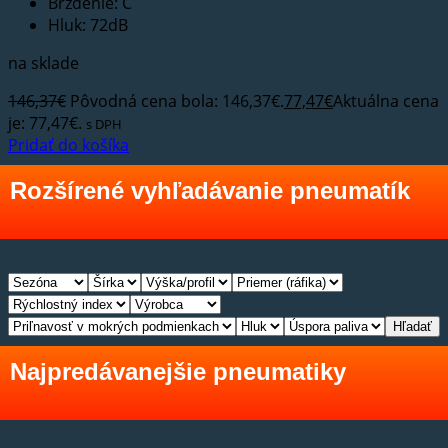
Brzdenie: C
Hluk: 72dB
na sklade
146,37
€
Pôvodná cena bola: 146,37€.
77,47
€
Aktuálna cena
je: 77,47€.
s DPH
Pridať do košíka
Rozšírené vyhľadávanie pneumatík
Hľadať
Najpredávanejšie pneumatiky