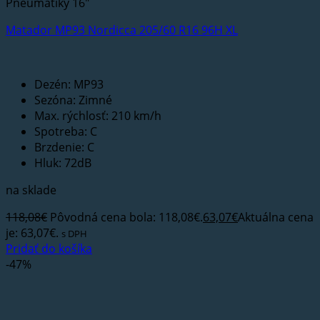
Pneumatiky 16"
Matador MP93 Nordicca 205/60 R16 96H XL
Dezén: MP93
Sezóna: Zimné
Max. rýchlosť: 210 km/h
Spotreba: C
Brzdenie: C
Hluk: 72dB
na sklade
118,08
€
Pôvodná cena bola: 118,08€.
63,07
€
Aktuálna cena
je: 63,07€.
s DPH
Pridať do košíka
-47%