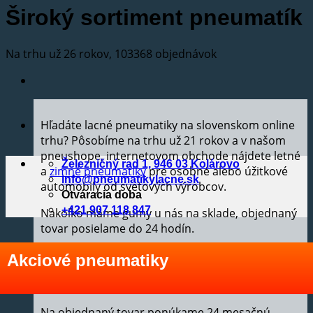
Široký sortiment pneumatík
Na trhu už 26 rokov, 103368 objednávok
Hľadáte lacné pneumatiky na slovenskom online
trhu? Pôsobíme na trhu už 21 rokov a v našom
pneushope, internetovom obchode nájdete letné
Železničný rad 1, 946 03 Kolárovo
a
zimné pneumatiky
pre osobné alebo úžitkové
info@pneumatikylacne.sk
automobily od svetových výrobcov.
Otváracia doba
+421 907 118 847
Nakoľko máme gumy u nás na sklade, objednaný
tovar posielame do 24 hodín.
Tovar posielame na dobierku (príplatok je 16 €/1-
Akciové pneumatiky
4ks), ale je možný aj osobný odber pneumatík v
pneuservise.
Na objednaný tovar ponúkame 24 mesačnú