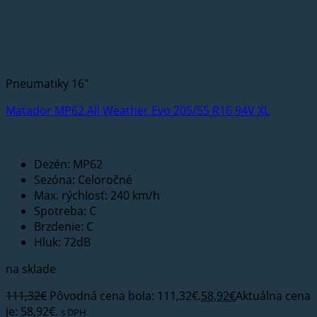
Pneumatiky 16"
Matador MP62 All Weather Evo 205/55 R16 94V XL
Dezén: MP62
Sezóna: Celoročné
Max. rýchlosť: 240 km/h
Spotreba: C
Brzdenie: C
Hluk: 72dB
na sklade
111,32
€
Pôvodná cena bola: 111,32€.
58,92
€
Aktuálna cena
je: 58,92€.
s DPH