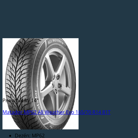
Pneumatiky 14"
Matador MP62 All Weather Evo 165/70 R14 81T
Dezén: MP62