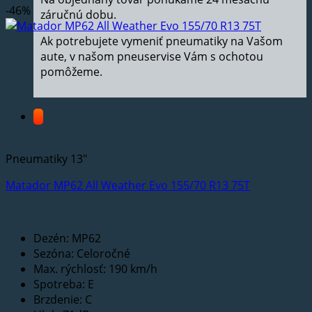
-46%
záručnú dobu.
Ak potrebujete vymeniť pneumatiky na Vašom
aute, v našom pneuservise Vám s ochotou
pomôžeme.
Pneumatiky 13"
Matador MP62 All Weather Evo 155/70 R13 75T
Dezén: MP62
Sezóna: Celoročné
Max. rýchlosť: 190 km/h
Spotreba: E
Brzdenie: C