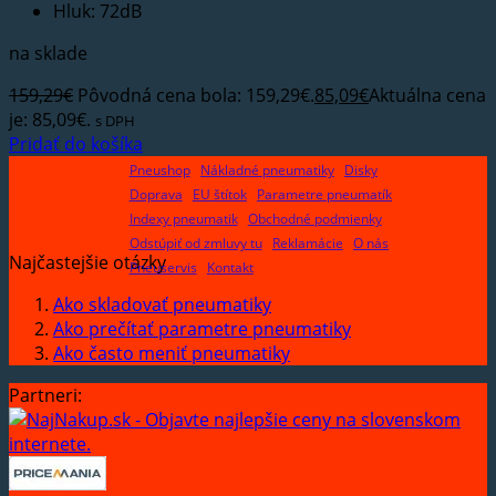
Hluk: 72dB
na sklade
159,29
€
Pôvodná cena bola: 159,29€.
85,09
€
Aktuálna cena
je: 85,09€.
s DPH
Pridať do košíka
Pneushop
Nákladné pneumatiky
Disky
Doprava
EU štítok
Parametre pneumatík
Indexy pneumatik
Obchodné podmienky
Odstúpiť od zmluvy tu
Reklamácie
O nás
Najčastejšie otázky
Pneuservis
Kontakt
Ako skladovať pneumatiky
Ako prečítať parametre pneumatiky
Ako často meniť pneumatiky
Partneri: