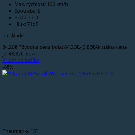
Max. rýchlosť: 190 km/h
Spotreba: E
Brzdenie: C
Hluk: 71dB
na sklade
84,26
€
Pôvodná cena bola: 84,26€.
43,82
€
Aktuálna cena
je: 43,82€.
s DPH
Pridať do košíka
-48%
Pneumatiky 15"