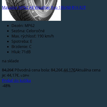
Matador MP62 All Weather Evo 185/60 R14 82T
Dezén: MP62
Sezóna: Celoročné
Max. rýchlosť: 190 km/h
Spotreba: E
Brzdenie: C
Hluk: 71dB
na sklade
84,26
€
Pôvodná cena bola: 84,26€.
44,17
€
Aktuálna cena
je: 44,17€.
s DPH
Pridať do košíka
-48%