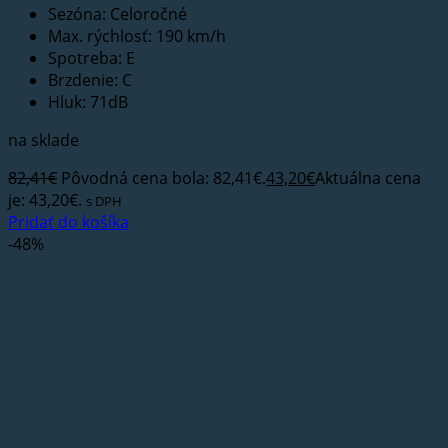
Sezóna: Celoročné
Max. rýchlosť: 190 km/h
Spotreba: E
Brzdenie: C
Hluk: 71dB
na sklade
82,41
€
Pôvodná cena bola: 82,41€.
43,20
€
Aktuálna cena
je: 43,20€.
s DPH
Pridať do košíka
-48%