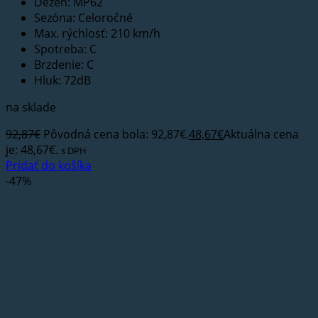
Dezén: MP62
Sezóna: Celoročné
Max. rýchlosť: 210 km/h
Spotreba: C
Brzdenie: C
Hluk: 72dB
na sklade
92,87
€
Pôvodná cena bola: 92,87€.
48,67
€
Aktuálna cena
je: 48,67€.
s DPH
Pridať do košíka
-47%