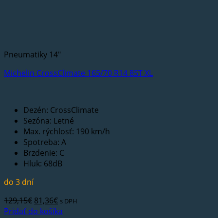
Pneumatiky 14"
Michelin CrossClimate 165/70 R14 85T XL
Dezén: CrossClimate
Sezóna: Letné
Max. rýchlosť: 190 km/h
Spotreba: A
Brzdenie: C
Hluk: 68dB
do 3 dní
Pôvodná
Aktuálna
129,15
€
81,36
€
s DPH
cena
cena
Pridať do košíka