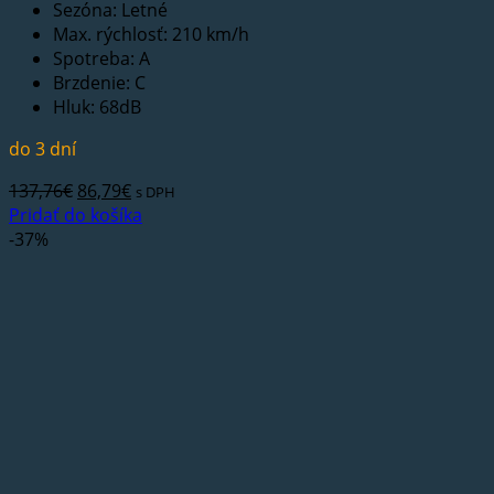
Sezóna: Letné
Max. rýchlosť: 210 km/h
Spotreba: A
Brzdenie: C
Hluk: 68dB
do 3 dní
Pôvodná
Aktuálna
137,76
€
86,79
€
s DPH
cena
cena
Pridať do košíka
bola:
je:
-37%
137,76€.
86,79€.