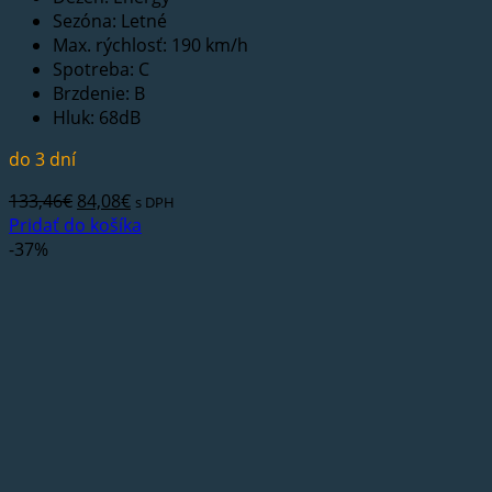
Sezóna: Letné
Max. rýchlosť: 190 km/h
Spotreba: C
Brzdenie: B
Hluk: 68dB
do 3 dní
Pôvodná
Aktuálna
133,46
€
84,08
€
s DPH
cena
cena
Pridať do košíka
bola:
je:
-37%
133,46€.
84,08€.