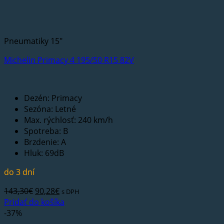
Pneumatiky 15"
Michelin Primacy 4 195/50 R15 82V
Dezén: Primacy
Sezóna: Letné
Max. rýchlosť: 240 km/h
Spotreba: B
Brzdenie: A
Hluk: 69dB
do 3 dní
Pôvodná
Aktuálna
143,30
€
90,28
€
s DPH
cena
cena
Pridať do košíka
bola:
je:
-37%
143,30€.
90,28€.