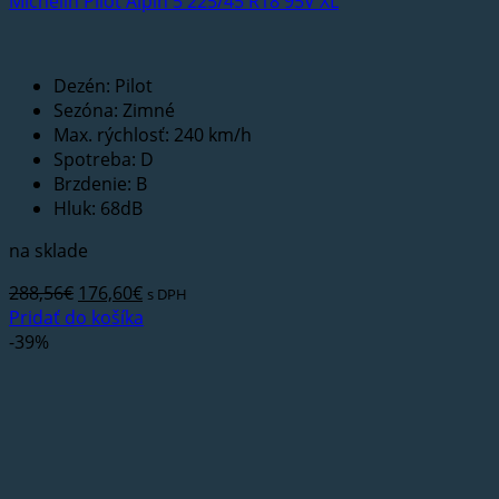
Michelin Pilot Alpin 5 225/45 R18 95V XL
Dezén: Pilot
Sezóna: Zimné
Max. rýchlosť: 240 km/h
Spotreba: D
Brzdenie: B
Hluk: 68dB
na sklade
Pôvodná
Aktuálna
288,56
€
176,60
€
s DPH
cena
cena
Pridať do košíka
bola:
je:
-39%
288,56€.
176,60€.