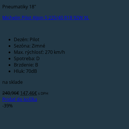
Pneumatiky 18"
Michelin Pilot Alpin 5 225/40 R18 92W XL
Dezén: Pilot
Sezóna: Zimné
Max. rýchlosť: 270 km/h
Spotreba: D
Brzdenie: B
Hluk: 70dB
na sklade
Pôvodná
Aktuálna
240,96
€
147,46
€
s DPH
cena
cena
Pridať do košíka
bola:
je:
-39%
240,96€.
147,46€.