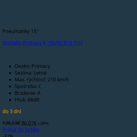
Pneumatiky 15"
Michelin Primacy 4 195/65 R15 91H
Dezén: Primacy
Sezóna: Letné
Max. rýchlosť: 210 km/h
Spotreba: C
Brzdenie: A
Hluk: 68dB
do 3 dní
Pôvodná
Aktuálna
136,53
€
86,01
€
s DPH
cena
cena
Pridať do košíka
bola:
je:
-37%