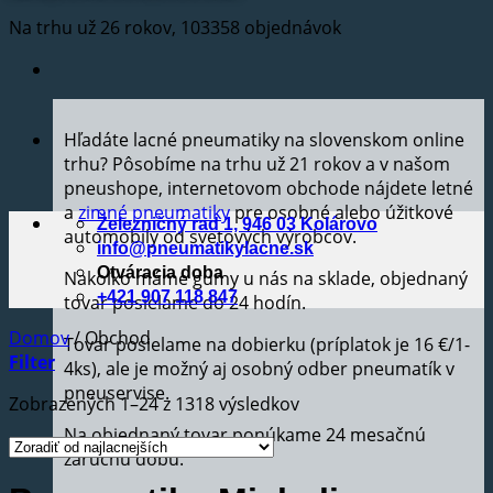
Na trhu už 26 rokov, 103358 objednávok
Hľadáte lacné pneumatiky na slovenskom online
trhu? Pôsobíme na trhu už 21 rokov a v našom
pneushope, internetovom obchode nájdete letné
a
zimné pneumatiky
pre osobné alebo úžitkové
Železničný rad 1, 946 03 Kolárovo
automobily od svetových výrobcov.
info@pneumatikylacne.sk
Otváracia doba
Nakoľko máme gumy u nás na sklade, objednaný
+421 907 118 847
tovar posielame do 24 hodín.
Domov
/
Obchod
Tovar posielame na dobierku (príplatok je 16 €/1-
Filter
4ks), ale je možný aj osobný odber pneumatík v
pneuservise.
Zobrazených 1–24 z 1318 výsledkov
Na objednaný tovar ponúkame 24 mesačnú
záručnú dobu.