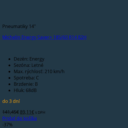
Pneumatiky 14"
Michelin Energy Saver+ 185/60 R14 82H
Dezén: Energy
Sezóna: Letné
Max. rýchlosť: 210 km/h
Spotreba: C
Brzdenie: B
Hluk: 68dB
do 3 dní
Pôvodná
Aktuálna
141,45
€
89,11
€
s DPH
cena
cena
Pridať do košíka
bola:
je:
-37%