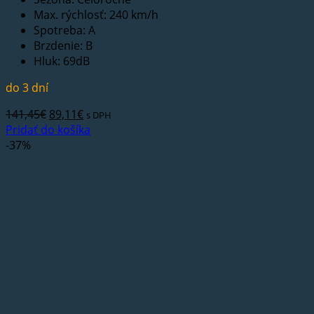
Max. rýchlosť: 240 km/h
Spotreba: A
Brzdenie: B
Hluk: 69dB
do 3 dní
Pôvodná
Aktuálna
141,45
€
89,11
€
s DPH
cena
cena
Pridať do košíka
bola:
je:
-37%
141,45€.
89,11€.