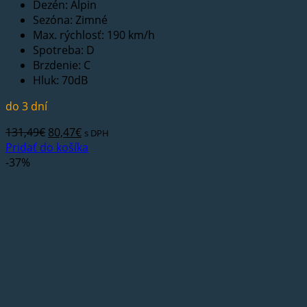
Dezén: Alpin
Sezóna: Zimné
Max. rýchlosť: 190 km/h
Spotreba: D
Brzdenie: C
Hluk: 70dB
do 3 dní
Pôvodná
Aktuálna
131,49
€
80,47
€
s DPH
cena
cena
Pridať do košíka
bola:
je:
-37%
131,49€.
80,47€.