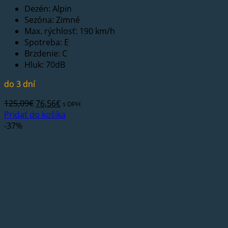
Dezén: Alpin
Sezóna: Zimné
Max. rýchlosť: 190 km/h
Spotreba: E
Brzdenie: C
Hluk: 70dB
do 3 dní
Pôvodná
Aktuálna
125,09
€
76,56
€
s DPH
cena
cena
Pridať do košíka
bola:
je:
-37%
125,09€.
76,56€.