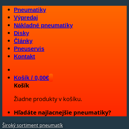
Skip
Pneumatiky
to
Výpredaj
content
Nákladné pneumatiky
Disky
Články
Pneuservis
Kontakt
Košík /
0,00
€
Košík
Žiadne produkty v košíku.
Hľadáte najlacnejšie pneumatiky?
Široký sortiment pneumatík