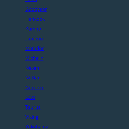
Goodyear
Hankook
Kumho
Laufenn
Matador
Michelin
Nexen
Nokian
Nordexx
Sava
Taurus
Viking
Yokohama