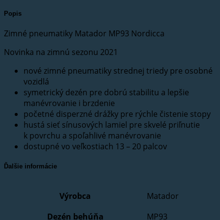
Popis
Zimné pneumatiky Matador MP93 Nordicca
Novinka na zimnú sezonu 2021
nové zimné pneumatiky strednej triedy pre osobné
vozidlá
symetrický dezén pre dobrú stabilitu a lepšie
manévrovanie i brzdenie
početné disperzné drážky pre rýchle čistenie stopy
hustá sieť sínusových lamiel pre skvelé priľnutie
k povrchu a spoľahlivé manévrovanie
dostupné vo veľkostiach 13 – 20 palcov
Ďalšie informácie
Výrobca
Matador
Dezén behúňa
MP93