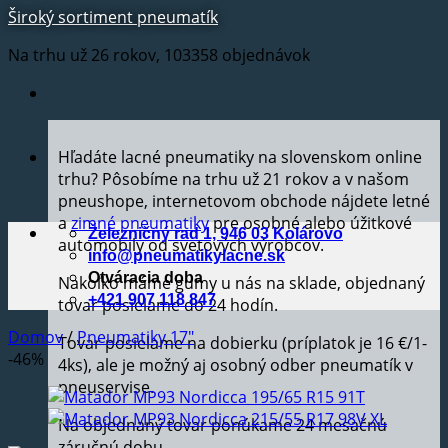
Široký sortiment pneumatík
Na trhu už 26 rokov, 103358 objednávok
Hľadáte lacné pneumatiky na slovenskom online
trhu? Pôsobíme na trhu už 21 rokov a v našom
pneushope, internetovom obchode nájdete letné
a
zimné pneumatiky
pre osobné alebo úžitkové
Železničný rad 1, 946 03 Kolárovo
automobily od svetových výrobcov.
info@pneumatikylacne.sk
Otváracia doba
Nakoľko máme gumy u nás na sklade, objednaný
+421 907 118 847
tovar posielame do 24 hodín.
Domov
/
Pneumatiky 17"
Tovar posielame na dobierku (príplatok je 16 €/1-
-46%
4ks), ale je možný aj osobný odber pneumatík v
pneuservise.
Na objednaný tovar ponúkame 24 mesačnú
záručnú dobu.