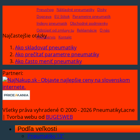
Pneushop
Nákladné pneumatiky
Disky
Doprava
EU štítok
Parametre pneumatík
Indexy pneumatik
Obchodné podmienky
Odstúpiť od zmluvy tu
Reklamácie
O nás
Najčastejšie otázky
Pneuservis
Kontakt
Ako skladovať pneumatiky
Ako prečítať parametre pneumatiky
Ako často meniť pneumatiky
Partneri:
Všetky práva vyhradené © 2000 - 2026 PneumatikyLacne
| Tvorba webu od
BUGESWEB
Podľa veľkosti
Pneumatiky 13"