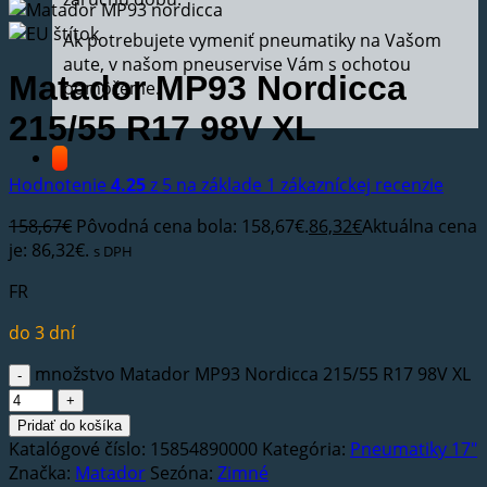
Ak potrebujete vymeniť pneumatiky na Vašom
aute, v našom pneuservise Vám s ochotou
Matador MP93 Nordicca
pomôžeme.
215/55 R17 98V XL
Hodnotenie
4.25
z 5 na základe
1
zákazníckej recenzie
158,67
€
Pôvodná cena bola: 158,67€.
86,32
€
Aktuálna cena
je: 86,32€.
s DPH
FR
do 3 dní
množstvo Matador MP93 Nordicca 215/55 R17 98V XL
Pridať do košíka
Katalógové číslo:
15854890000
Kategória:
Pneumatiky 17"
Značka:
Matador
Sezóna:
Zimné