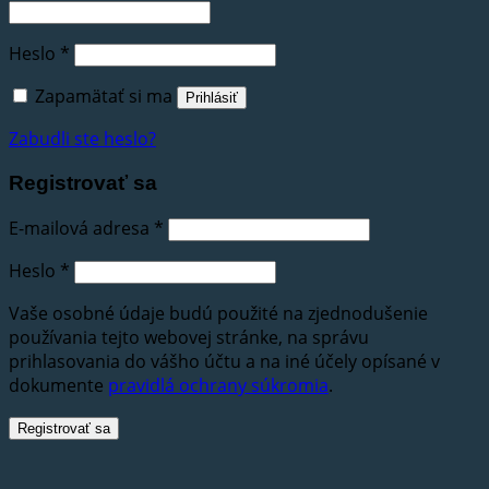
Heslo
*
Zapamätať si ma
Prihlásiť
Zabudli ste heslo?
Registrovať sa
E-mailová adresa
*
Heslo
*
Vaše osobné údaje budú použité na zjednodušenie
používania tejto webovej stránke, na správu
prihlasovania do vášho účtu a na iné účely opísané v
dokumente
pravidlá ochrany súkromia
.
Registrovať sa