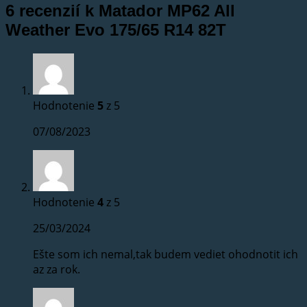
6 recenzií k
Matador MP62 All
Weather Evo 175/65 R14 82T
Hodnotenie
5
z 5
07/08/2023
Hodnotenie
4
z 5
25/03/2024
Ešte som ich nemal,tak budem vediet ohodnotit ich
az za rok.