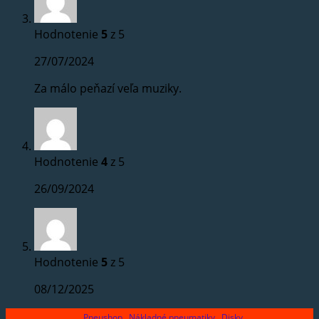
Hodnotenie
5
z 5
27/07/2024
Za málo peňazí veľa muziky.
Hodnotenie
4
z 5
26/09/2024
Hodnotenie
5
z 5
08/12/2025
Pneushop
Nákladné pneumatiky
Disky