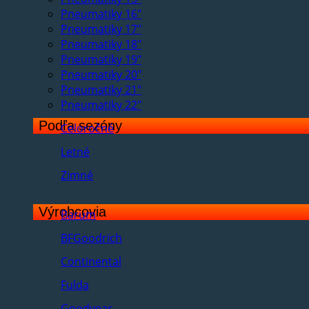
Pneumatiky 16"
Pneumatiky 17"
Pneumatiky 18"
Pneumatiky 19"
Pneumatiky 20"
Pneumatiky 21"
Pneumatiky 22"
Podľa sezóny
Celoročné
Letné
Zimné
Výrobcovia
Barum
BFGoodrich
Continental
Fulda
Goodyear