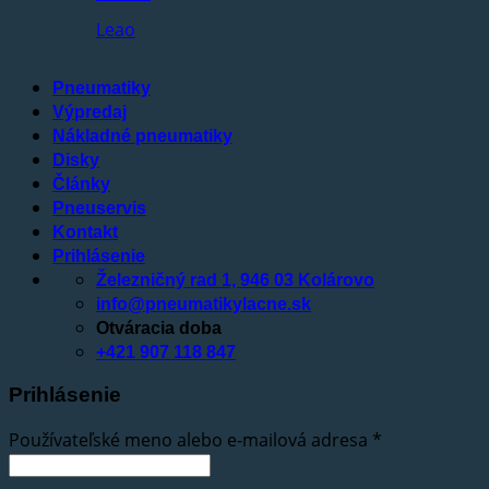
Leao
Pneumatiky
Výpredaj
Nákladné pneumatiky
Disky
Články
Pneuservis
Kontakt
Prihlásenie
Železničný rad 1, 946 03 Kolárovo
info@pneumatikylacne.sk
Otváracia doba
+421 907 118 847
Prihlásenie
Používateľské meno alebo e-mailová adresa
*