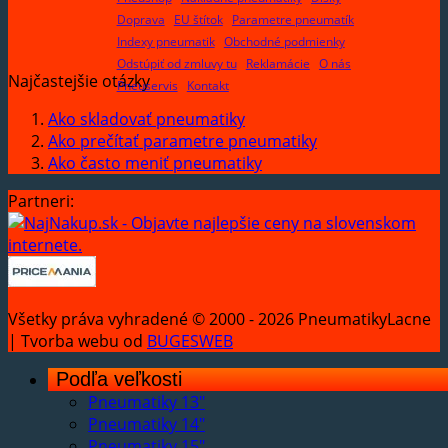
Doprava
EU štítok
Parametre pneumatík
Indexy pneumatik
Obchodné podmienky
Odstúpiť od zmluvy tu
Reklamácie
O nás
Najčastejšie otázky
Pneuservis
Kontakt
Ako skladovať pneumatiky
Ako prečítať parametre pneumatiky
Ako často meniť pneumatiky
Partneri:
Všetky práva vyhradené © 2000 - 2026 PneumatikyLacne
| Tvorba webu od
BUGESWEB
Podľa veľkosti
Pneumatiky 13"
Pneumatiky 14"
Pneumatiky 15"