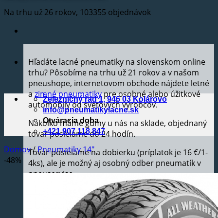
Na trhu už 26 rokov, 103355 objednávok
Hľadáte lacné pneumatiky na slovenskom online
trhu? Pôsobíme na trhu už 21 rokov a v našom
pneushope, internetovom obchode nájdete letné
a
zimné pneumatiky
pre osobné alebo úžitkové
Železničný rad 1, 946 03 Kolárovo
automobily od svetových výrobcov.
info@pneumatikylacne.sk
Otváracia doba
Nakoľko máme gumy u nás na sklade, objednaný
+421 907 118 847
tovar posielame do 24 hodín.
Domov
/
Pneumatiky 14"
Tovar posielame na dobierku (príplatok je 16 €/1-
-48%
4ks), ale je možný aj osobný odber pneumatík v
pneuservise.
Na objednaný tovar ponúkame 24 mesačnú
záručnú dobu.