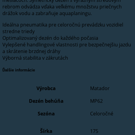
mesiacoch. Symetrický dezén s výrazným stredovým
rebrom odvádza vďaka veľkému množstvu priečnych
drážok vodu a zabraňuje aquaplaningu.
Ideálna pneumatika pre celoročnú prevádzku vozidiel
stredne triedy
Optimalizovaný dezén do každého počasia
Vylepšené handlingové vlastnosti pre bezpečnejšiu jazdu
a skrátenie brzdnej dráhy
Výborná stabilita v zákrutách
Ďalšie informácie
Výrobca
Matador
Dezén behúňa
MP62
Sezóna
Celoročné
Šírka
175