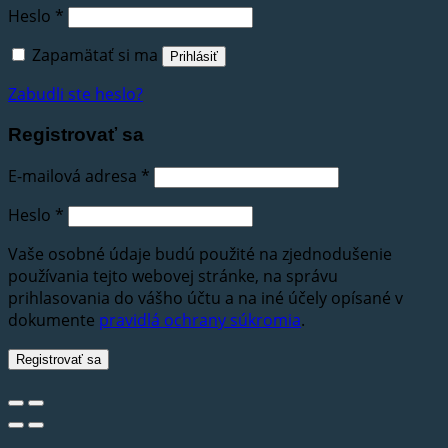
Heslo
*
Zapamätať si ma
Prihlásiť
Zabudli ste heslo?
Registrovať sa
E-mailová adresa
*
Heslo
*
Vaše osobné údaje budú použité na zjednodušenie
používania tejto webovej stránke, na správu
prihlasovania do vášho účtu a na iné účely opísané v
dokumente
pravidlá ochrany súkromia
.
Registrovať sa