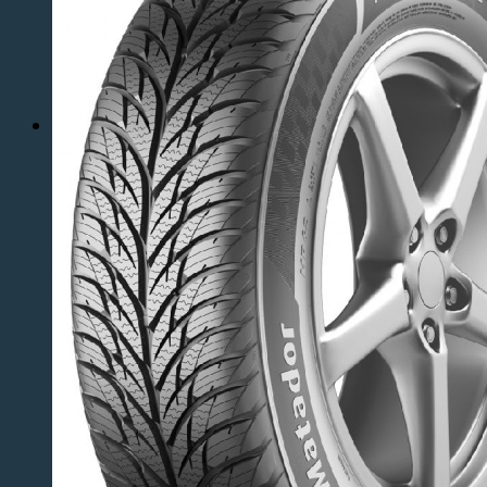
Ak potrebujete vymeniť pneumatiky na Vašom
aute, v našom pneuservise Vám s ochotou
pomôžeme.