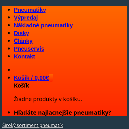
Skip
Pneumatiky
to
Výpredaj
content
Nákladné pneumatiky
Disky
Články
Pneuservis
Kontakt
Košík /
0,00
€
Košík
Žiadne produkty v košíku.
Hľadáte najlacnejšie pneumatiky?
Široký sortiment pneumatík