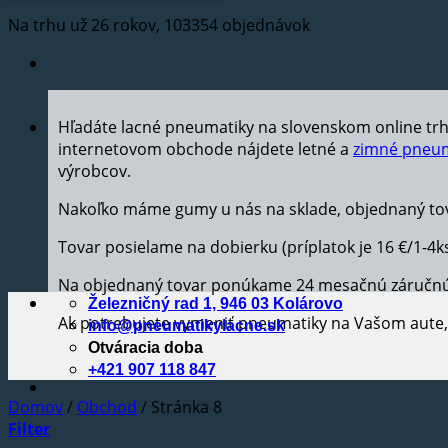
Na trhu už 26 rokov, 103354 objednávok
Hľadáte lacné pneumatiky na slovenskom online tr
internetovom obchode nájdete letné a
zimné pneum
výrobcov.
Nakoľko máme gumy u nás na sklade, objednaný tov
Tovar posielame na dobierku (príplatok je 16 €/1-4k
Na objednaný tovar ponúkame 24 mesačnú záručn
Železničný rad 1, 946 03 Kolárovo
Ak potrebujete vymeniť pneumatiky na Vašom aut
info@pneumatikylacne.sk
Otváracia doba
+421 907 118 847
Domov
/
Obchod
/
Stránka 8
Filter