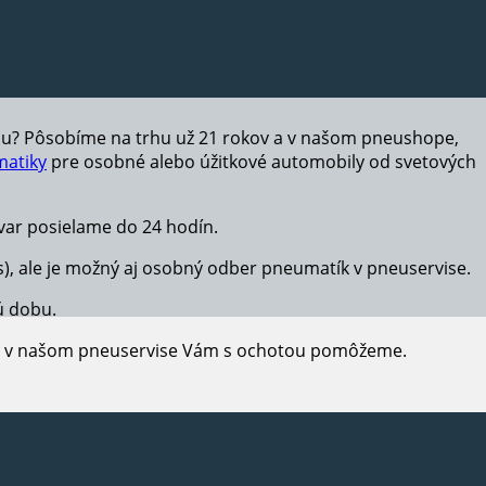
hu? Pôsobíme na trhu už 21 rokov a v našom pneushope,
atiky
pre osobné alebo úžitkové automobily od svetových
ar posielame do 24 hodín.
s), ale je možný aj osobný odber pneumatík v pneuservise.
ú dobu.
e, v našom pneuservise Vám s ochotou pomôžeme.