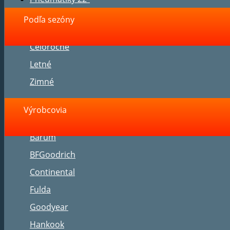
Podľa sezóny
Celoročné
Letné
Zimné
Výrobcovia
Barum
BFGoodrich
Continental
Fulda
Goodyear
Hankook