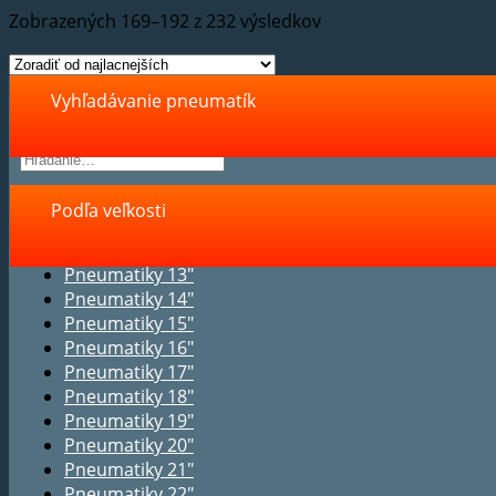
Zobrazených 169–192 z 232 výsledkov
Vyhľadávanie pneumatík
Podľa veľkosti
Pneumatiky 13"
Pneumatiky 14"
Pneumatiky 15"
Pneumatiky 16"
Pneumatiky 17"
Pneumatiky 18"
Pneumatiky 19"
Pneumatiky 20"
Pneumatiky 21"
Pneumatiky 22"