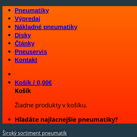
Skip
Pneumatiky
to
Výpredaj
content
Nákladné pneumatiky
Disky
Články
Pneuservis
Kontakt
Košík /
0,00
€
Košík
Žiadne produkty v košíku.
Hľadáte najlacnejšie pneumatiky?
Široký sortiment pneumatík