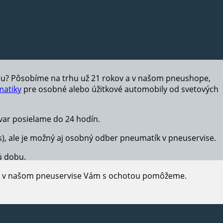
hu? Pôsobíme na trhu už 21 rokov a v našom pneushope,
atiky
pre osobné alebo úžitkové automobily od svetových
ar posielame do 24 hodín.
s), ale je možný aj osobný odber pneumatík v pneuservise.
ú dobu.
e, v našom pneuservise Vám s ochotou pomôžeme.