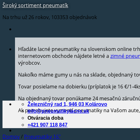
Široký sortiment pneumatík
Na trhu už 26 rokov, 103353 objednávok
Hľadáte lacné pneumatiky na slovenskom online tr
internetovom obchode nájdete letné a
zimné pneum
výrobcov.
Nakoľko máme gumy u nás na sklade, objednaný tov
Tovar posielame na dobierku (príplatok je 16 €/1-4k
Na objednaný tovar ponúkame 24 mesačnú záručn
Železničný rad 1, 946 03 Kolárovo
Ak potrebujete vymeniť pneumatiky na Vašom aut
info@pneumatikylacne.sk
Otváracia doba
+421 907 118 847
Domov
/
Pneumatiky 16"