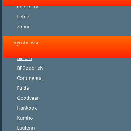
Celoročné
Letné
Zimné
Výrobcovia
Barum
BFGoodrich
Continental
Fulda
Goodyear
Hankook
Kumho
Laufenn