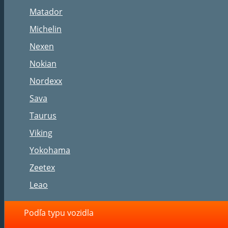
Matador
Michelin
Nexen
Nokian
Nordexx
Sava
Taurus
Viking
Yokohama
Zeetex
Leao
Podľa typu vozidla