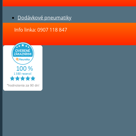
Dodávkové pneumatiky
Info linka: 0907 118 847