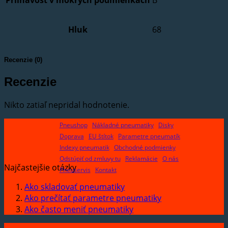
Hluk
68
Recenzie (0)
Recenzie
Nikto zatiaľ nepridal hodnotenie.
Pneushop
Nákladné pneumatiky
Disky
Doprava
EU štítok
Parametre pneumatík
Indexy pneumatik
Obchodné podmienky
Odstúpiť od zmluvy tu
Reklamácie
O nás
Najčastejšie otázky
Pneuservis
Kontakt
Ako skladovať pneumatiky
Ako prečítať parametre pneumatiky
Ako často meniť pneumatiky