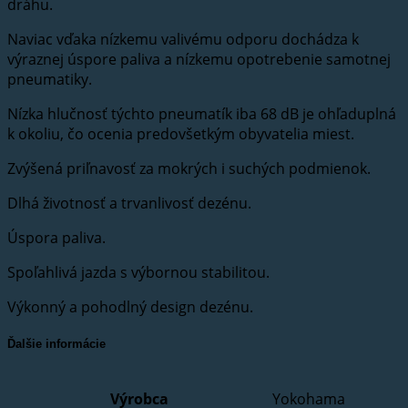
dráhu.
Naviac vďaka nízkemu valivému odporu dochádza k
výraznej úspore paliva a nízkemu opotrebenie samotnej
pneumatiky.
Nízka hlučnosť týchto pneumatík iba 68 dB je ohľaduplná
k okoliu, čo ocenia predovšetkým obyvatelia miest.
Zvýšená priľnavosť za mokrých i suchých podmienok.
Dlhá životnosť a trvanlivosť dezénu.
Úspora paliva.
Spoľahlivá jazda s výbornou stabilitou.
Výkonný a pohodlný design dezénu.
Ďalšie informácie
Výrobca
Yokohama