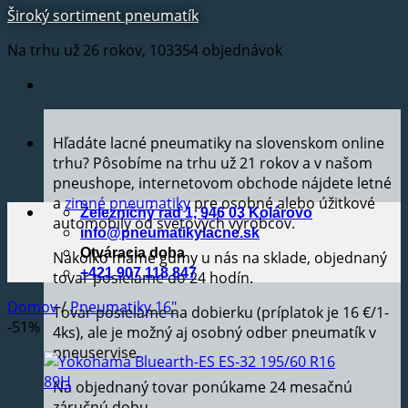
Široký sortiment pneumatík
Na trhu už 26 rokov, 103354 objednávok
Hľadáte lacné pneumatiky na slovenskom online
trhu? Pôsobíme na trhu už 21 rokov a v našom
pneushope, internetovom obchode nájdete letné
a
zimné pneumatiky
pre osobné alebo úžitkové
Železničný rad 1, 946 03 Kolárovo
automobily od svetových výrobcov.
info@pneumatikylacne.sk
Otváracia doba
Nakoľko máme gumy u nás na sklade, objednaný
+421 907 118 847
tovar posielame do 24 hodín.
Domov
/
Pneumatiky 16"
Tovar posielame na dobierku (príplatok je 16 €/1-
-51%
4ks), ale je možný aj osobný odber pneumatík v
pneuservise.
Na objednaný tovar ponúkame 24 mesačnú
záručnú dobu.