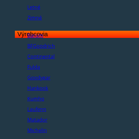
Letné
Zimné
Výrobcovia
Barum
BFGoodrich
Continental
Fulda
Goodyear
Hankook
Kumho
Laufenn
Matador
Michelin