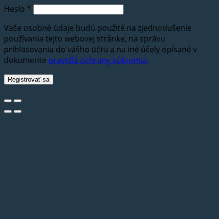
Heslo
*
Vaše osobné údaje budú použité na zjednodušenie
používania tejto webovej stránke, na správu
prihlasovania do vášho účtu a na iné účely opísané v
dokumente
pravidlá ochrany súkromia
.
Registrovať sa