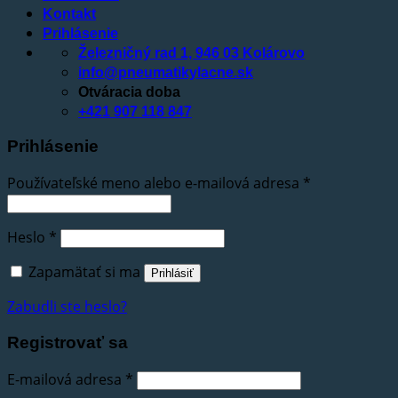
Kontakt
Prihlásenie
Železničný rad 1, 946 03 Kolárovo
info@pneumatikylacne.sk
Otváracia doba
+421 907 118 847
Prihlásenie
Používateľské meno alebo e-mailová adresa
*
Heslo
*
Zapamätať si ma
Prihlásiť
Zabudli ste heslo?
Registrovať sa
E-mailová adresa
*