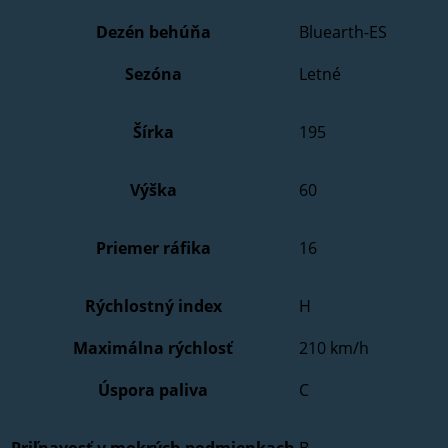
Dezén behúňa
Bluearth-ES
Sezóna
Letné
Šírka
195
Výška
60
Priemer ráfika
16
Rýchlostný index
H
Maximálna rýchlosť
210 km/h
Úspora paliva
C
Priľnavosť v mokrých podmienkach
B