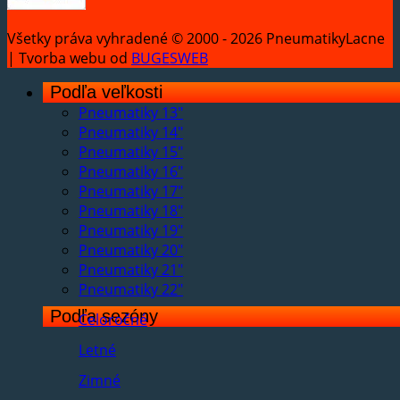
Všetky práva vyhradené © 2000 - 2026 PneumatikyLacne
| Tvorba webu od
BUGESWEB
Podľa veľkosti
Pneumatiky 13"
Pneumatiky 14"
Pneumatiky 15"
Pneumatiky 16"
Pneumatiky 17"
Pneumatiky 18"
Pneumatiky 19"
Pneumatiky 20"
Pneumatiky 21"
Pneumatiky 22"
Podľa sezóny
Celoročné
Letné
Zimné