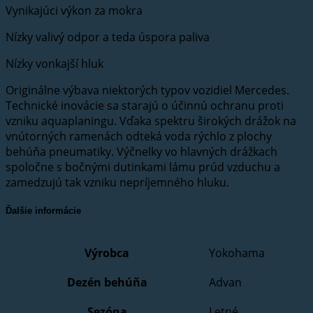
Vynikajúci výkon za mokra
Nízky valivý odpor a teda úspora paliva
Nízky vonkajší hluk
Originálne výbava niektorých typov vozidiel Mercedes.
Technické inovácie sa starajú o účinnú ochranu proti
vzniku aquaplaningu. Vďaka spektru širokých drážok na
vnútorných ramenách odteká voda rýchlo z plochy
behúňa pneumatiky. Výčnelky vo hlavných drážkach
spoločne s bočnými dutinkami lámu prúd vzduchu a
zamedzujú tak vzniku nepríjemného hluku.
Ďalšie informácie
Výrobca
Yokohama
Dezén behúňa
Advan
Sezóna
Letné