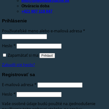
info@pneumatikylacne.sk
Otváracia doba
+421 907 118 847
Prihlásenie
Používateľské meno alebo e-mailová adresa
*
Heslo
*
Zapamätať si ma
Prihlásiť
Zabudli ste heslo?
Registrovať sa
E-mailová adresa
*
Heslo
*
Vaše osobné údaje budú použité na zjednodušenie
používania tejto webovej stránke, na správu