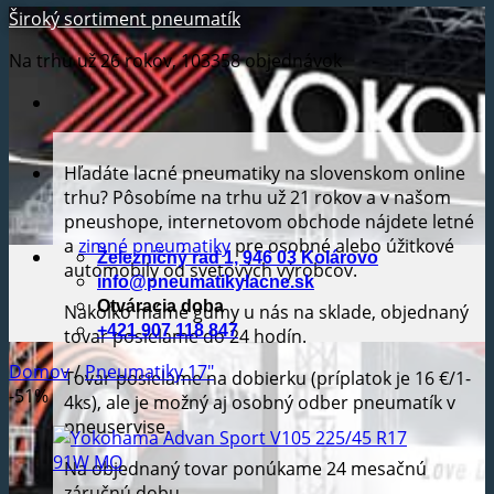
Široký sortiment pneumatík
Na trhu už 26 rokov, 103358 objednávok
Hľadáte lacné pneumatiky na slovenskom online
trhu? Pôsobíme na trhu už 21 rokov a v našom
pneushope, internetovom obchode nájdete letné
a
zimné pneumatiky
pre osobné alebo úžitkové
Železničný rad 1, 946 03 Kolárovo
automobily od svetových výrobcov.
info@pneumatikylacne.sk
Otváracia doba
Nakoľko máme gumy u nás na sklade, objednaný
+421 907 118 847
tovar posielame do 24 hodín.
Domov
/
Pneumatiky 17"
Tovar posielame na dobierku (príplatok je 16 €/1-
-51%
4ks), ale je možný aj osobný odber pneumatík v
pneuservise.
Na objednaný tovar ponúkame 24 mesačnú
záručnú dobu.