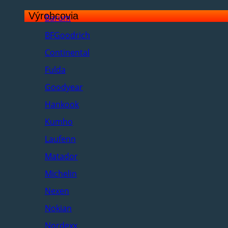
Výrobcovia
Barum
BFGoodrich
Continental
Fulda
Goodyear
Hankook
Kumho
Laufenn
Matador
Michelin
Nexen
Nokian
Nordexx