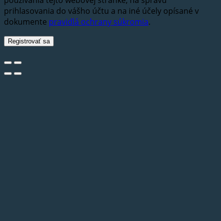
prihlasovania do vášho účtu a na iné účely opísané v
dokumente
pravidlá ochrany súkromia
.
Registrovať sa