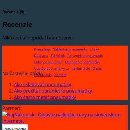
Recenzie (0)
Recenzie
Nikto zatiaľ nepridal hodnotenie.
Pneushop
Nákladné pneumatiky
Disky
Doprava
EU štítok
Parametre pneumatík
Indexy pneumatik
Obchodné podmienky
Odstúpiť od zmluvy tu
Reklamácie
O nás
Najčastejšie otázky
Pneuservis
Kontakt
Ako skladovať pneumatiky
Ako prečítať parametre pneumatiky
Ako často meniť pneumatiky
Partneri: