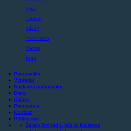
Sava
Taurus
Viking
Yokohama
Zeetex
Leao
Pneumatiky
Výpredaj
Nákladné pneumatiky
Disky
Články
Pneuservis
Kontakt
Prihlásenie
Železničný rad 1, 946 03 Kolárovo