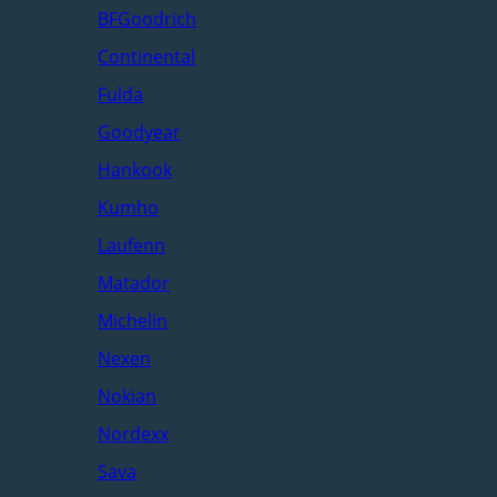
BFGoodrich
Continental
Fulda
Goodyear
Hankook
Kumho
Laufenn
Matador
Michelin
Nexen
Nokian
Nordexx
Sava