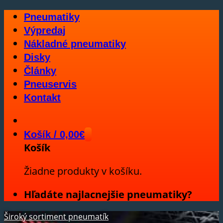
Skip
Pneumatiky
to
Výpredaj
content
Nákladné pneumatiky
Disky
Články
Pneuservis
Kontakt
Košík /
0,00
€
Košík
Žiadne produkty v košíku.
Hľadáte najlacnejšie pneumatiky?
Široký sortiment pneumatík