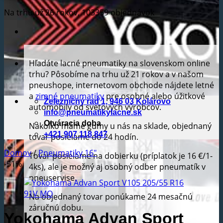
Na trhu už 26 rokov, 103359 objednávok
Hľadáte lacné pneumatiky na slovenskom online
trhu? Pôsobíme na trhu už 21 rokov a v našom
pneushope, internetovom obchode nájdete letné
a
zimné pneumatiky
pre osobné alebo úžitkové
Železničný rad 1, 946 03 Kolárovo
automobily od svetových výrobcov.
info@pneumatikylacne.sk
Otváracia doba
Nakoľko máme gumy u nás na sklade, objednaný
+421 907 118 847
tovar posielame do 24 hodín.
Domov
/
Pneumatiky 16"
Tovar posielame na dobierku (príplatok je 16 €/1-
-51%
4ks), ale je možný aj osobný odber pneumatík v
pneuservise.
Na objednaný tovar ponúkame 24 mesačnú
záručnú dobu.
Yokohama Advan Sport