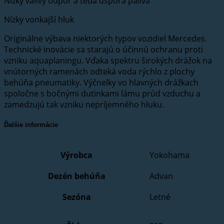
Nízky valivý odpor a teda úspora paliva
Nízky vonkajší hluk
Originálne výbava niektorých typov vozidiel Mercedes.
Technické inovácie sa starajú o účinnú ochranu proti
vzniku aquaplaningu. Vďaka spektru širokých drážok na
vnútorných ramenách odteká voda rýchlo z plochy
behúňa pneumatiky. Výčnelky vo hlavných drážkach
spoločne s bočnými dutinkami lámu prúd vzduchu a
zamedzujú tak vzniku nepríjemného hluku.
Ďalšie informácie
Výrobca
Yokohama
Dezén behúňa
Advan
Sezóna
Letné