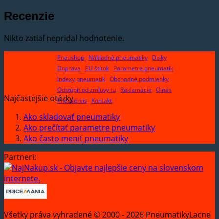
Recenzie
Nikto zatiaľ nepridal hodnotenie.
Pneushop
Nákladné pneumatiky
Disky
Doprava
EU štítok
Parametre pneumatík
Indexy pneumatik
Obchodné podmienky
Odstúpiť od zmluvy tu
Reklamácie
O nás
Najčastejšie otázky
Pneuservis
Kontakt
Ako skladovať pneumatiky
Ako prečítať parametre pneumatiky
Ako často meniť pneumatiky
Partneri:
Všetky práva vyhradené © 2000 - 2026 PneumatikyLacne