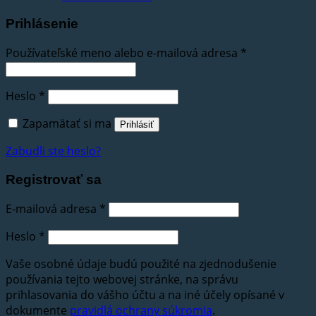
Prihlásenie
Používateľské meno alebo e-mailová adresa
*
Heslo
*
Zapamätať si ma
Prihlásiť
Zabudli ste heslo?
Registrovať sa
E-mailová adresa
*
Heslo
*
Vaše osobné údaje budú použité na zjednodušenie
používania tejto webovej stránke, na správu
prihlasovania do vášho účtu a na iné účely opísané v
dokumente
pravidlá ochrany súkromia
.