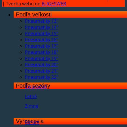
| Tvorba webu od
BUGESWEB
Podľa veľkosti
Pneumatiky 13"
Pneumatiky 14"
Pneumatiky 15"
Pneumatiky 16"
Pneumatiky 17"
Pneumatiky 18"
Pneumatiky 19"
Pneumatiky 20"
Pneumatiky 21"
Pneumatiky 22"
Podľa sezóny
Celoročné
Letné
Zimné
Výrobcovia
Barum