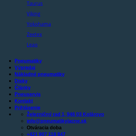
Taurus
Viking
Yokohama
Zeetex
Leao
Pneumatiky
Výpredaj
Nákladné pneumatiky
Disky
Články
Pneuservis
Kontakt
Prihlásenie
Železničný rad 1, 946 03 Kolárovo
info@pneumatikylacne.sk
Otváracia doba
+421 907 118 847