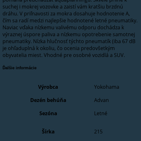
suchej i mokrej vozovke a zaistí vám kratšiu brzdnú
dráhu. V priľnavosti za mokra dosahuje hodnotenie A,
čím sa radí medzi najlepšie hodnotené letné pneumatiky.
Naviac vďaka nízkemu valivému odporu dochádza k
výraznej úspore paliva a nízkemu opotrebenie samotnej
pneumatiky. Nízka hlučnosť týchto pneumatík (iba 67 dB
je ohľaduplná k okoliu, čo ocenia predovšetkým
obyvatelia miest. Vhodné pre osobné vozidlá a SUV.
Ďalšie informácie
Výrobca
Yokohama
Dezén behúňa
Advan
Sezóna
Letné
Šírka
215