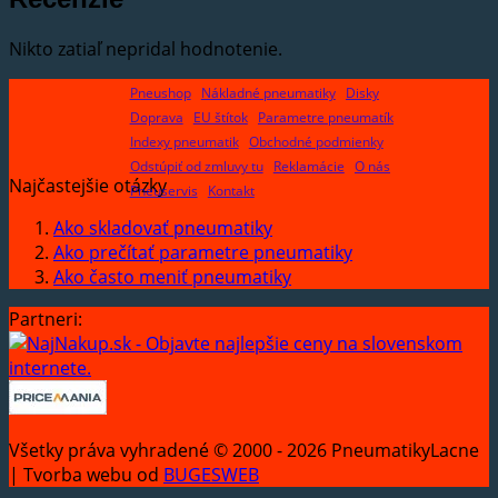
Nikto zatiaľ nepridal hodnotenie.
Pneushop
Nákladné pneumatiky
Disky
Doprava
EU štítok
Parametre pneumatík
Indexy pneumatik
Obchodné podmienky
Odstúpiť od zmluvy tu
Reklamácie
O nás
Najčastejšie otázky
Pneuservis
Kontakt
Ako skladovať pneumatiky
Ako prečítať parametre pneumatiky
Ako často meniť pneumatiky
Partneri:
Všetky práva vyhradené © 2000 - 2026 PneumatikyLacne
| Tvorba webu od
BUGESWEB