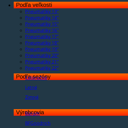
Podľa veľkosti
Pneumatiky 13"
Pneumatiky 14"
Pneumatiky 15"
Pneumatiky 16"
Pneumatiky 17"
Pneumatiky 18"
Pneumatiky 19"
Pneumatiky 20"
Pneumatiky 21"
Pneumatiky 22"
Podľa sezóny
Celoročné
Letné
Zimné
Výrobcovia
Barum
BFGoodrich