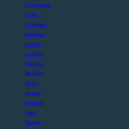
Continental
Fulda
Goodyear
Hankook
Kumho
Laufenn
Matador
Michelin
Nexen
Nokian
Nordexx
Sava
Taurus