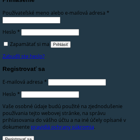
Používateľské meno alebo e-mailová adresa
*
Heslo
*
Zapamätať si ma
Prihlásiť
Zabudli ste heslo?
Registrovať sa
E-mailová adresa
*
Heslo
*
Vaše osobné údaje budú použité na zjednodušenie
používania tejto webovej stránke, na správu
prihlasovania do vášho účtu a na iné účely opísané v
dokumente
pravidlá ochrany súkromia
.
Registrovať sa