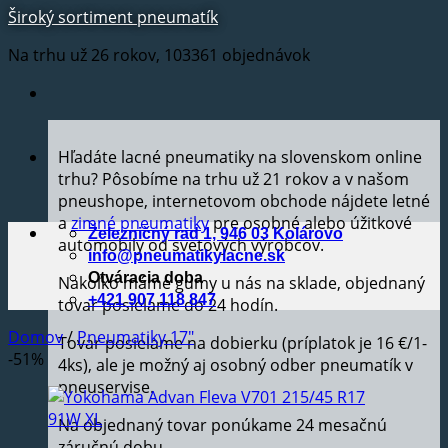
Široký sortiment pneumatík
Na trhu už 26 rokov, 103361 objednávok
Hľadáte lacné pneumatiky na slovenskom online
trhu? Pôsobíme na trhu už 21 rokov a v našom
pneushope, internetovom obchode nájdete letné
a
zimné pneumatiky
pre osobné alebo úžitkové
Železničný rad 1, 946 03 Kolárovo
automobily od svetových výrobcov.
info@pneumatikylacne.sk
Otváracia doba
Nakoľko máme gumy u nás na sklade, objednaný
+421 907 118 847
tovar posielame do 24 hodín.
Domov
/
Pneumatiky 17"
Tovar posielame na dobierku (príplatok je 16 €/1-
-51%
4ks), ale je možný aj osobný odber pneumatík v
pneuservise.
Na objednaný tovar ponúkame 24 mesačnú
záručnú dobu.