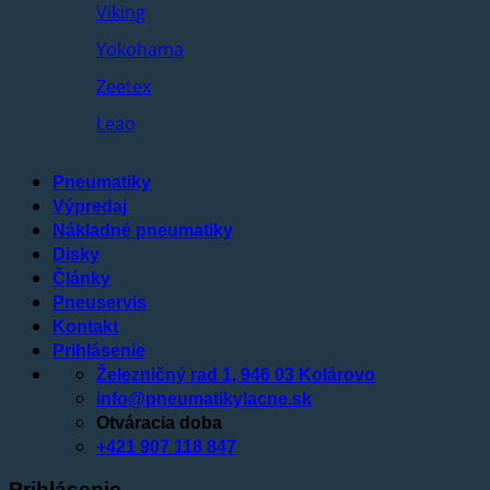
Viking
Yokohama
Zeetex
Leao
Pneumatiky
Výpredaj
Nákladné pneumatiky
Disky
Články
Pneuservis
Kontakt
Prihlásenie
Železničný rad 1, 946 03 Kolárovo
info@pneumatikylacne.sk
Otváracia doba
+421 907 118 847
Prihlásenie