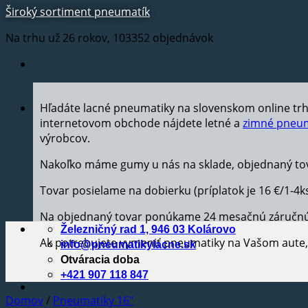
Široký sortiment pneumatík
Na trhu už 26 rokov, 103352 objednávok
Hľadáte lacné pneumatiky na slovenskom online tr
internetovom obchode nájdete letné a
zimné pneum
výrobcov.
Nakoľko máme gumy u nás na sklade, objednaný tov
Tovar posielame na dobierku (príplatok je 16 €/1-4k
Na objednaný tovar ponúkame 24 mesačnú záručn
Železničný rad 1, 946 03 Kolárovo
Ak potrebujete vymeniť pneumatiky na Vašom aut
info@pneumatikylacne.sk
Otváracia doba
+421 907 118 847
Domov
/
Pneumatiky 16"