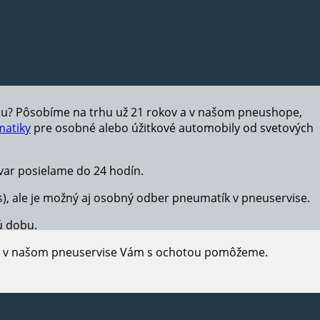
hu? Pôsobíme na trhu už 21 rokov a v našom pneushope,
atiky
pre osobné alebo úžitkové automobily od svetových
ar posielame do 24 hodín.
s), ale je možný aj osobný odber pneumatík v pneuservise.
ú dobu.
e, v našom pneuservise Vám s ochotou pomôžeme.