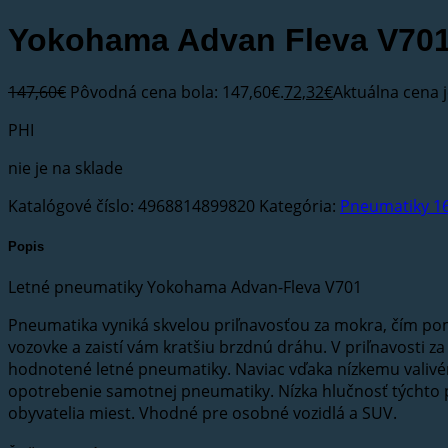
147,60
€
Pôvodná cena bola: 147,60€.
72,32
€
Aktuálna cena j
PHI
nie je na sklade
Katalógové číslo:
4968814899820
Kategória:
Pneumatiky 1
Popis
Letné pneumatiky Yokohama Advan-Fleva V701
Pneumatika vyniká skvelou priľnavosťou za mokra, čím pom
vozovke a zaistí vám kratšiu brzdnú dráhu. V priľnavosti z
hodnotené letné pneumatiky. Naviac vďaka nízkemu valiv
opotrebenie samotnej pneumatiky. Nízka hlučnosť týchto p
obyvatelia miest. Vhodné pre osobné vozidlá a SUV.
Ďalšie informácie
Výrobca
Yokohama