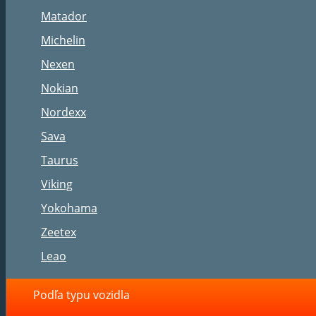
Matador
Michelin
Nexen
Nokian
Nordexx
Sava
Taurus
Viking
Yokohama
Zeetex
Leao
Podľa typu vozidla