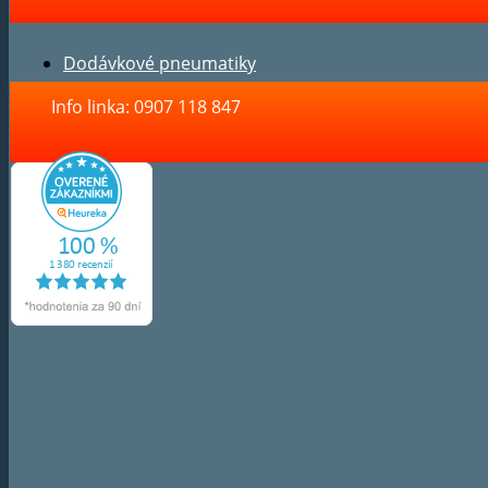
Dodávkové pneumatiky
Info linka: 0907 118 847
Zákaznícka sekcia