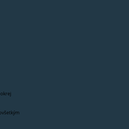
okrej
dovšetkým