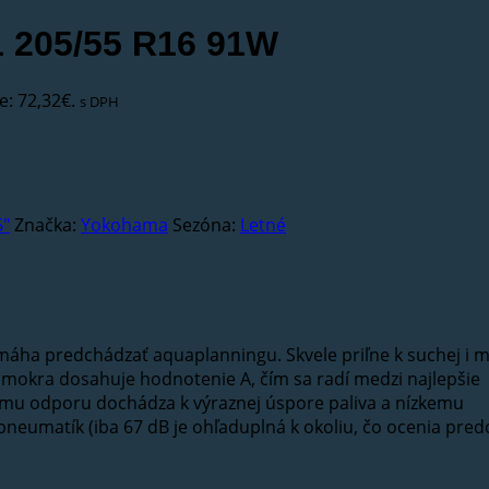
e: 72,32€.
s DPH
6"
Značka:
Yokohama
Sezóna:
Letné
áha predchádzať aquaplanningu. Skvele priľne k suchej i m
a mokra dosahuje hodnotenie A, čím sa radí medzi najlepšie
ému odporu dochádza k výraznej úspore paliva a nízkemu
neumatík (iba 67 dB je ohľaduplná k okoliu, čo ocenia pre