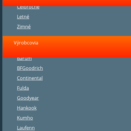
Celoročné
Letné
Zimné
Výrobcovia
Barum
BFGoodrich
Continental
Fulda
Goodyear
Hankook
Kumho
Laufenn