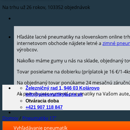
Na trhu už 26 rokov, 103352 objednávok
Hľadáte lacné pneumatiky na slovenskom online tr
internetovom obchode nájdete letné a
zimné pneum
výrobcov.
Nakoľko máme gumy u nás na sklade, objednaný tov
Tovar posielame na dobierku (príplatok je 16 €/1-4k
Na objednaný tovar ponúkame 24 mesačnú záručn
Železničný rad 1, 946 03 Kolárovo
Ak potrebujete vymeniť pneumatiky na Vašom aut
info@pneumatikylacne.sk
Otváracia doba
+421 907 118 847
Domov
/
Pneumatiky 17"
Vyhľadávanie pneumatík