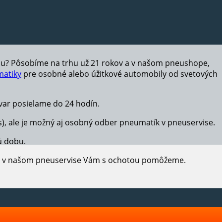
hu? Pôsobíme na trhu už 21 rokov a v našom pneushope,
atiky
pre osobné alebo úžitkové automobily od svetových
ar posielame do 24 hodín.
s), ale je možný aj osobný odber pneumatík v pneuservise.
ú dobu.
e, v našom pneuservise Vám s ochotou pomôžeme.