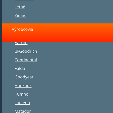
Letné
Zimné
Výrobcovia
Barum
BFGoodrich
Continental
Fulda
Goodyear
Hankook
Kumho
Laufenn
Matador