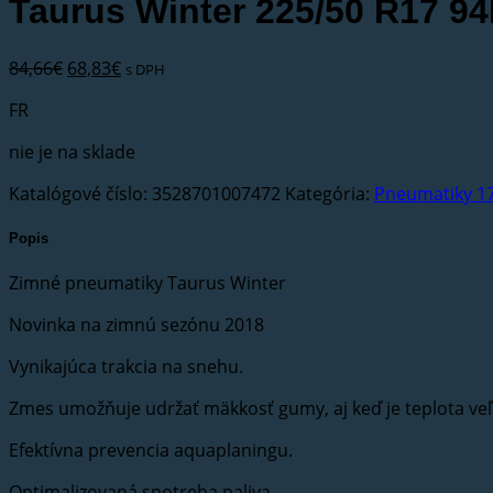
Taurus Winter 225/50 R17 9
Pôvodná
Aktuálna
84,66
€
68,83
€
s DPH
cena
cena
FR
bola:
je:
84,66€.
68,83€.
nie je na sklade
Katalógové číslo:
3528701007472
Kategória:
Pneumatiky 1
Popis
Zimné pneumatiky Taurus Winter
Novinka na zimnú sezónu 2018
Vynikajúca trakcia na snehu.
Zmes umožňuje udržať mäkkosť gumy, aj keď je teplota veľ
Efektívna prevencia aquaplaningu.
Optimalizovaná spotreba paliva