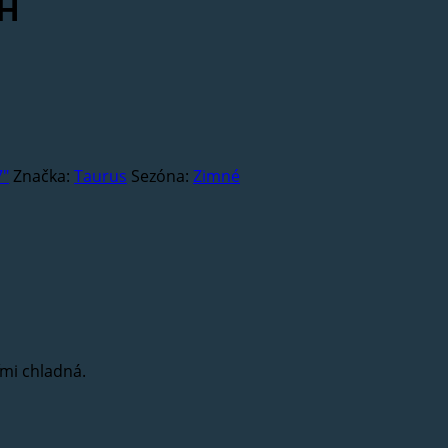
4H
7"
Značka:
Taurus
Sezóna:
Zimné
mi chladná.