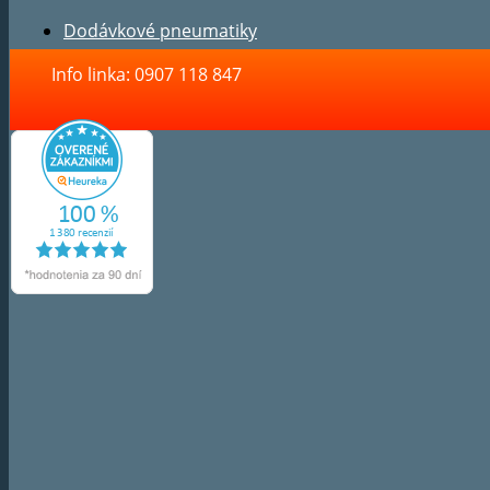
Dodávkové pneumatiky
Info linka: 0907 118 847