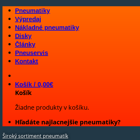
Skip
Pneumatiky
to
Výpredaj
content
Nákladné pneumatiky
Disky
Články
Pneuservis
Kontakt
Košík /
0,00
€
Košík
Žiadne produkty v košíku.
Hľadáte najlacnejšie pneumatiky?
Široký sortiment pneumatík