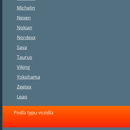
Michelin
Nexen
Nokian
Nordexx
Sava
Taurus
Viking
Yokohama
Zeetex
Leao
Podľa typu vozidla