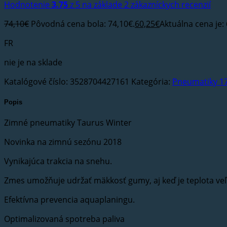
Hodnotenie
3.75
z 5 na základe
2
zákazníckych recenzií
74,10
€
Pôvodná cena bola: 74,10€.
60,25
€
Aktuálna cena je: 
FR
nie je na sklade
Katalógové číslo:
3528704427161
Kategória:
Pneumatiky 1
Popis
Zimné pneumatiky Taurus Winter
Novinka na zimnú sezónu 2018
Vynikajúca trakcia na snehu.
Zmes umožňuje udržať mäkkosť gumy, aj keď je teplota veľ
Efektívna prevencia aquaplaningu.
Optimalizovaná spotreba paliva