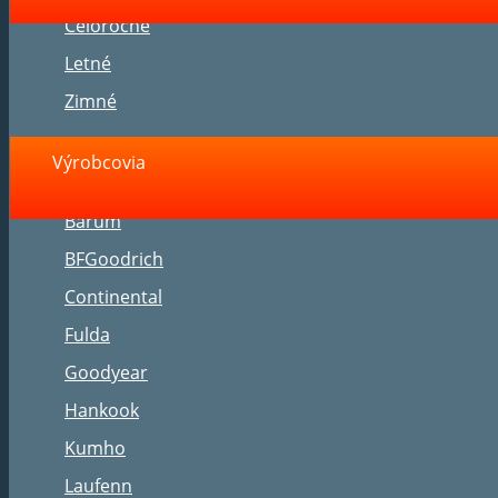
Celoročné
Letné
Zimné
Výrobcovia
Barum
BFGoodrich
Continental
Fulda
Goodyear
Hankook
Kumho
Laufenn