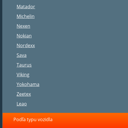
Matador
Michelin
Nexen
Nokian
Nordexx
Sava
Taurus
Viking
Yokohama
Zeetex
Leao
Podľa typu vozidla