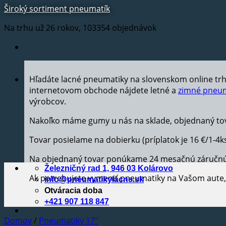
Široký sortiment pneumatík
Na trhu už 26 rokov, 103354 objednávok
Hľadáte lacné pneumatiky na slovenskom online tr
internetovom obchode nájdete letné a
zimné pneum
výrobcov.
Nakoľko máme gumy u nás na sklade, objednaný tov
Tovar posielame na dobierku (príplatok je 16 €/1-4k
Na objednaný tovar ponúkame 24 mesačnú záručn
Železničný rad 1, 946 03 Kolárovo
Ak potrebujete vymeniť pneumatiky na Vašom aut
info@pneumatikylacne.sk
Otváracia doba
+421 907 118 847
Domov
/
Pneumatiky 17"