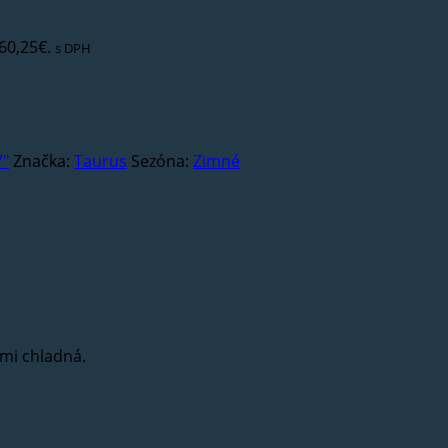
60,25€.
s DPH
7"
Značka:
Taurus
Sezóna:
Zimné
mi chladná.