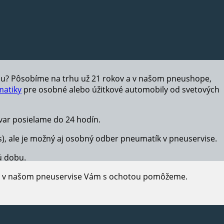
hu? Pôsobíme na trhu už 21 rokov a v našom pneushope,
atiky
pre osobné alebo úžitkové automobily od svetových
ar posielame do 24 hodín.
s), ale je možný aj osobný odber pneumatík v pneuservise.
ú dobu.
e, v našom pneuservise Vám s ochotou pomôžeme.