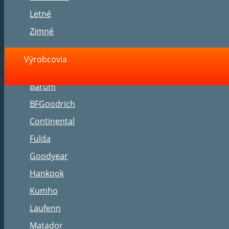
Letné
Zimné
Výrobcovia
Barum
BFGoodrich
Continental
Fulda
Goodyear
Hankook
Kumho
Laufenn
Matador