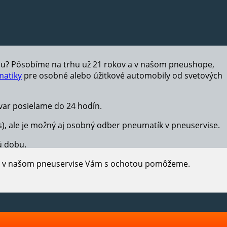
hu? Pôsobíme na trhu už 21 rokov a v našom pneushope,
atiky
pre osobné alebo úžitkové automobily od svetových
ar posielame do 24 hodín.
s), ale je možný aj osobný odber pneumatík v pneuservise.
ú dobu.
e, v našom pneuservise Vám s ochotou pomôžeme.