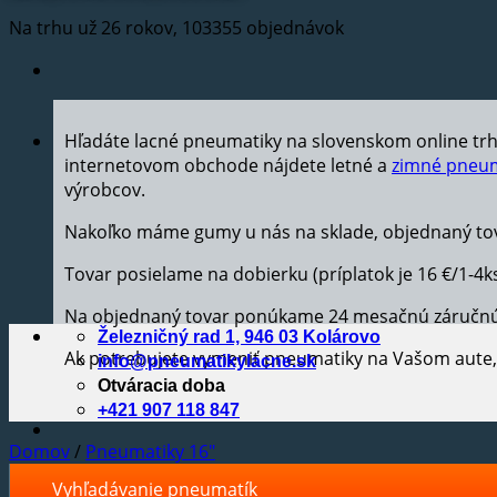
Na trhu už 26 rokov, 103355 objednávok
Hľadáte lacné pneumatiky na slovenskom online tr
internetovom obchode nájdete letné a
zimné pneum
výrobcov.
Nakoľko máme gumy u nás na sklade, objednaný tov
Tovar posielame na dobierku (príplatok je 16 €/1-4k
Na objednaný tovar ponúkame 24 mesačnú záručn
Železničný rad 1, 946 03 Kolárovo
Ak potrebujete vymeniť pneumatiky na Vašom aut
info@pneumatikylacne.sk
Otváracia doba
+421 907 118 847
Domov
/
Pneumatiky 16"
Vyhľadávanie pneumatík