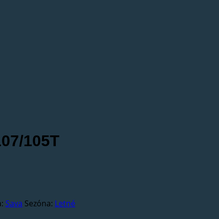
107/105T
a:
Sava
Sezóna:
Letné