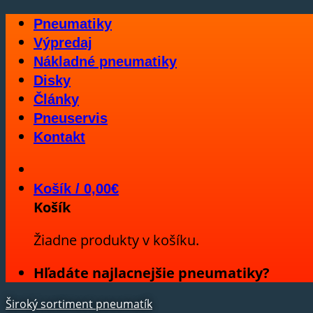
Skip
Pneumatiky
to
Výpredaj
content
Nákladné pneumatiky
Disky
Články
Pneuservis
Kontakt
Košík /
0,00
€
Košík
Žiadne produkty v košíku.
Hľadáte najlacnejšie pneumatiky?
Široký sortiment pneumatík