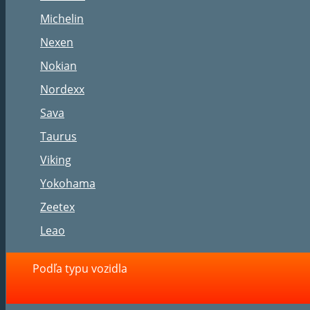
Michelin
Nexen
Nokian
Nordexx
Sava
Taurus
Viking
Yokohama
Zeetex
Leao
Podľa typu vozidla