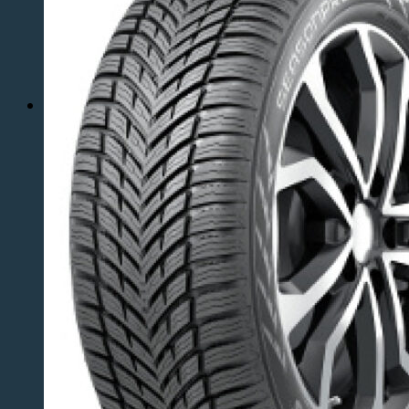
Ak potrebujete vymeniť pneumatiky na Vašom
aute, v našom pneuservise Vám s ochotou
pomôžeme.