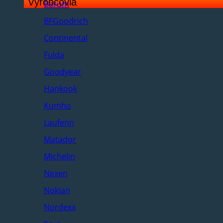
Výrobcovia
Barum
BFGoodrich
Continental
Fulda
Goodyear
Hankook
Kumho
Laufenn
Matador
Michelin
Nexen
Nokian
Nordexx