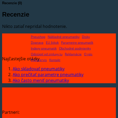
Recenzie (0)
Recenzie
Nikto zatiaľ nepridal hodnotenie.
Pneushop
Nákladné pneumatiky
Disky
Doprava
EU štítok
Parametre pneumatík
Indexy pneumatik
Obchodné podmienky
Odstúpiť od zmluvy tu
Reklamácie
O nás
Najčastejšie otázky
Pneuservis
Kontakt
Ako skladovať pneumatiky
Ako prečítať parametre pneumatiky
Ako často meniť pneumatiky
Partneri: