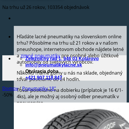
Na trhu už 26 rokov, 103354 objednávok
Hľadáte lacné pneumatiky na slovenskom online
trhu? Pôsobíme na trhu už 21 rokov a v našom
pneushope, internetovom obchode nájdete letné
a
zimné pneumatiky
pre osobné alebo úžitkové
Železničný rad 1, 946 03 Kolárovo
automobily od svetových výrobcov.
info@pneumatikylacne.sk
Otváracia doba
Nakoľko máme gumy u nás na sklade, objednaný
+421 907 118 847
tovar posielame do 24 hodín.
Domov
/
Pneumatiky 18"
Tovar posielame na dobierku (príplatok je 16 €/1-
-50%
4ks), ale je možný aj osobný odber pneumatík v
pneuservise.
Na objednaný tovar ponúkame 24 mesačnú
záručnú dobu.