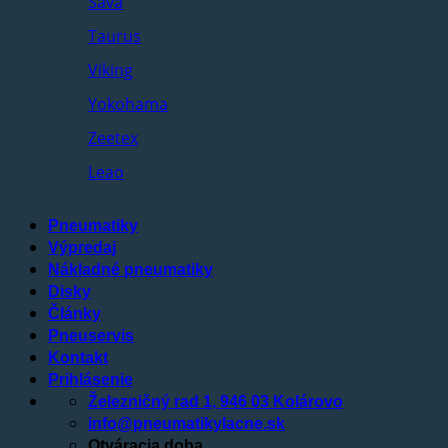
Sava
Taurus
Viking
Yokohama
Zeetex
Leao
Pneumatiky
Výpredaj
Nákladné pneumatiky
Disky
Články
Pneuservis
Kontakt
Prihlásenie
Železničný rad 1, 946 03 Kolárovo
info@pneumatikylacne.sk
Otváracia doba