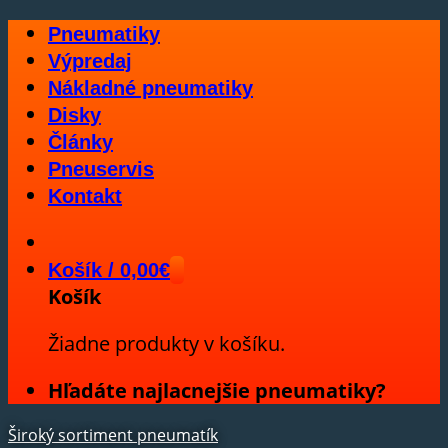
Skip
Pneumatiky
to
Výpredaj
content
Nákladné pneumatiky
Disky
Články
Pneuservis
Kontakt
Košík /
0,00
€
Košík
Žiadne produkty v košíku.
Hľadáte najlacnejšie pneumatiky?
Široký sortiment pneumatík