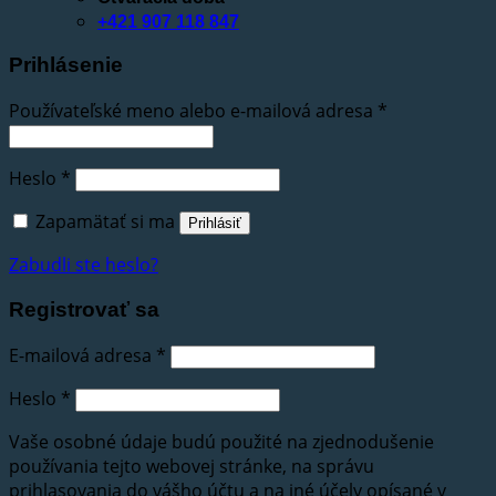
+421 907 118 847
Prihlásenie
Používateľské meno alebo e-mailová adresa
*
Heslo
*
Zapamätať si ma
Prihlásiť
Zabudli ste heslo?
Registrovať sa
E-mailová adresa
*
Heslo
*
Vaše osobné údaje budú použité na zjednodušenie
používania tejto webovej stránke, na správu
prihlasovania do vášho účtu a na iné účely opísané v