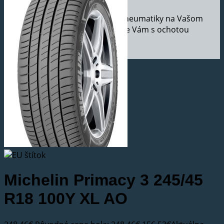
Ak potrebujete vymeniť pneumatiky na Vašom
aute, v našom pneuservise Vám s ochotou
pomôžeme.
Michelin Primacy 3 245/45
R18 100Y XL AO