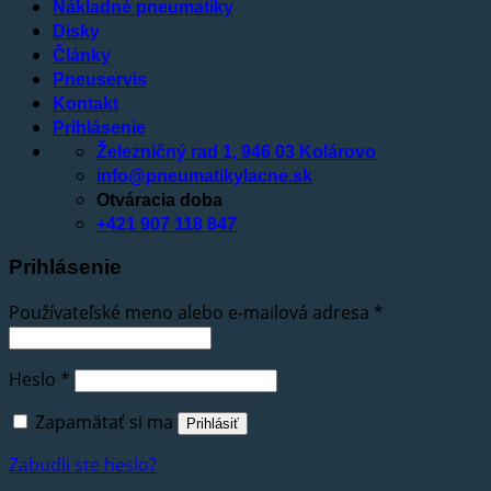
Nákladné pneumatiky
Disky
Články
Pneuservis
Kontakt
Prihlásenie
Železničný rad 1, 946 03 Kolárovo
info@pneumatikylacne.sk
Otváracia doba
+421 907 118 847
Prihlásenie
Používateľské meno alebo e-mailová adresa
*
Heslo
*
Zapamätať si ma
Prihlásiť
Zabudli ste heslo?