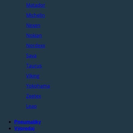
Matador
Michelin
Nexen
Nokian
Nordexx
Sava
Taurus
Viking
Yokohama
Zeetex
Leao
Pneumatiky
Výpredaj