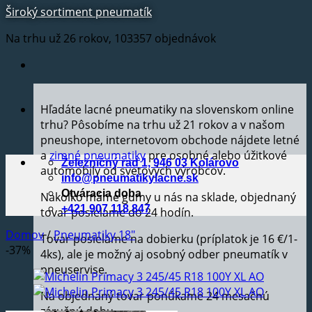
Široký sortiment pneumatík
Na trhu už 26 rokov, 103357 objednávok
Hľadáte lacné pneumatiky na slovenskom online
trhu? Pôsobíme na trhu už 21 rokov a v našom
pneushope, internetovom obchode nájdete letné
a
zimné pneumatiky
pre osobné alebo úžitkové
Železničný rad 1, 946 03 Kolárovo
automobily od svetových výrobcov.
info@pneumatikylacne.sk
Otváracia doba
Nakoľko máme gumy u nás na sklade, objednaný
+421 907 118 847
tovar posielame do 24 hodín.
Domov
/
Pneumatiky 18"
Tovar posielame na dobierku (príplatok je 16 €/1-
-37%
4ks), ale je možný aj osobný odber pneumatík v
pneuservise.
Na objednaný tovar ponúkame 24 mesačnú
záručnú dobu.