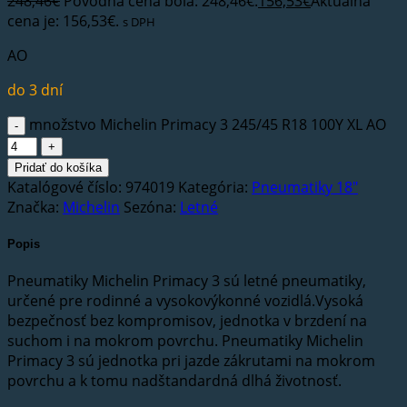
248,46
€
Pôvodná cena bola: 248,46€.
156,53
€
Aktuálna
cena je: 156,53€.
s DPH
AO
do 3 dní
množstvo Michelin Primacy 3 245/45 R18 100Y XL AO
Pridať do košíka
Katalógové číslo:
974019
Kategória:
Pneumatiky 18"
Značka:
Michelin
Sezóna:
Letné
Popis
Pneumatiky Michelin Primacy 3 sú letné pneumatiky,
určené pre rodinné a vysokovýkonné vozidlá.Vysoká
bezpečnosť bez kompromisov, jednotka v brzdení na
suchom i na mokrom povrchu. Pneumatiky Michelin
Primacy 3 sú jednotka pri jazde zákrutami na mokrom
povrchu a k tomu nadštandardná dlhá životnosť.