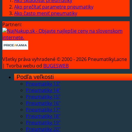
Ako skladovať pneumatiky
Ako prečítať parametre pneumatiky
Ako často meniť pneumatiky
Partneri:
Všetky práva vyhradené © 2000 - 2026 PneumatikyLacne
| Tvorba webu od
BUGESWEB
Podľa veľkosti
Pneumatiky 13"
Pneumatiky 14"
Pneumatiky 15"
Pneumatiky 16"
Pneumatiky 17"
Pneumatiky 18"
Pneumatiky 19"
Pneumatiky 20"