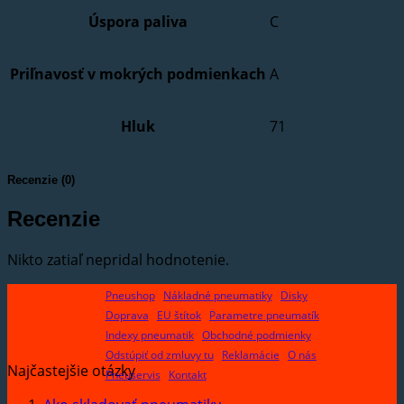
Úspora paliva
C
Priľnavosť v mokrých podmienkach
A
Hluk
71
Recenzie (0)
Recenzie
Nikto zatiaľ nepridal hodnotenie.
Pneushop
Nákladné pneumatiky
Disky
Doprava
EU štítok
Parametre pneumatík
Indexy pneumatik
Obchodné podmienky
Odstúpiť od zmluvy tu
Reklamácie
O nás
Najčastejšie otázky
Pneuservis
Kontakt