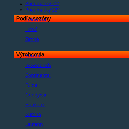
Pneumatiky 21"
Pneumatiky 22"
Podľa sezóny
Celoročné
Letné
Zimné
Výrobcovia
Barum
BFGoodrich
Continental
Fulda
Goodyear
Hankook
Kumho
Laufenn