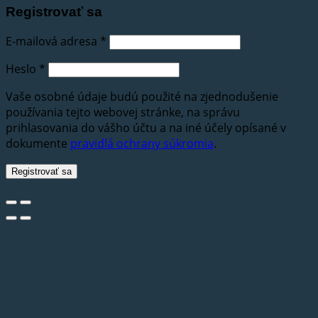
Registrovať sa
E-mailová adresa
*
Heslo
*
Vaše osobné údaje budú použité na zjednodušenie
používania tejto webovej stránke, na správu
prihlasovania do vášho účtu a na iné účely opísané v
dokumente
pravidlá ochrany súkromia
.
Registrovať sa