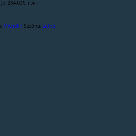
je: 234,02€.
s DPH
a:
Michelin
Sezóna:
Letné