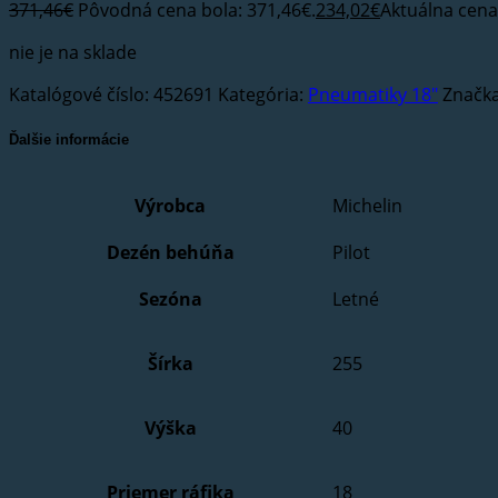
371,46
€
Pôvodná cena bola: 371,46€.
234,02
€
Aktuálna cena 
nie je na sklade
Katalógové číslo:
452691
Kategória:
Pneumatiky 18"
Značk
Ďalšie informácie
Výrobca
Michelin
Dezén behúňa
Pilot
Sezóna
Letné
Šírka
255
Výška
40
Priemer ráfika
18