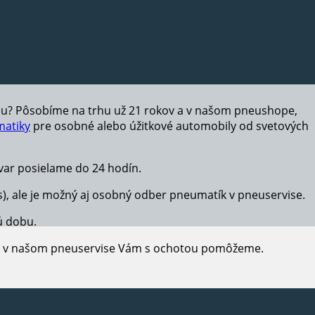
hu? Pôsobíme na trhu už 21 rokov a v našom pneushope,
atiky
pre osobné alebo úžitkové automobily od svetových
ar posielame do 24 hodín.
s), ale je možný aj osobný odber pneumatík v pneuservise.
ú dobu.
e, v našom pneuservise Vám s ochotou pomôžeme.