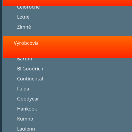
Celoročné
Letné
Zimné
Výrobcovia
Barum
BFGoodrich
Continental
Fulda
Goodyear
Hankook
Kumho
Laufenn