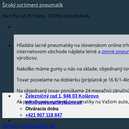
Široký sortiment pneumatík
Na trhu už 26 rokov, 103356 objednávok
Hľadáte lacné pneumatiky na slovenskom online tr
internetovom obchode nájdete letné a
zimné pneum
výrobcov.
Nakoľko máme gumy u nás na sklade, objednaný tov
Tovar posielame na dobierku (príplatok je 16 €/1-4k
Na objednaný tovar ponúkame 24 mesačnú záručn
Železničný rad 1, 946 03 Kolárovo
Ak potrebujete vymeniť pneumatiky na Vašom aut
info@pneumatikylacne.sk
Otváracia doba
+421 907 118 847
Domov
/
Pneumatiky 18"