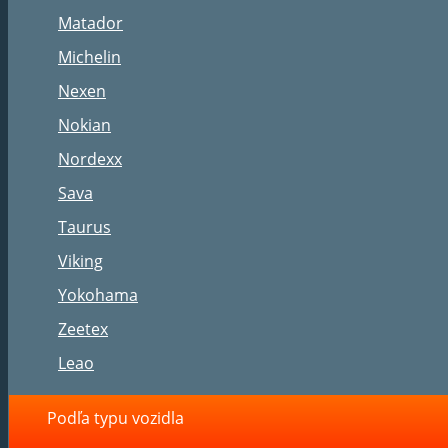
Matador
Michelin
Nexen
Nokian
Nordexx
Sava
Taurus
Viking
Yokohama
Zeetex
Leao
Podľa typu vozidla