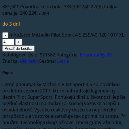
381,30
€
Pôvodná cena bola: 381,30€.
240,22
€
Aktuálna
cena je: 240,22€.
s DPH
do 3 dní
množstvo Michelin Pilot Sport 4 S 255/40 R20 101Y XL
Pridať do košíka
Katalógové číslo:
821582
Kategória:
Pneumatiky 20"
Značka:
Michelin
Sezóna:
Letné
Popis
Letné pneumatiky Michelin Pilot Sport 4 S sú novinkou
pre letnú sezónu 2017, ktoré nahrádzajú legendárny
dezén Pilot SuperSport. Ponúkajú dlhšiu životnosť, lepšie
brzdné vlastnosti na mokrej aj suchej vozovke a lepšiu
ovládateľnosť. Vysoko reaktívny dezén sa nepretržite
prispôsobuje vozovke a zaručuje tak optimálnu stopu. Pri
použitej technológii dvojzložkovej zmesi gumy v behúni,
vonkajšia strana s hybridným elastomérom ponúka