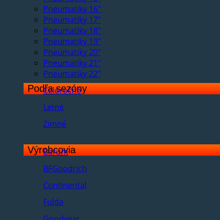
Pneumatiky 16"
Pneumatiky 17"
Pneumatiky 18"
Pneumatiky 19"
Pneumatiky 20"
Pneumatiky 21"
Pneumatiky 22"
Podľa sezóny
Celoročné
Letné
Zimné
Výrobcovia
Barum
BFGoodrich
Continental
Fulda
Goodyear