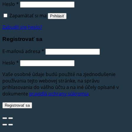
Heslo
*
Zapamätať si ma
Prihlásiť
Zabudli ste heslo?
Registrovať sa
E-mailová adresa
*
Heslo
*
Vaše osobné údaje budú použité na zjednodušenie
používania tejto webovej stránke, na správu
prihlasovania do vášho účtu a na iné účely opísané v
dokumente
pravidlá ochrany súkromia
.
Registrovať sa