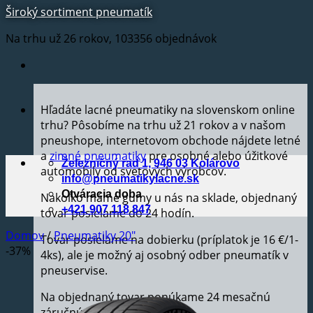
Široký sortiment pneumatík
Na trhu už 26 rokov, 103356 objednávok
Hľadáte lacné pneumatiky na slovenskom online
trhu? Pôsobíme na trhu už 21 rokov a v našom
pneushope, internetovom obchode nájdete letné
a
zimné pneumatiky
pre osobné alebo úžitkové
Železničný rad 1, 946 03 Kolárovo
automobily od svetových výrobcov.
info@pneumatikylacne.sk
Otváracia doba
Nakoľko máme gumy u nás na sklade, objednaný
+421 907 118 847
tovar posielame do 24 hodín.
Domov
/
Pneumatiky 20"
Tovar posielame na dobierku (príplatok je 16 €/1-
-37%
4ks), ale je možný aj osobný odber pneumatík v
pneuservise.
Na objednaný tovar ponúkame 24 mesačnú
záručnú dobu.