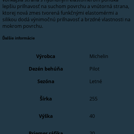
lepšiu priľnavosť na suchom povrchu a vnútorná strana,
ktorej nová zmes tvorená funkčnými elastomérmi a
silikou dodá výnimočnú priľnavosť a brzdné vlastnosti na
mokrom povrchu.
Ďalšie informácie
Výrobca
Michelin
Dezén behúňa
Pilot
Sezóna
Letné
Šírka
255
Výška
40
Priemer ráfika
20