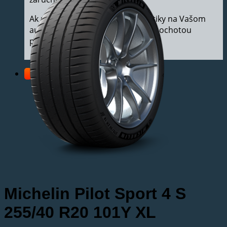
Ak potrebujete vymeniť pneumatiky na Vašom
aute, v našom pneuservise Vám s ochotou
pomôžeme.
Michelin Pilot Sport 4 S
255/40 R20 101Y XL