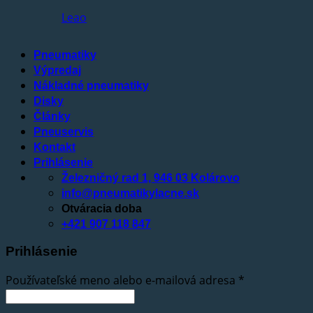
Leao
Pneumatiky
Výpredaj
Nákladné pneumatiky
Disky
Články
Pneuservis
Kontakt
Prihlásenie
Železničný rad 1, 946 03 Kolárovo
info@pneumatikylacne.sk
Otváracia doba
+421 907 118 847
Prihlásenie
Používateľské meno alebo e-mailová adresa
*