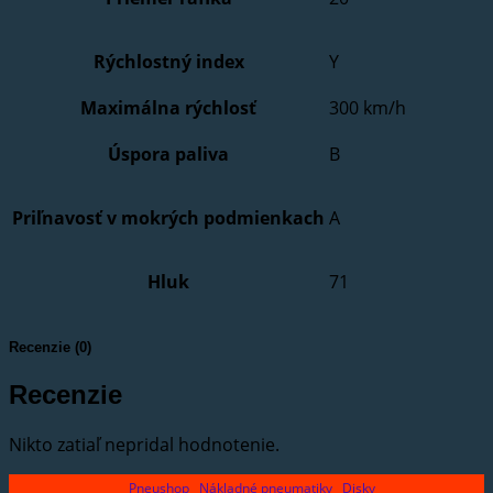
Rýchlostný index
Y
Maximálna rýchlosť
300 km/h
Úspora paliva
B
Priľnavosť v mokrých podmienkach
A
Hluk
71
Recenzie (0)
Recenzie
Nikto zatiaľ nepridal hodnotenie.
Pneushop
Nákladné pneumatiky
Disky