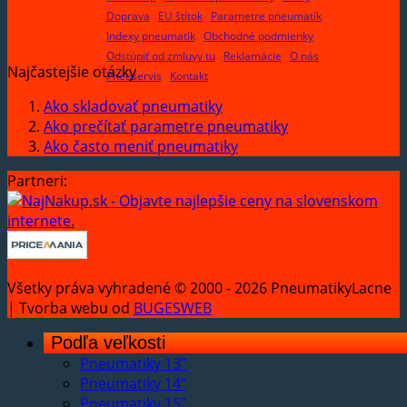
Doprava
EU štítok
Parametre pneumatík
Indexy pneumatik
Obchodné podmienky
Odstúpiť od zmluvy tu
Reklamácie
O nás
Najčastejšie otázky
Pneuservis
Kontakt
Ako skladovať pneumatiky
Ako prečítať parametre pneumatiky
Ako často meniť pneumatiky
Partneri:
Všetky práva vyhradené © 2000 - 2026 PneumatikyLacne
| Tvorba webu od
BUGESWEB
Podľa veľkosti
Pneumatiky 13"
Pneumatiky 14"
Pneumatiky 15"