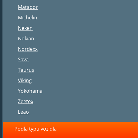
Matador
Michelin
Nexen
Nokian
Nordexx
Sava
Taurus
Viking
Yokohama
Zeetex
Leao
Podľa typu vozidla