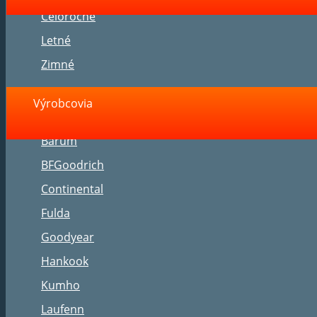
Celoročné
Letné
Zimné
Výrobcovia
Barum
BFGoodrich
Continental
Fulda
Goodyear
Hankook
Kumho
Laufenn