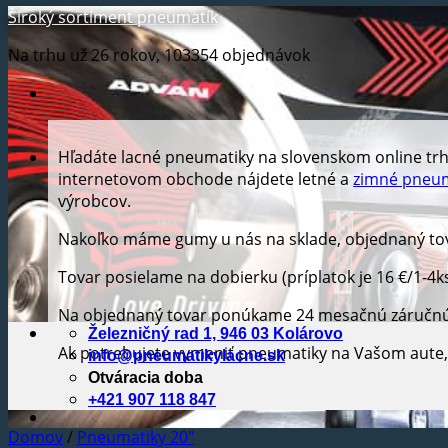
Široký sortiment pneumatík
Na trhu už 26 rokov, 103354 objednávok
Hľadáte lacné pneumatiky na slovenskom online tr
internetovom obchode nájdete letné a
zimné pneum
výrobcov.
Nakoľko máme gumy u nás na sklade, objednaný tov
Tovar posielame na dobierku (príplatok je 16 €/1-4k
Na objednaný tovar ponúkame 24 mesačnú záručn
Železničný rad 1, 946 03 Kolárovo
Ak potrebujete vymeniť pneumatiky na Vašom aut
info@pneumatikylacne.sk
Otváracia doba
+421 907 118 847
Domov
/
Pneumatiky 20"