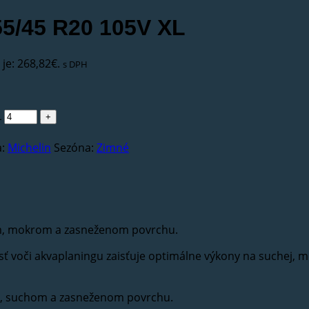
255/45 R20 105V XL
je: 268,82€.
s DPH
L
a:
Michelin
Sezóna:
Zimné
om, mokrom a zasneženom povrchu.
ť voči akvaplaningu zaisťuje optimálne výkony na suchej, m
m, suchom a zasneženom povrchu.