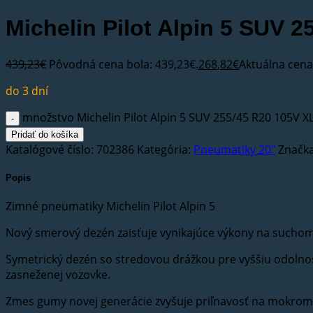
Michelin Pilot Alpin 5 SUV 
439,23
€
Pôvodná cena bola: 439,23€.
268,82
€
Aktuálna cena 
do 3 dní
množstvo Michelin Pilot Alpin 5 SUV 255/45 R20 105V X
Pridať do košíka
Katalógové číslo:
702386
Kategória:
Pneumatiky 20"
Značk
Popis
Zimné pneumatiky Michelin Pilot Alpin 5
Nový smerový dezén zaisťuje vynikajúce výkony na such
Symetrický dezén so stredovou drážkou pre vyššiu odolnos
zasneženej vozovke.
Zmes gumy novej generácie zvyšuje priľnavosť na mokro