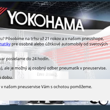
hu? Pôsobíme na trhu už 21 rokov a v našom pneushope,
atiky
pre osobné alebo úžitkové automobily od svetových
ar posielame do 24 hodín.
s), ale je možný aj osobný odber pneumatík v pneuservise.
ú dobu.
e, v našom pneuservise Vám s ochotou pomôžeme.