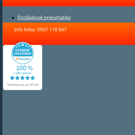
Dodávkové pneumatiky
Info linka: 0907 118 847