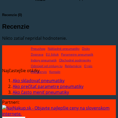
Recenzie (0)
Recenzie
Nikto zatiaľ nepridal hodnotenie.
Pneushop
Nákladné pneumatiky
Disky
Doprava
EU štítok
Parametre pneumatík
Indexy pneumatik
Obchodné podmienky
Odstúpiť od zmluvy tu
Reklamácie
O nás
Najčastejšie otázky
Pneuservis
Kontakt
Ako skladovať pneumatiky
Ako prečítať parametre pneumatiky
Ako často meniť pneumatiky
Partneri: