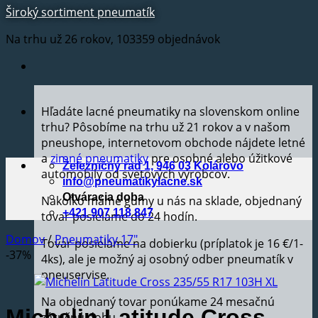
Široký sortiment pneumatík
Na trhu už 26 rokov, 103359 objednávok
Hľadáte lacné pneumatiky na slovenskom online
trhu? Pôsobíme na trhu už 21 rokov a v našom
pneushope, internetovom obchode nájdete letné
a
zimné pneumatiky
pre osobné alebo úžitkové
Železničný rad 1, 946 03 Kolárovo
automobily od svetových výrobcov.
info@pneumatikylacne.sk
Otváracia doba
Nakoľko máme gumy u nás na sklade, objednaný
+421 907 118 847
tovar posielame do 24 hodín.
Domov
/
Pneumatiky 17"
Tovar posielame na dobierku (príplatok je 16 €/1-
-37%
4ks), ale je možný aj osobný odber pneumatík v
pneuservise.
Na objednaný tovar ponúkame 24 mesačnú
Michelin Latitude Cross
záručnú dobu.