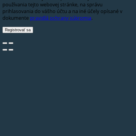
používania tejto webovej stránke, na správu
prihlasovania do vášho účtu a na iné účely opísané v
dokumente
pravidlá ochrany súkromia
.
Registrovať sa