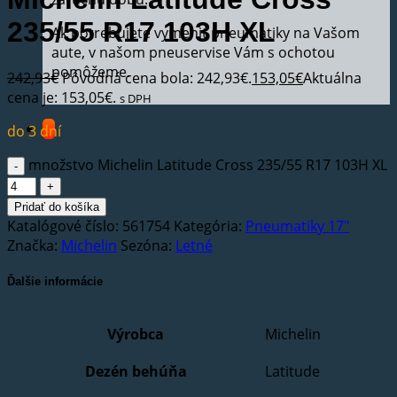
235/55 R17 103H XL
Ak potrebujete vymeniť pneumatiky na Vašom
aute, v našom pneuservise Vám s ochotou
pomôžeme.
242,93
€
Pôvodná cena bola: 242,93€.
153,05
€
Aktuálna
cena je: 153,05€.
s DPH
do 3 dní
množstvo Michelin Latitude Cross 235/55 R17 103H XL
Pridať do košíka
Katalógové číslo:
561754
Kategória:
Pneumatiky 17"
Značka:
Michelin
Sezóna:
Letné
Ďalšie informácie
Výrobca
Michelin
Dezén behúňa
Latitude