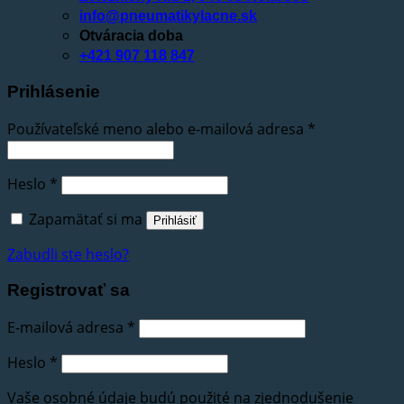
info@pneumatikylacne.sk
Otváracia doba
+421 907 118 847
Prihlásenie
Používateľské meno alebo e-mailová adresa
*
Heslo
*
Zapamätať si ma
Prihlásiť
Zabudli ste heslo?
Registrovať sa
E-mailová adresa
*
Heslo
*
Vaše osobné údaje budú použité na zjednodušenie