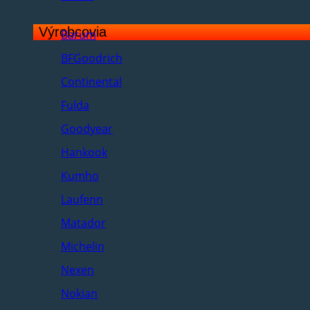
Výrobcovia
Barum
BFGoodrich
Continental
Fulda
Goodyear
Hankook
Kumho
Laufenn
Matador
Michelin
Nexen
Nokian