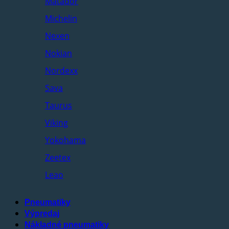
Matador
Michelin
Nexen
Nokian
Nordexx
Sava
Taurus
Viking
Yokohama
Zeetex
Leao
Pneumatiky
Výpredaj
Nákladné pneumatiky