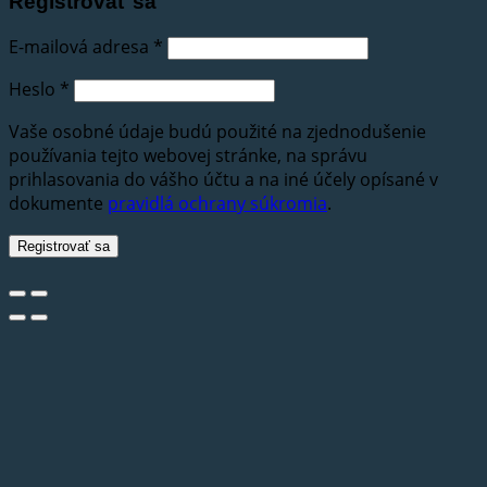
Registrovať sa
E-mailová adresa
*
Heslo
*
Vaše osobné údaje budú použité na zjednodušenie
používania tejto webovej stránke, na správu
prihlasovania do vášho účtu a na iné účely opísané v
dokumente
pravidlá ochrany súkromia
.
Registrovať sa