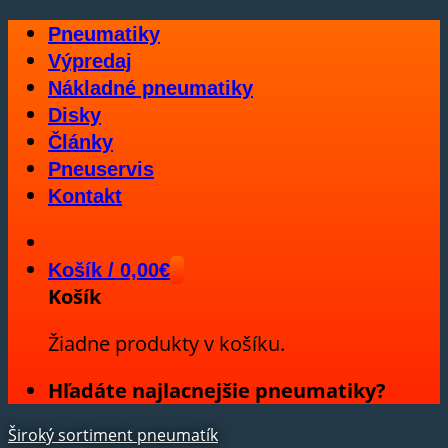
Skip
Pneumatiky
to
Výpredaj
content
Nákladné pneumatiky
Disky
Články
Pneuservis
Kontakt
Košík /
0,00
€
Košík
Žiadne produkty v košíku.
Hľadáte najlacnejšie pneumatiky?
Široký sortiment pneumatík