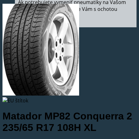
Ak potrebujete vymeniť pneumatiky na Vašom
aute, v našom pneuservise Vám s ochotou
pomôžeme.
Matador MP82 Conquerra 2
235/65 R17 108H XL