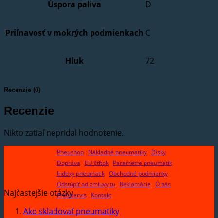
Úspora paliva
D
Priľnavosť v mokrých podmienkach
C
Hluk
72
Recenzie (0)
Recenzie
Nikto zatiaľ nepridal hodnotenie.
Pneushop
Nákladné pneumatiky
Disky
Doprava
EU štítok
Parametre pneumatík
Indexy pneumatik
Obchodné podmienky
Odstúpiť od zmluvy tu
Reklamácie
O nás
Najčastejšie otázky
Pneuservis
Kontakt
Ako skladovať pneumatiky