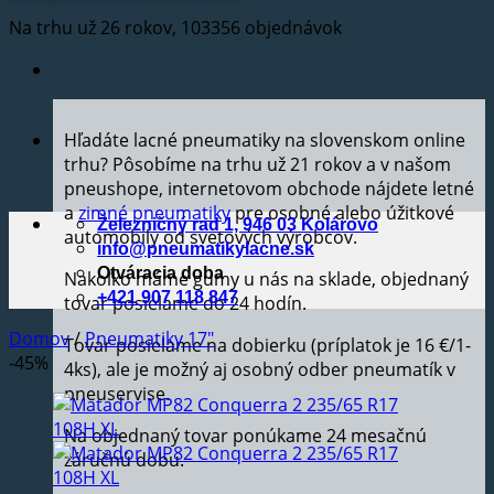
Na trhu už 26 rokov, 103356 objednávok
Hľadáte lacné pneumatiky na slovenskom online
trhu? Pôsobíme na trhu už 21 rokov a v našom
pneushope, internetovom obchode nájdete letné
a
zimné pneumatiky
pre osobné alebo úžitkové
Železničný rad 1, 946 03 Kolárovo
automobily od svetových výrobcov.
info@pneumatikylacne.sk
Otváracia doba
Nakoľko máme gumy u nás na sklade, objednaný
+421 907 118 847
tovar posielame do 24 hodín.
Domov
/
Pneumatiky 17"
Tovar posielame na dobierku (príplatok je 16 €/1-
-45%
4ks), ale je možný aj osobný odber pneumatík v
pneuservise.
Na objednaný tovar ponúkame 24 mesačnú
záručnú dobu.