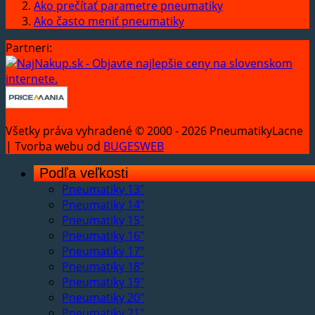
Ako prečítať parametre pneumatiky
Ako často meniť pneumatiky
Partneri:
Všetky práva vyhradené © 2000 - 2026 PneumatikyLacne
| Tvorba webu od
BUGESWEB
Podľa veľkosti
Pneumatiky 13"
Pneumatiky 14"
Pneumatiky 15"
Pneumatiky 16"
Pneumatiky 17"
Pneumatiky 18"
Pneumatiky 19"
Pneumatiky 20"
Pneumatiky 21"