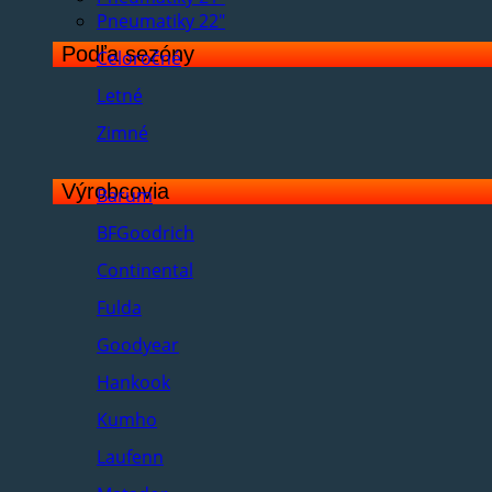
Pneumatiky 22"
Podľa sezóny
Celoročné
Letné
Zimné
Výrobcovia
Barum
BFGoodrich
Continental
Fulda
Goodyear
Hankook
Kumho
Laufenn