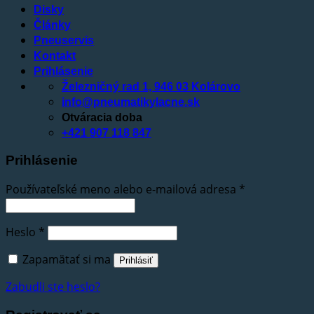
Disky
Články
Pneuservis
Kontakt
Prihlásenie
Železničný rad 1, 946 03 Kolárovo
info@pneumatikylacne.sk
Otváracia doba
+421 907 118 847
Prihlásenie
Používateľské meno alebo e-mailová adresa
*
Heslo
*
Zapamätať si ma
Prihlásiť
Zabudli ste heslo?