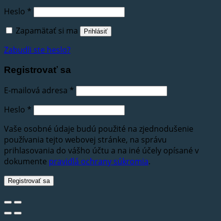
Heslo
*
Zapamätať si ma
Prihlásiť
Zabudli ste heslo?
Registrovať sa
E-mailová adresa
*
Heslo
*
Vaše osobné údaje budú použité na zjednodušenie
používania tejto webovej stránke, na správu
prihlasovania do vášho účtu a na iné účely opísané v
dokumente
pravidlá ochrany súkromia
.
Registrovať sa