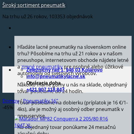
Široký sortiment pneumatík
Na trhu už 26 rokov, 103353 objednávok
Hľadáte lacné pneumatiky na slovenskom online
trhu? Pôsobíme na trhu už 21 rokov a v našom
pneushope, internetovom obchode nájdete letné
a
zimné pneumatiky
pre osobné alebo úžitkové
Železničný rad 1, 946 03 Kolárovo
automobily od svetových výrobcov.
info@pneumatikylacne.sk
Otváracia doba
Nakoľko máme gumy u nás na sklade, objednaný
+421 907 118 847
tovar posielame do 24 hodín.
Domov
/
Pneumatiky 16"
Tovar posielame na dobierku (príplatok je 16 €/1-
-45%
4ks), ale je možný aj osobný odber pneumatík v
pneuservise.
Na objednaný tovar ponúkame 24 mesačnú
záručnú dobu.