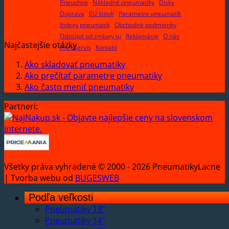
Pneushop
Nákladné pneumatiky
Disky
Doprava
EU štítok
Parametre pneumatík
Indexy pneumatik
Obchodné podmienky
Odstúpiť od zmluvy tu
Reklamácie
O nás
Najčastejšie otázky
Pneuservis
Kontakt
Ako skladovať pneumatiky
Ako prečítať parametre pneumatiky
Ako často meniť pneumatiky
Partneri:
Všetky práva vyhradené © 2000 - 2026 PneumatikyLacne
| Tvorba webu od
BUGESWEB
Podľa veľkosti
Pneumatiky 13"
Pneumatiky 14"