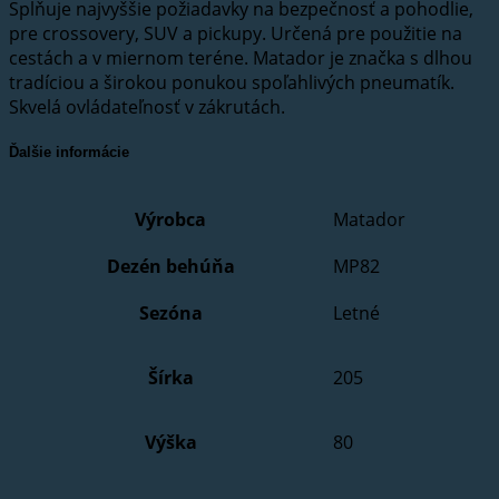
Splňuje najvyššie požiadavky na bezpečnosť a pohodlie,
pre crossovery, SUV a pickupy. Určená pre použitie na
cestách a v miernom teréne. Matador je značka s dlhou
tradíciou a širokou ponukou spoľahlivých pneumatík.
Skvelá ovládateľnosť v zákrutách.
Ďalšie informácie
Výrobca
Matador
Dezén behúňa
MP82
Sezóna
Letné
Šírka
205
Výška
80