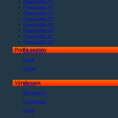
Pneumatiky 15"
Pneumatiky 16"
Pneumatiky 17"
Pneumatiky 18"
Pneumatiky 19"
Pneumatiky 20"
Pneumatiky 21"
Pneumatiky 22"
Podľa sezóny
Celoročné
Letné
Zimné
Výrobcovia
Barum
BFGoodrich
Continental
Fulda