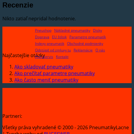
Recenzie
Nikto zatiaľ nepridal hodnotenie.
Pneushop
Nákladné pneumatiky
Disky
Doprava
EU štítok
Parametre pneumatík
Indexy pneumatik
Obchodné podmienky
Odstúpiť od zmluvy tu
Reklamácie
O nás
Najčastejšie otázky
Pneuservis
Kontakt
Ako skladovať pneumatiky
Ako prečítať parametre pneumatiky
Ako často meniť pneumatiky
Partneri:
Všetky práva vyhradené © 2000 - 2026 PneumatikyLacne
| Tvorba webu od
BUGESWEB