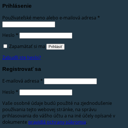
Prihlásenie
Používateľské meno alebo e-mailová adresa
*
Heslo
*
Zapamätať si ma
Prihlásiť
Zabudli ste heslo?
Registrovať sa
E-mailová adresa
*
Heslo
*
Vaše osobné údaje budú použité na zjednodušenie
používania tejto webovej stránke, na správu
prihlasovania do vášho účtu a na iné účely opísané v
dokumente
pravidlá ochrany súkromia
.