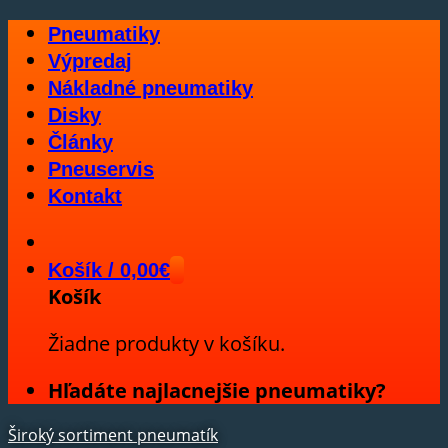
Skip
Pneumatiky
to
Výpredaj
content
Nákladné pneumatiky
Disky
Články
Pneuservis
Kontakt
Košík /
0,00
€
Košík
Žiadne produkty v košíku.
Hľadáte najlacnejšie pneumatiky?
Široký sortiment pneumatík