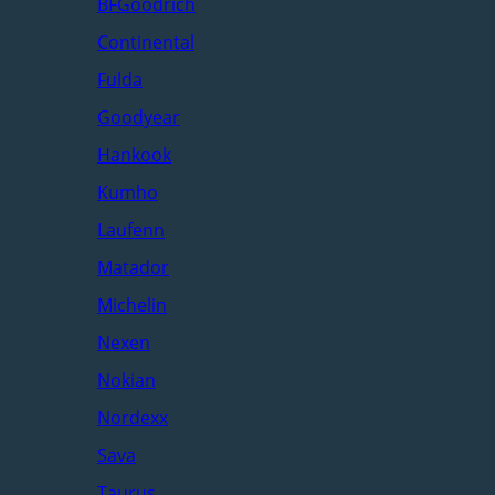
BFGoodrich
Continental
Fulda
Goodyear
Hankook
Kumho
Laufenn
Matador
Michelin
Nexen
Nokian
Nordexx
Sava
Taurus