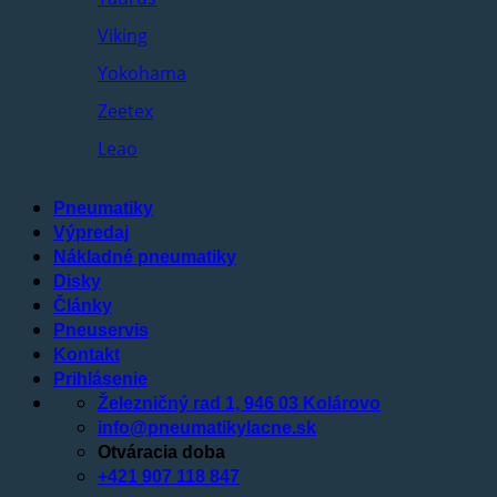
Viking
Yokohama
Zeetex
Leao
Pneumatiky
Výpredaj
Nákladné pneumatiky
Disky
Články
Pneuservis
Kontakt
Prihlásenie
Železničný rad 1, 946 03 Kolárovo
info@pneumatikylacne.sk
Otváracia doba
+421 907 118 847