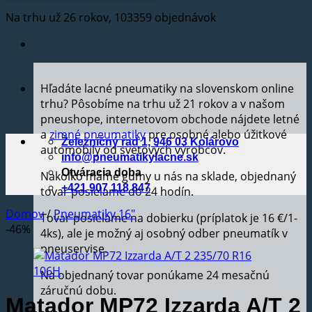
Na trhu už 26 rokov, 103359 objednávok
Hľadáte lacné pneumatiky na slovenskom online
trhu? Pôsobíme na trhu už 21 rokov a v našom
pneushope, internetovom obchode nájdete letné
a
zimné pneumatiky
pre osobné alebo úžitkové
Železničný rad 1, 946 03 Kolárovo
automobily od svetových výrobcov.
info@pneumatikylacne.sk
Otváracia doba
Nakoľko máme gumy u nás na sklade, objednaný
+421 907 118 847
tovar posielame do 24 hodín.
Domov
/
Pneumatiky 16"
Tovar posielame na dobierku (príplatok je 16 €/1-
-46%
4ks), ale je možný aj osobný odber pneumatík v
pneuservise.
Na objednaný tovar ponúkame 24 mesačnú
záručnú dobu.
Matador MP72 Izzarda A/T 2