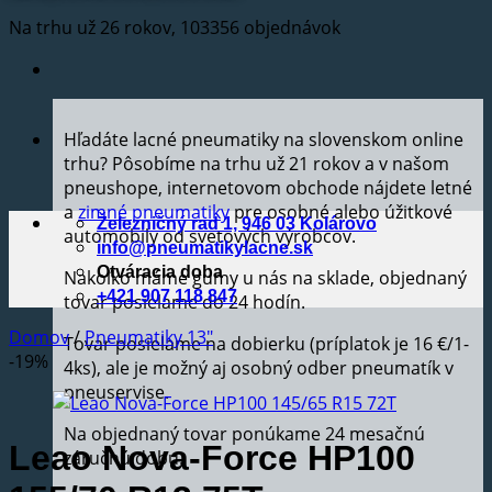
Na trhu už 26 rokov, 103356 objednávok
Hľadáte lacné pneumatiky na slovenskom online
trhu? Pôsobíme na trhu už 21 rokov a v našom
pneushope, internetovom obchode nájdete letné
a
zimné pneumatiky
pre osobné alebo úžitkové
Železničný rad 1, 946 03 Kolárovo
automobily od svetových výrobcov.
info@pneumatikylacne.sk
Otváracia doba
Nakoľko máme gumy u nás na sklade, objednaný
+421 907 118 847
tovar posielame do 24 hodín.
Domov
/
Pneumatiky 13"
Tovar posielame na dobierku (príplatok je 16 €/1-
-19%
4ks), ale je možný aj osobný odber pneumatík v
pneuservise.
Na objednaný tovar ponúkame 24 mesačnú
Leao Nova-Force HP100
záručnú dobu.