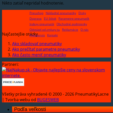
Nikto zatiaľ nepridal hodnotenie.
Pneushop
Nákladné pneumatiky
Disky
Doprava
EU štítok
Parametre pneumatík
Indexy pneumatik
Obchodné podmienky
Odstúpiť od zmluvy tu
Reklamácie
O nás
Najčastejšie otázky
Pneuservis
Kontakt
Ako skladovať pneumatiky
Ako prečítať parametre pneumatiky
Ako často meniť pneumatiky
Partneri:
Všetky práva vyhradené © 2000 - 2026 PneumatikyLacne
| Tvorba webu od
BUGESWEB
Podľa veľkosti