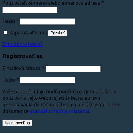
Používateľské meno alebo e-mailová adresa
*
Heslo
*
Zapamätať si ma
Prihlásiť
Zabudli ste heslo?
Registrovať sa
E-mailová adresa
*
Heslo
*
Vaše osobné údaje budú použité na zjednodušenie
používania tejto webovej stránke, na správu
prihlasovania do vášho účtu a na iné účely opísané v
dokumente
pravidlá ochrany súkromia
.
Registrovať sa