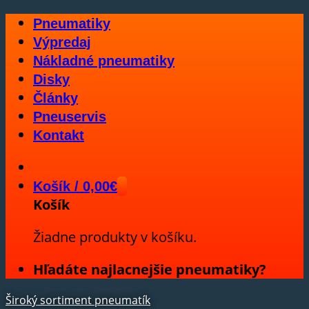
Skip
Pneumatiky
to
Výpredaj
content
Nákladné pneumatiky
Disky
Články
Pneuservis
Kontakt
Košík /
0,00
€
Košík
Žiadne produkty v košíku.
Hľadáte najlacnejšie pneumatiky?
Široký sortiment pneumatík