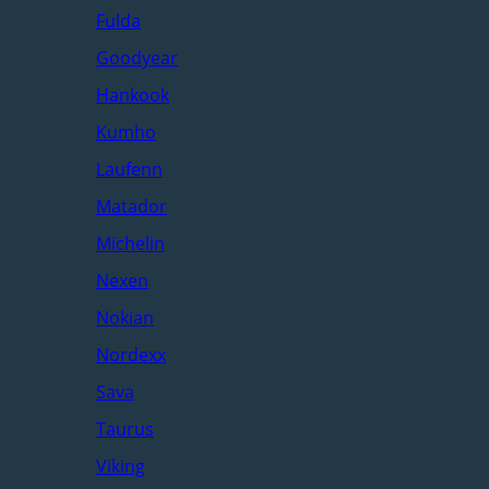
Fulda
Goodyear
Hankook
Kumho
Laufenn
Matador
Michelin
Nexen
Nokian
Nordexx
Sava
Taurus
Viking