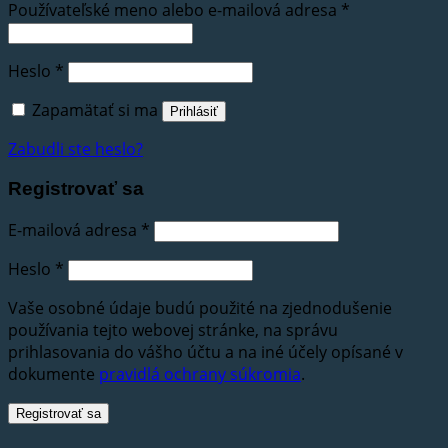
Používateľské meno alebo e-mailová adresa
*
Heslo
*
Zapamätať si ma
Prihlásiť
Zabudli ste heslo?
Registrovať sa
E-mailová adresa
*
Heslo
*
Vaše osobné údaje budú použité na zjednodušenie
používania tejto webovej stránke, na správu
prihlasovania do vášho účtu a na iné účely opísané v
dokumente
pravidlá ochrany súkromia
.
Registrovať sa