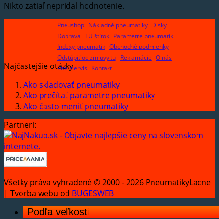
Nikto zatiaľ nepridal hodnotenie.
Pneushop
Nákladné pneumatiky
Disky
Doprava
EU štítok
Parametre pneumatík
Indexy pneumatik
Obchodné podmienky
Odstúpiť od zmluvy tu
Reklamácie
O nás
Najčastejšie otázky
Pneuservis
Kontakt
Ako skladovať pneumatiky
Ako prečítať parametre pneumatiky
Ako často meniť pneumatiky
Partneri:
Všetky práva vyhradené © 2000 - 2026 PneumatikyLacne
| Tvorba webu od
BUGESWEB
Podľa veľkosti