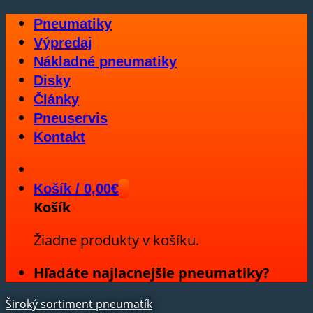
Skip
Pneumatiky
to
Výpredaj
content
Nákladné pneumatiky
Disky
Články
Pneuservis
Kontakt
Košík /
0,00
€
Košík
Žiadne produkty v košíku.
Hľadáte najlacnejšie pneumatiky?
Široký sortiment pneumatík