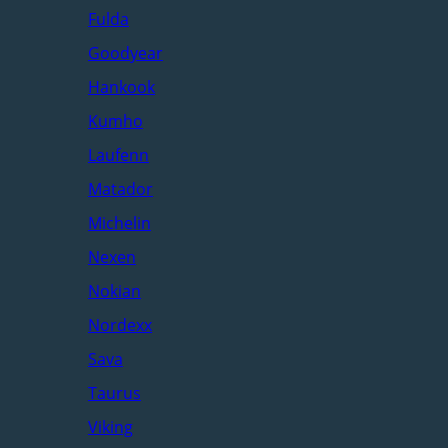
Fulda
Goodyear
Hankook
Kumho
Laufenn
Matador
Michelin
Nexen
Nokian
Nordexx
Sava
Taurus
Viking