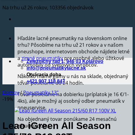
Na trhu už 26 rokov, 103356 objednávok
Hľadáte lacné pneumatiky na slovenskom online
trhu? Pôsobíme na trhu už 21 rokov a v našom
pneushope, internetovom obchode nájdete letné
a
zimné pneumatiky
pre osobné alebo úžitkové
Železničný rad 1, 946 03 Kolárovo
automobily od svetových výrobcov.
info@pneumatikylacne.sk
Otváracia doba
Nakoľko máme gumy u nás na sklade, objednaný
+421 907 118 847
tovar posielame do 24 hodín.
Domov
/
Pneumatiky 13"
Tovar posielame na dobierku (príplatok je 16 €/1-
-19%
4ks), ale je možný aj osobný odber pneumatík v
pneuservise.
Na objednaný tovar ponúkame 24 mesačnú
Leao iGreen All Season
záručnú dobu.