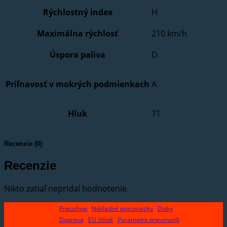
Rýchlostný index
H
Maximálna rýchlosť
210 km/h
Úspora paliva
D
Priľnavosť v mokrých podmienkach
A
Hluk
71
Recenzie (0)
Recenzie
Nikto zatiaľ nepridal hodnotenie.
Pneushop
Nákladné pneumatiky
Disky
Doprava
EU štítok
Parametre pneumatík