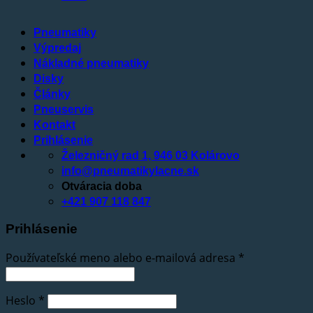
Pneumatiky
Výpredaj
Nákladné pneumatiky
Disky
Články
Pneuservis
Kontakt
Prihlásenie
Železničný rad 1, 946 03 Kolárovo
info@pneumatikylacne.sk
Otváracia doba
+421 907 118 847
Prihlásenie
Používateľské meno alebo e-mailová adresa
*
Heslo
*