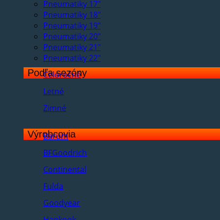
Pneumatiky 17"
Pneumatiky 18"
Pneumatiky 19"
Pneumatiky 20"
Pneumatiky 21"
Pneumatiky 22"
Podľa sezóny
Celoročné
Letné
Zimné
Výrobcovia
Barum
BFGoodrich
Continental
Fulda
Goodyear
Hankook