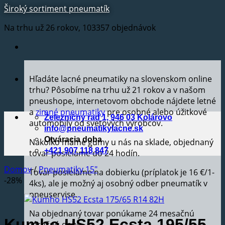
Široký sortiment pneumatík
Na trhu už 26 rokov, 103357 objednávok
Hľadáte lacné pneumatiky na slovenskom online
trhu? Pôsobíme na trhu už 21 rokov a v našom
pneushope, internetovom obchode nájdete letné
a
zimné pneumatiky
pre osobné alebo úžitkové
Železničný rad 1, 946 03 Kolárovo
automobily od svetových výrobcov.
info@pneumatikylacne.sk
Otváracia doba
Nakoľko máme gumy u nás na sklade, objednaný
+421 907 118 847
tovar posielame do 24 hodín.
Domov
/
Pneumatiky 15"
Tovar posielame na dobierku (príplatok je 16 €/1-
-28%
4ks), ale je možný aj osobný odber pneumatík v
pneuservise.
Na objednaný tovar ponúkame 24 mesačnú
Kumho HS52 Ecsta 195/55
záručnú dobu.