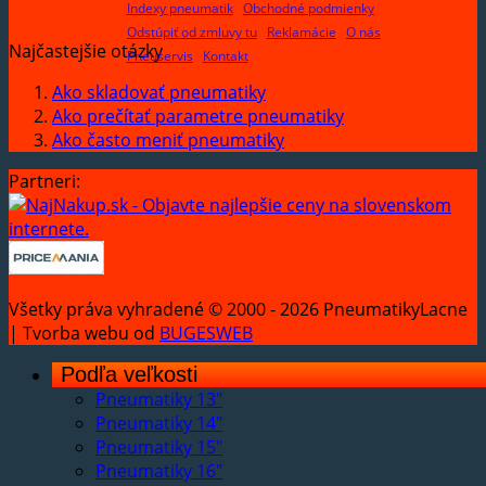
Indexy pneumatik
Obchodné podmienky
Odstúpiť od zmluvy tu
Reklamácie
O nás
Najčastejšie otázky
Pneuservis
Kontakt
Ako skladovať pneumatiky
Ako prečítať parametre pneumatiky
Ako často meniť pneumatiky
Partneri:
Všetky práva vyhradené © 2000 - 2026 PneumatikyLacne
| Tvorba webu od
BUGESWEB
Podľa veľkosti
Pneumatiky 13"
Pneumatiky 14"
Pneumatiky 15"
Pneumatiky 16"