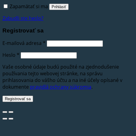
Zapamätať si ma
Prihlásiť
Zabudli ste heslo?
Registrovať sa
E-mailová adresa
*
Heslo
*
Vaše osobné údaje budú použité na zjednodušenie
používania tejto webovej stránke, na správu
prihlasovania do vášho účtu a na iné účely opísané v
dokumente
pravidlá ochrany súkromia
.
Registrovať sa