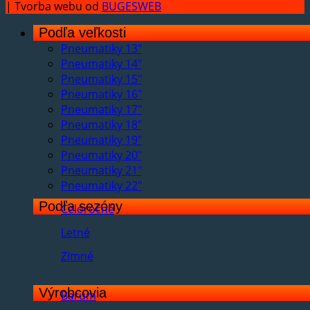
| Tvorba webu od
BUGESWEB
Podľa veľkosti
Pneumatiky 13"
Pneumatiky 14"
Pneumatiky 15"
Pneumatiky 16"
Pneumatiky 17"
Pneumatiky 18"
Pneumatiky 19"
Pneumatiky 20"
Pneumatiky 21"
Pneumatiky 22"
Podľa sezóny
Celoročné
Letné
Zimné
Výrobcovia
Barum