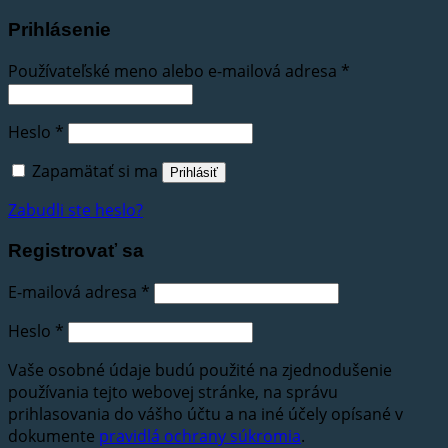
Prihlásenie
Používateľské meno alebo e-mailová adresa
*
Heslo
*
Zapamätať si ma
Prihlásiť
Zabudli ste heslo?
Registrovať sa
E-mailová adresa
*
Heslo
*
Vaše osobné údaje budú použité na zjednodušenie
používania tejto webovej stránke, na správu
prihlasovania do vášho účtu a na iné účely opísané v
dokumente
pravidlá ochrany súkromia
.