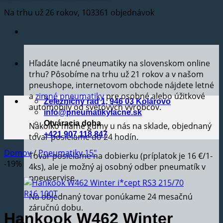
Na trhu už 26 rokov, 103361 objednávok
Hľadáte lacné pneumatiky na slovenskom online
trhu? Pôsobíme na trhu už 21 rokov a v našom
pneushope, internetovom obchode nájdete letné
a
zimné pneumatiky
pre osobné alebo úžitkové
Železničný rad 1, 946 03 Kolárovo
automobily od svetových výrobcov.
info@pneumatikylacne.sk
Otváracia doba
Nakoľko máme gumy u nás na sklade, objednaný
+421 907 118 847
tovar posielame do 24 hodín.
Domov
/
Pneumatiky 15"
Tovar posielame na dobierku (príplatok je 16 €/1-
-19%
4ks), ale je možný aj osobný odber pneumatík v
pneuservise.
Na objednaný tovar ponúkame 24 mesačnú
záručnú dobu.
Hankook W462 Winter