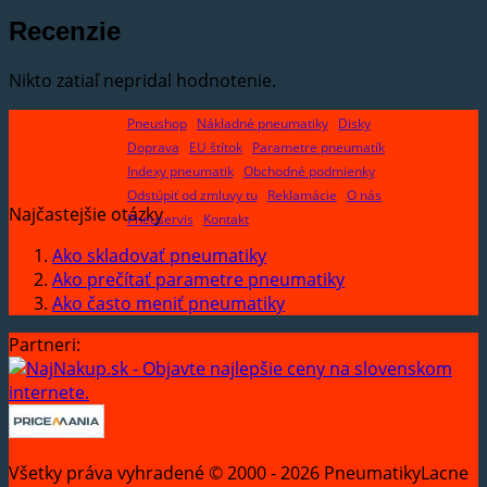
Recenzie
Nikto zatiaľ nepridal hodnotenie.
Pneushop
Nákladné pneumatiky
Disky
Doprava
EU štítok
Parametre pneumatík
Indexy pneumatik
Obchodné podmienky
Odstúpiť od zmluvy tu
Reklamácie
O nás
Najčastejšie otázky
Pneuservis
Kontakt
Ako skladovať pneumatiky
Ako prečítať parametre pneumatiky
Ako často meniť pneumatiky
Partneri:
Všetky práva vyhradené © 2000 - 2026 PneumatikyLacne