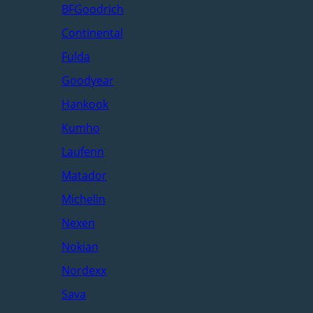
BFGoodrich
Continental
Fulda
Goodyear
Hankook
Kumho
Laufenn
Matador
Michelin
Nexen
Nokian
Nordexx
Sava