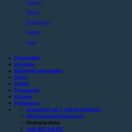
Taurus
Viking
Yokohama
Zeetex
Leao
Pneumatiky
Výpredaj
Nákladné pneumatiky
Disky
Články
Pneuservis
Kontakt
Prihlásenie
Železničný rad 1, 946 03 Kolárovo
info@pneumatikylacne.sk
Otváracia doba
+421 907 118 847