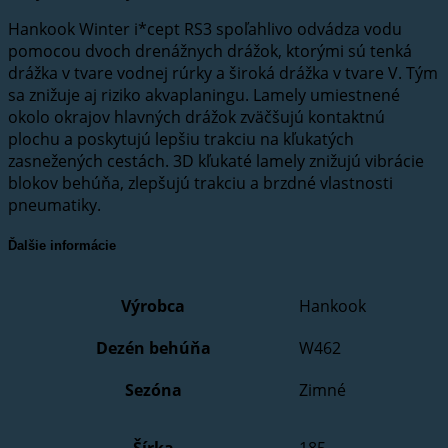
Hankook Winter i*cept RS3 spoľahlivo odvádza vodu
pomocou dvoch drenážnych drážok, ktorými sú tenká
drážka v tvare vodnej rúrky a široká drážka v tvare V. Tým
sa znižuje aj riziko akvaplaningu. Lamely umiestnené
okolo okrajov hlavných drážok zväčšujú kontaktnú
plochu a poskytujú lepšiu trakciu na kľukatých
zasnežených cestách. 3D kľukaté lamely znižujú vibrácie
blokov behúňa, zlepšujú trakciu a brzdné vlastnosti
pneumatiky.
Ďalšie informácie
Výrobca
Hankook
Dezén behúňa
W462
Sezóna
Zimné
Šírka
185