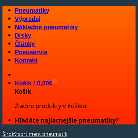
Skip
Pneumatiky
to
Výpredaj
content
Nákladné pneumatiky
Disky
Články
Pneuservis
Kontakt
Košík /
0,00
€
Košík
Žiadne produkty v košíku.
Hľadáte najlacnejšie pneumatiky?
Široký sortiment pneumatík