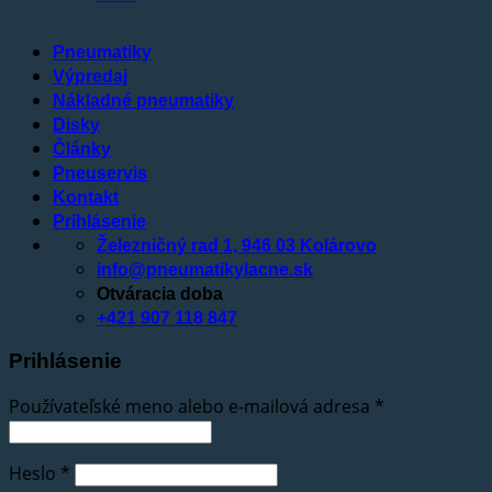
Pneumatiky
Výpredaj
Nákladné pneumatiky
Disky
Články
Pneuservis
Kontakt
Prihlásenie
Železničný rad 1, 946 03 Kolárovo
info@pneumatikylacne.sk
Otváracia doba
+421 907 118 847
Prihlásenie
Používateľské meno alebo e-mailová adresa
*
Heslo
*