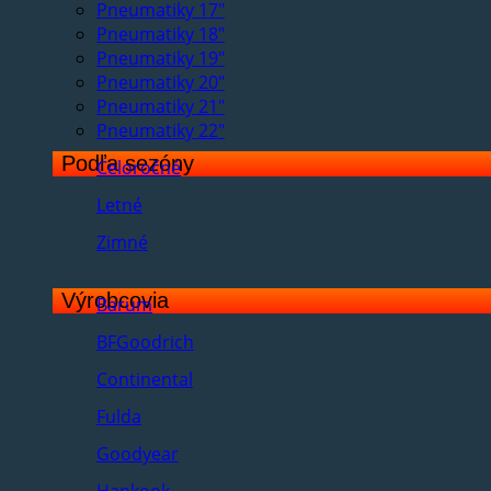
Pneumatiky 17"
Pneumatiky 18"
Pneumatiky 19"
Pneumatiky 20"
Pneumatiky 21"
Pneumatiky 22"
Podľa sezóny
Celoročné
Letné
Zimné
Výrobcovia
Barum
BFGoodrich
Continental
Fulda
Goodyear
Hankook