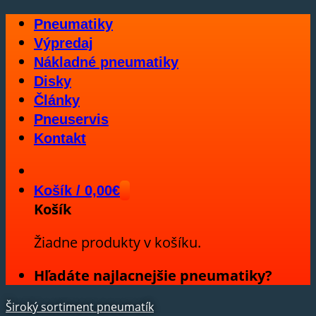
Skip
Pneumatiky
to
Výpredaj
content
Nákladné pneumatiky
Disky
Články
Pneuservis
Kontakt
Košík /
0,00
€
Košík
Žiadne produkty v košíku.
Hľadáte najlacnejšie pneumatiky?
Široký sortiment pneumatík