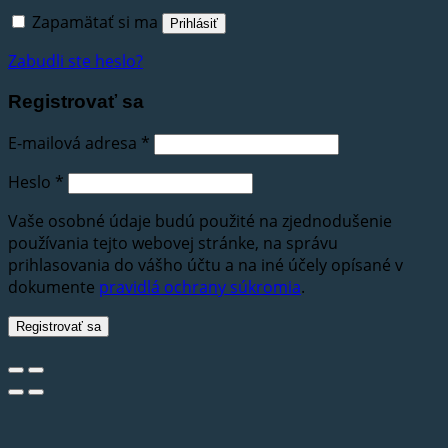
Zapamätať si ma
Prihlásiť
Zabudli ste heslo?
Registrovať sa
E-mailová adresa
*
Heslo
*
Vaše osobné údaje budú použité na zjednodušenie
používania tejto webovej stránke, na správu
prihlasovania do vášho účtu a na iné účely opísané v
dokumente
pravidlá ochrany súkromia
.
Registrovať sa