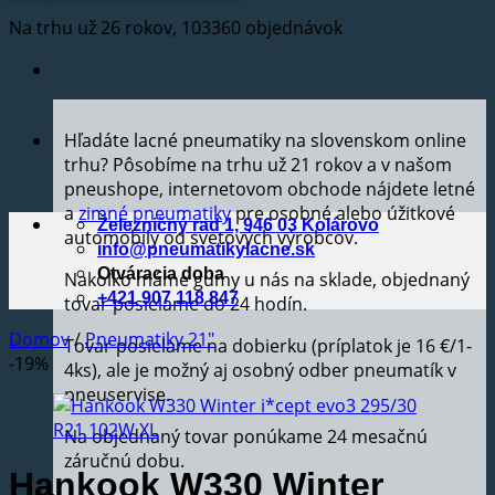
Na trhu už 26 rokov, 103360 objednávok
Hľadáte lacné pneumatiky na slovenskom online
trhu? Pôsobíme na trhu už 21 rokov a v našom
pneushope, internetovom obchode nájdete letné
a
zimné pneumatiky
pre osobné alebo úžitkové
Železničný rad 1, 946 03 Kolárovo
automobily od svetových výrobcov.
info@pneumatikylacne.sk
Otváracia doba
Nakoľko máme gumy u nás na sklade, objednaný
+421 907 118 847
tovar posielame do 24 hodín.
Domov
/
Pneumatiky 21"
Tovar posielame na dobierku (príplatok je 16 €/1-
-19%
4ks), ale je možný aj osobný odber pneumatík v
pneuservise.
Na objednaný tovar ponúkame 24 mesačnú
záručnú dobu.
Hankook W330 Winter