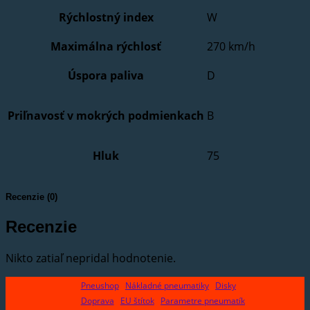
Rýchlostný index
W
Maximálna rýchlosť
270 km/h
Úspora paliva
D
Priľnavosť v mokrých podmienkach
B
Hluk
75
Recenzie (0)
Recenzie
Nikto zatiaľ nepridal hodnotenie.
Pneushop
Nákladné pneumatiky
Disky
Doprava
EU štítok
Parametre pneumatík