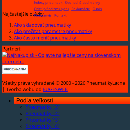
Indexy pneumatik
Obchodné podmienky
Odstúpiť od zmluvy tu
Reklamácie
O nás
Najčastejšie otázky
Pneuservis
Kontakt
Ako skladovať pneumatiky
Ako prečítať parametre pneumatiky
Ako často meniť pneumatiky
Partneri:
Všetky práva vyhradené © 2000 - 2026 PneumatikyLacne
| Tvorba webu od
BUGESWEB
Podľa veľkosti
Pneumatiky 13"
Pneumatiky 14"
Pneumatiky 15"
Pneumatiky 16"