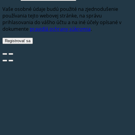
Vaše osobné údaje budú použité na zjednodušenie
používania tejto webovej stránke, na správu
prihlasovania do vášho účtu a na iné účely opísané v
dokumente
pravidlá ochrany súkromia
.
Registrovať sa