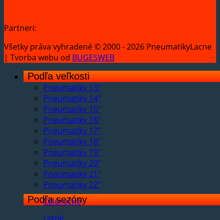
Partneri:
Všetky práva vyhradené © 2000 - 2026 PneumatikyLacne
| Tvorba webu od
BUGESWEB
Podľa veľkosti
Pneumatiky 13"
Pneumatiky 14"
Pneumatiky 15"
Pneumatiky 16"
Pneumatiky 17"
Pneumatiky 18"
Pneumatiky 19"
Pneumatiky 20"
Pneumatiky 21"
Pneumatiky 22"
Podľa sezóny
Celoročné
Letné