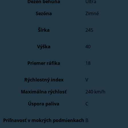
Dezén behúňa
Ultra
Sezóna
Zimné
Šírka
245
Výška
40
Priemer ráfika
18
Rýchlostný index
V
Maximálna rýchlosť
240 km/h
Úspora paliva
C
Priľnavosť v mokrých podmienkach
B