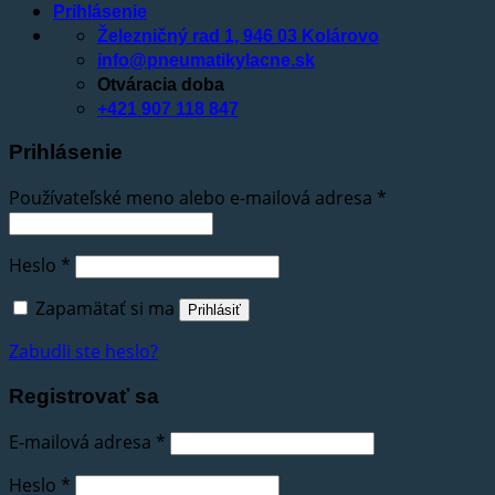
Prihlásenie
Železničný rad 1, 946 03 Kolárovo
info@pneumatikylacne.sk
Otváracia doba
+421 907 118 847
Prihlásenie
Používateľské meno alebo e-mailová adresa
*
Heslo
*
Zapamätať si ma
Prihlásiť
Zabudli ste heslo?
Registrovať sa
E-mailová adresa
*
Heslo
*