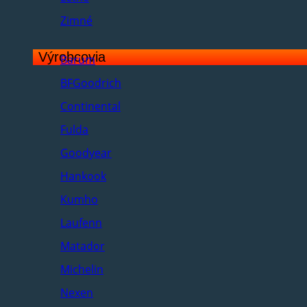
Zimné
Výrobcovia
Barum
BFGoodrich
Continental
Fulda
Goodyear
Hankook
Kumho
Laufenn
Matador
Michelin
Nexen