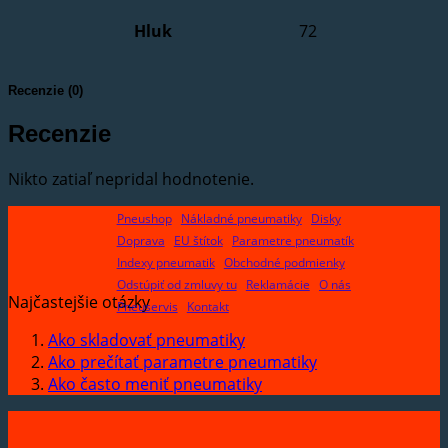
Hluk
72
Recenzie (0)
Recenzie
Nikto zatiaľ nepridal hodnotenie.
Pneushop
Nákladné pneumatiky
Disky
Doprava
EU štítok
Parametre pneumatík
Indexy pneumatik
Obchodné podmienky
Odstúpiť od zmluvy tu
Reklamácie
O nás
Najčastejšie otázky
Pneuservis
Kontakt
Ako skladovať pneumatiky
Ako prečítať parametre pneumatiky
Ako často meniť pneumatiky