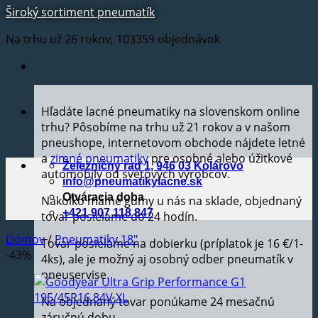
Široký sortiment pneumatík
Na trhu už 26 rokov, 103359 objednávok
Hľadáte lacné pneumatiky na slovenskom online
trhu? Pôsobíme na trhu už 21 rokov a v našom
pneushope, internetovom obchode nájdete letné
a
zimné pneumatiky
pre osobné alebo úžitkové
Železničný rad 1, 946 03 Kolárovo
automobily od svetových výrobcov.
info@pneumatikylacne.sk
Otváracia doba
Nakoľko máme gumy u nás na sklade, objednaný
+421 907 118 847
tovar posielame do 24 hodín.
Domov
/
Pneumatiky 18"
Tovar posielame na dobierku (príplatok je 16 €/1-
-43%
4ks), ale je možný aj osobný odber pneumatík v
pneuservise.
Na objednaný tovar ponúkame 24 mesačnú
záručnú dobu.