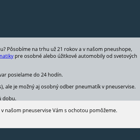
hu? Pôsobíme na trhu už 21 rokov a v našom pneushope,
atiky
pre osobné alebo úžitkové automobily od svetových
ar posielame do 24 hodín.
s), ale je možný aj osobný odber pneumatík v pneuservise.
ú dobu.
e, v našom pneuservise Vám s ochotou pomôžeme.