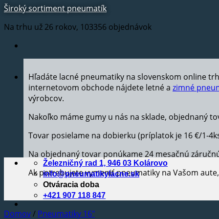
Široký sortiment pneumatík
Na trhu už 26 rokov, 103356 objednávok
Hľadáte lacné pneumatiky na slovenskom online tr
internetovom obchode nájdete letné a
zimné pneum
výrobcov.
Nakoľko máme gumy u nás na sklade, objednaný tov
Tovar posielame na dobierku (príplatok je 16 €/1-4k
Na objednaný tovar ponúkame 24 mesačnú záručn
Železničný rad 1, 946 03 Kolárovo
Ak potrebujete vymeniť pneumatiky na Vašom aut
info@pneumatikylacne.sk
Otváracia doba
+421 907 118 847
Domov
/
Pneumatiky 16"