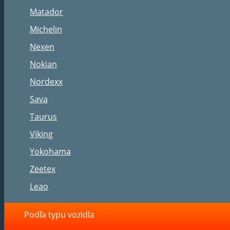
Matador
Michelin
Nexen
Nokian
Nordexx
Sava
Taurus
Viking
Yokohama
Zeetex
Leao
Podľa typu vozidla