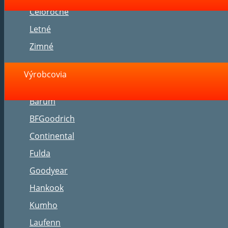
Celoročné
Letné
Zimné
Výrobcovia
Barum
BFGoodrich
Continental
Fulda
Goodyear
Hankook
Kumho
Laufenn