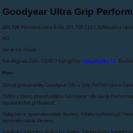
Goodyear Ultra Grip Perfor
201,72
€
Pôvodná cena bola: 201,72€.
114,17
€
Aktuálna cena 
AO
nie je na sklade
Katalógové číslo:
532413
Kategória:
Pneumatiky 16"
Značk
Popis
Zimné pneumatiky Goodyear Ultra Grip Performance Gene
Zažite s touto pneumatikou Goodyear UltraGrip Performanc
neuveriteľnú priľnavosť.
Vylepšenie opotrebovania dezénu. Vďaka technológii Tread
opotrebovania dezénu.
Vynikajúca brzdná dráha na snehu. Technológia SnowProt