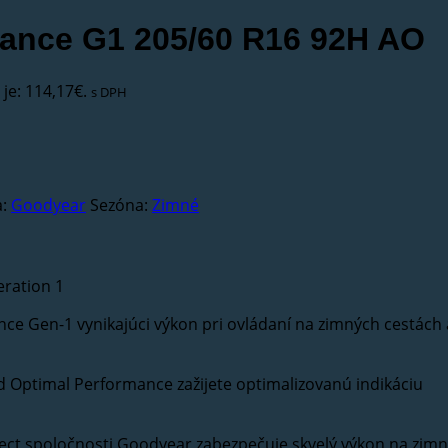
mance G1 205/60 R16 92H AO
je: 114,17€.
s DPH
a:
Goodyear
Sezóna:
Zimné
ration 1
e Gen-1 vynikajúci výkon pri ovládaní na zimných cestách 
 Optimal Performance zažijete optimalizovanú indikáciu
ect spoločnosti Goodyear zabezpečuje skvelý výkon na zim