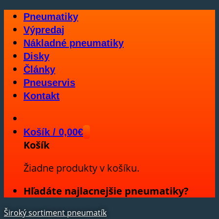
Skip
Pneumatiky
to
Výpredaj
content
Nákladné pneumatiky
Disky
Články
Pneuservis
Kontakt
Košík /
0,00
€
Košík
Žiadne produkty v košíku.
Hľadáte najlacnejšie pneumatiky?
Široký sortiment pneumatík