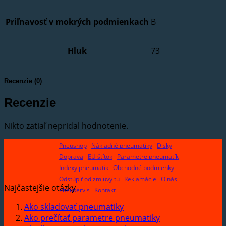
Priľnavosť v mokrých podmienkach
B
Hluk
73
Recenzie (0)
Recenzie
Nikto zatiaľ nepridal hodnotenie.
Pneushop
Nákladné pneumatiky
Disky
Doprava
EU štítok
Parametre pneumatík
Indexy pneumatik
Obchodné podmienky
Odstúpiť od zmluvy tu
Reklamácie
O nás
Najčastejšie otázky
Pneuservis
Kontakt
Ako skladovať pneumatiky
Ako prečítať parametre pneumatiky