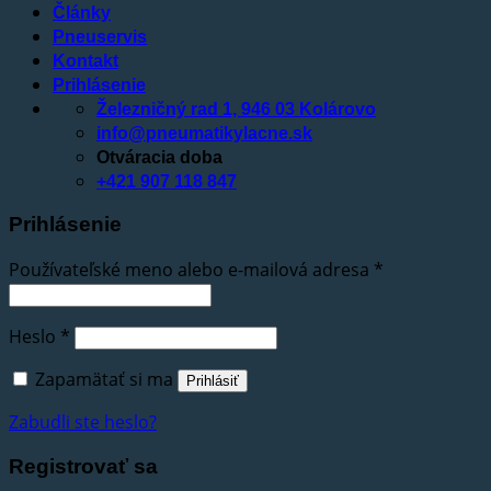
Články
Pneuservis
Kontakt
Prihlásenie
Železničný rad 1, 946 03 Kolárovo
info@pneumatikylacne.sk
Otváracia doba
+421 907 118 847
Prihlásenie
Používateľské meno alebo e-mailová adresa
*
Heslo
*
Zapamätať si ma
Prihlásiť
Zabudli ste heslo?
Registrovať sa