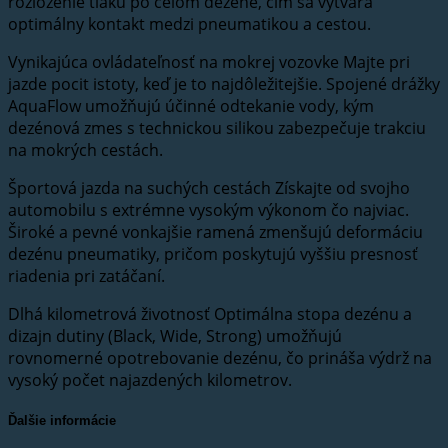
rozloženie tlaku po celom dezéne, čím sa vytvára
optimálny kontakt medzi pneumatikou a cestou.
Vynikajúca ovládateľnosť na mokrej vozovke Majte pri
jazde pocit istoty, keď je to najdôležitejšie. Spojené drážky
AquaFlow umožňujú účinné odtekanie vody, kým
dezénová zmes s technickou silikou zabezpečuje trakciu
na mokrých cestách.
Športová jazda na suchých cestách Získajte od svojho
automobilu s extrémne vysokým výkonom čo najviac.
Široké a pevné vonkajšie ramená zmenšujú deformáciu
dezénu pneumatiky, pričom poskytujú vyššiu presnosť
riadenia pri zatáčaní.
Dlhá kilometrová životnosť Optimálna stopa dezénu a
dizajn dutiny (Black, Wide, Strong) umožňujú
rovnomerné opotrebovanie dezénu, čo prináša výdrž na
vysoký počet najazdených kilometrov.
Ďalšie informácie