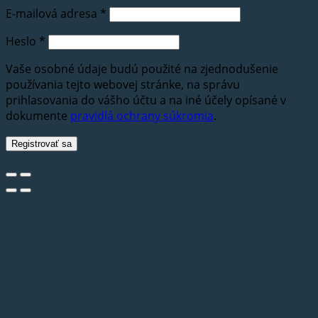
E-mailová adresa
*
Heslo
*
Vaše osobné údaje budú použité na zjednodušenie
používania tejto webovej stránke, na správu
prihlasovania do vášho účtu a na iné účely opísané v
dokumente
pravidlá ochrany súkromia
.
Registrovať sa