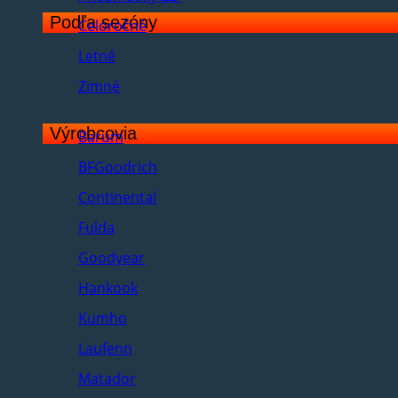
Podľa sezóny
Celoročné
Letné
Zimné
Výrobcovia
Barum
BFGoodrich
Continental
Fulda
Goodyear
Hankook
Kumho
Laufenn
Matador