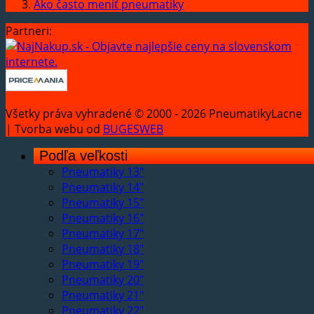
Ako často meniť pneumatiky
Partneri:
Všetky práva vyhradené © 2000 - 2026 PneumatikyLacne
| Tvorba webu od
BUGESWEB
Podľa veľkosti
Pneumatiky 13"
Pneumatiky 14"
Pneumatiky 15"
Pneumatiky 16"
Pneumatiky 17"
Pneumatiky 18"
Pneumatiky 19"
Pneumatiky 20"
Pneumatiky 21"
Pneumatiky 22"