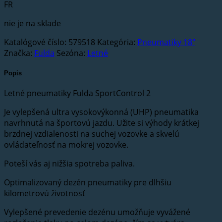
FR
bola:
je:
281,06€.
160,69€.
nie je na sklade
Katalógové číslo:
579518
Kategória:
Pneumatiky 18"
Značka:
Fulda
Sezóna:
Letné
Popis
Letné pneumatiky Fulda SportControl 2
Je vylepšená ultra vysokovýkonná (UHP) pneumatika
navrhnutá na športovú jazdu. Užite si výhody krátkej
brzdnej vzdialenosti na suchej vozovke a skvelú
ovládateľnosť na mokrej vozovke.
Poteší vás aj nižšia spotreba paliva.
Optimalizovaný dezén pneumatiky pre dlhšiu
kilometrovú životnosť
Vylepšené prevedenie dezénu umožňuje vyvážené