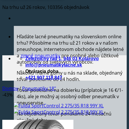
Na trhu už 26 rokov, 103356 objednávok
Hľadáte lacné pneumatiky na slovenskom online
trhu? Pôsobíme na trhu už 21 rokov a v našom
pneushope, internetovom obchode nájdete letné
a
zimné pneumatiky
pre osobné alebo úžitkové
Železničný rad 1, 946 03 Kolárovo
automobily od svetových výrobcov.
info@pneumatikylacne.sk
Otváracia doba
Nakoľko máme gumy u nás na sklade, objednaný
+421 907 118 847
tovar posielame do 24 hodín.
Domov
/
Pneumatiky 18"
Tovar posielame na dobierku (príplatok je 16 €/1-
-43%
4ks), ale je možný aj osobný odber pneumatík v
pneuservise.
Na objednaný tovar ponúkame 24 mesačnú
záručnú dobu.