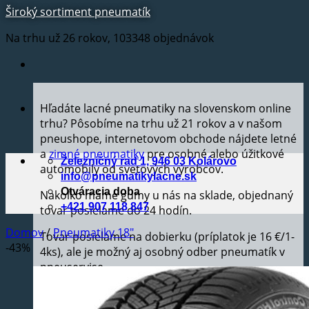
Široký sortiment pneumatík
Na trhu už 26 rokov, 103348 objednávok
Hľadáte lacné pneumatiky na slovenskom online
trhu? Pôsobíme na trhu už 21 rokov a v našom
pneushope, internetovom obchode nájdete letné
a
zimné pneumatiky
pre osobné alebo úžitkové
Železničný rad 1, 946 03 Kolárovo
automobily od svetových výrobcov.
info@pneumatikylacne.sk
Otváracia doba
Nakoľko máme gumy u nás na sklade, objednaný
+421 907 118 847
tovar posielame do 24 hodín.
Domov
/
Pneumatiky 18"
Tovar posielame na dobierku (príplatok je 16 €/1-
-43%
4ks), ale je možný aj osobný odber pneumatík v
pneuservise.
Na objednaný tovar ponúkame 24 mesačnú
záručnú dobu.