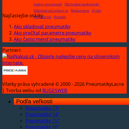
Indexy pneumatik
Obchodné podmienky
Odstúpiť od zmluvy tu
Reklamácie
O nás
Najčastejšie otázky
Pneuservis
Kontakt
Ako skladovať pneumatiky
Ako prečítať parametre pneumatiky
Ako často meniť pneumatiky
Partneri:
Všetky práva vyhradené © 2000 - 2026 PneumatikyLacne
| Tvorba webu od
BUGESWEB
Podľa veľkosti
Pneumatiky 13"
Pneumatiky 14"
Pneumatiky 15"
Pneumatiky 16"