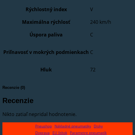
Rýchlostný index
V
Maximálna rýchlosť
240 km/h
Úspora paliva
C
Priľnavosť v mokrých podmienkach
C
Hluk
72
Recenzie (0)
Recenzie
Nikto zatiaľ nepridal hodnotenie.
Pneushop
Nákladné pneumatiky
Disky
Doprava
EU štítok
Parametre pneumatík