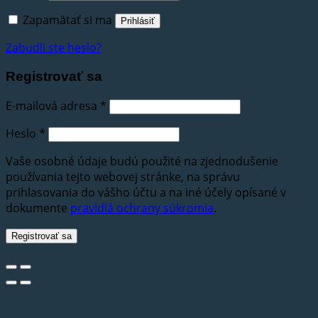
Zapamätať si ma
Prihlásiť
Zabudli ste heslo?
Registrovať sa
E-mailová adresa
*
Heslo
*
Vaše osobné údaje budú použité na zjednodušenie
používania tejto webovej stránke, na správu
prihlasovania do vášho účtu a na iné účely opísané v
dokumente
pravidlá ochrany súkromia
.
Registrovať sa