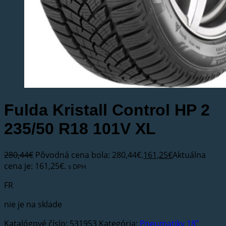
Fulda Kristall Control HP 2
235/50 R18 101V XL
280,44
€
Pôvodná cena bola: 280,44€.
161,25
€
Aktuálna
cena je: 161,25€.
s DPH
FR
nie je na sklade
Katalógové číslo:
531953
Kategória:
Pneumatiky 18"