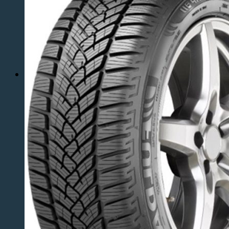
Ak potrebujete vymeniť pneumatiky na Vašom
aute, v našom pneuservise Vám s ochotou
pomôžeme.