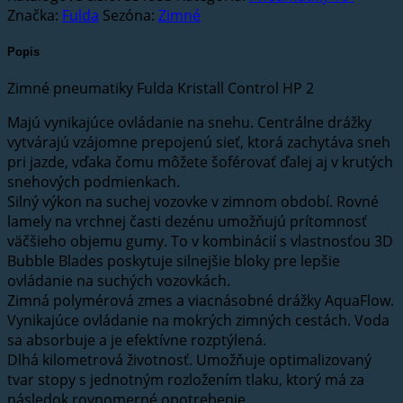
Značka:
Fulda
Sezóna:
Zimné
Popis
Zimné pneumatiky Fulda Kristall Control HP 2
Majú vynikajúce ovládanie na snehu. Centrálne drážky
vytvárajú vzájomne prepojenú sieť, ktorá zachytáva sneh
pri jazde, vďaka čomu môžete šoférovať ďalej aj v krutých
snehových podmienkach.
Silný výkon na suchej vozovke v zimnom období. Rovné
lamely na vrchnej časti dezénu umožňujú prítomnosť
väčšieho objemu gumy. To v kombinácií s vlastnosťou 3D
Bubble Blades poskytuje silnejšie bloky pre lepšie
ovládanie na suchých vozovkách.
Zimná polymérová zmes a viacnásobné drážky AquaFlow.
Vynikajúce ovládanie na mokrých zimných cestách. Voda
sa absorbuje a je efektívne rozptýlená.
Dlhá kilometrová životnosť. Umožňuje optimalizovaný
tvar stopy s jednotným rozložením tlaku, ktorý má za
následok rovnomerné opotrebenie.