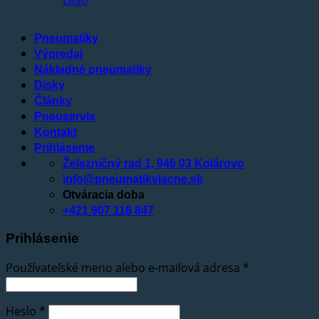
Pneumatiky
Výpredaj
Nákladné pneumatiky
Disky
Články
Pneuservis
Kontakt
Prihlásenie
Železničný rad 1, 946 03 Kolárovo
info@pneumatikylacne.sk
Otváracia doba
+421 907 118 847
Prihlásenie
Používateľské meno alebo e-mailová adresa
*
Heslo
*