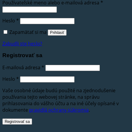
Používateľské meno alebo e-mailová adresa
*
Heslo
*
Zapamätať si ma
Prihlásiť
Zabudli ste heslo?
Registrovať sa
E-mailová adresa
*
Heslo
*
Vaše osobné údaje budú použité na zjednodušenie
používania tejto webovej stránke, na správu
prihlasovania do vášho účtu a na iné účely opísané v
dokumente
pravidlá ochrany súkromia
.
Registrovať sa