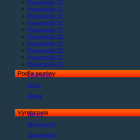
Pneumatiky 13"
Pneumatiky 14"
Pneumatiky 15"
Pneumatiky 16"
Pneumatiky 17"
Pneumatiky 18"
Pneumatiky 19"
Pneumatiky 20"
Pneumatiky 21"
Pneumatiky 22"
Podľa sezóny
Celoročné
Letné
Zimné
Výrobcovia
Barum
BFGoodrich
Continental