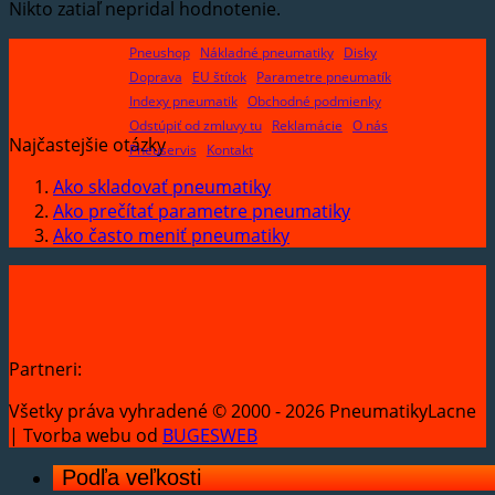
Nikto zatiaľ nepridal hodnotenie.
Pneushop
Nákladné pneumatiky
Disky
Doprava
EU štítok
Parametre pneumatík
Indexy pneumatik
Obchodné podmienky
Odstúpiť od zmluvy tu
Reklamácie
O nás
Najčastejšie otázky
Pneuservis
Kontakt
Ako skladovať pneumatiky
Ako prečítať parametre pneumatiky
Ako často meniť pneumatiky
Partneri:
Všetky práva vyhradené © 2000 - 2026 PneumatikyLacne
| Tvorba webu od
BUGESWEB
Podľa veľkosti