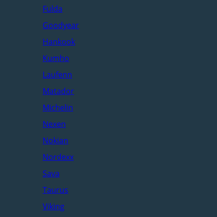
Fulda
Goodyear
Hankook
Kumho
Laufenn
Matador
Michelin
Nexen
Nokian
Nordexx
Sava
Taurus
Viking