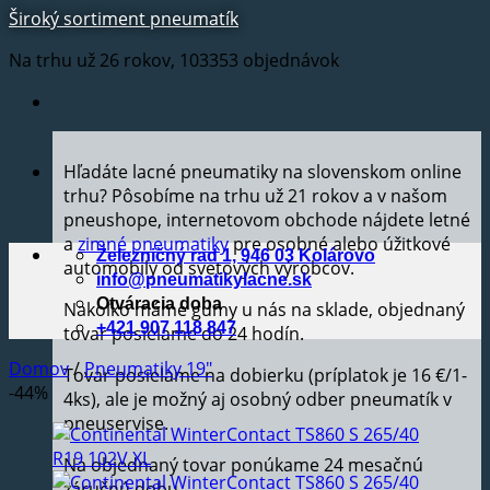
Široký sortiment pneumatík
Na trhu už 26 rokov, 103353 objednávok
Hľadáte lacné pneumatiky na slovenskom online
trhu? Pôsobíme na trhu už 21 rokov a v našom
pneushope, internetovom obchode nájdete letné
a
zimné pneumatiky
pre osobné alebo úžitkové
Železničný rad 1, 946 03 Kolárovo
automobily od svetových výrobcov.
info@pneumatikylacne.sk
Otváracia doba
Nakoľko máme gumy u nás na sklade, objednaný
+421 907 118 847
tovar posielame do 24 hodín.
Domov
/
Pneumatiky 19"
Tovar posielame na dobierku (príplatok je 16 €/1-
-44%
4ks), ale je možný aj osobný odber pneumatík v
pneuservise.
Na objednaný tovar ponúkame 24 mesačnú
záručnú dobu.