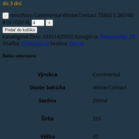
do 3 dní
množstvo Continental WinterContact TS860 S 265/40
R19 102V XL
Pridať do košíka
Katalógové číslo:
03551420000
Kategória:
Pneumatiky 19"
Značka:
Continental
Sezóna:
Zimné
Ďalšie informácie
Výrobca
Continental
Dezén behúňa
WinterContact
Sezóna
Zimné
Šírka
265
Výška
40