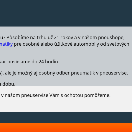
hu? Pôsobíme na trhu už 21 rokov a v našom pneushope,
atiky
pre osobné alebo úžitkové automobily od svetových
ar posielame do 24 hodín.
s), ale je možný aj osobný odber pneumatík v pneuservise.
ú dobu.
e, v našom pneuservise Vám s ochotou pomôžeme.