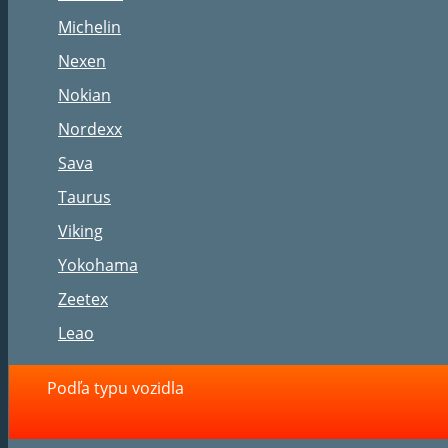
Michelin
Nexen
Nokian
Nordexx
Sava
Taurus
Viking
Yokohama
Zeetex
Leao
Podľa typu vozidla