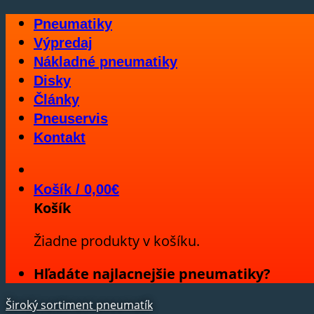
Skip
Pneumatiky
to
Výpredaj
content
Nákladné pneumatiky
Disky
Články
Pneuservis
Kontakt
Košík /
0,00
€
Košík
Žiadne produkty v košíku.
Hľadáte najlacnejšie pneumatiky?
Široký sortiment pneumatík