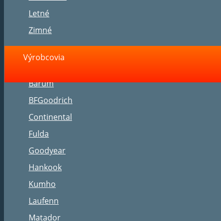
Letné
Zimné
Výrobcovia
Barum
BFGoodrich
Continental
Fulda
Goodyear
Hankook
Kumho
Laufenn
Matador