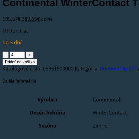
Continental WinterContact 
Pôvodná
Aktuálna
695,57
€
389,65
€
s DPH
cena
cena
FR Run Flat
bola:
je:
695,57€.
389,65€.
do 3 dní
množstvo
Continental
Pridať do košíka
WinterContact
Katalógové číslo:
03551500000
Kategória:
Pneumatiky 20"
TS
860
Ďalšie informácie
S
255/45
Výrobca
Continental
R20
105V
Dezén behúňa
WinterContact
XL
SSR
Sezóna
Zimné