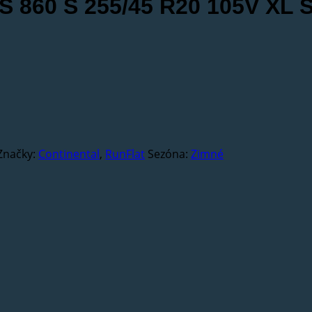
TS 860 S 255/45 R20 105V XL 
Značky:
Continental
,
RunFlat
Sezóna:
Zimné