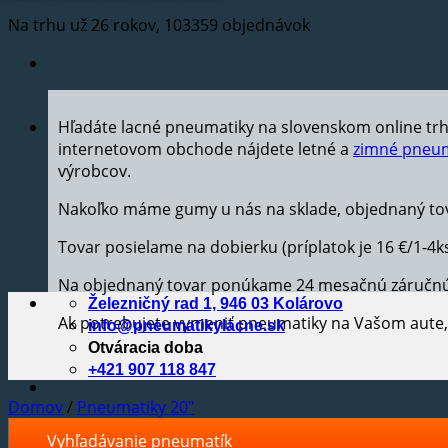
Na trhu už 26 rokov, 103359 objednávok
Hľadáte lacné pneumatiky na slovenskom online tr
internetovom obchode nájdete letné a
zimné pneum
výrobcov.
Nakoľko máme gumy u nás na sklade, objednaný tov
Tovar posielame na dobierku (príplatok je 16 €/1-4k
Na objednaný tovar ponúkame 24 mesačnú záručn
Železničný rad 1, 946 03 Kolárovo
Ak potrebujete vymeniť pneumatiky na Vašom aut
info@pneumatikylacne.sk
Otváracia doba
+421 907 118 847
Domov
/
Pneumatiky 20"
Vyhľadávanie pneumatík