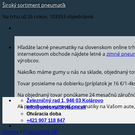
Široký sortiment pneumatík
Na trhu už 26 rokov, 103353 objednávok
Hľadáte lacné pneumatiky na slovenskom online tr
internetovom obchode nájdete letné a
zimné pneum
výrobcov.
Nakoľko máme gumy u nás na sklade, objednaný tov
Tovar posielame na dobierku (príplatok je 16 €/1-4k
Na objednaný tovar ponúkame 24 mesačnú záručn
Železničný rad 1, 946 03 Kolárovo
Ak potrebujete vymeniť pneumatiky na Vašom aut
info@pneumatikylacne.sk
Otváracia doba
+421 907 118 847
Domov
/
Pneumatiky 18"