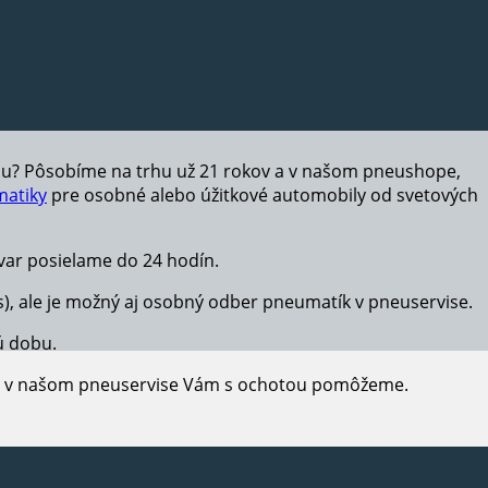
hu? Pôsobíme na trhu už 21 rokov a v našom pneushope,
atiky
pre osobné alebo úžitkové automobily od svetových
ar posielame do 24 hodín.
s), ale je možný aj osobný odber pneumatík v pneuservise.
ú dobu.
e, v našom pneuservise Vám s ochotou pomôžeme.