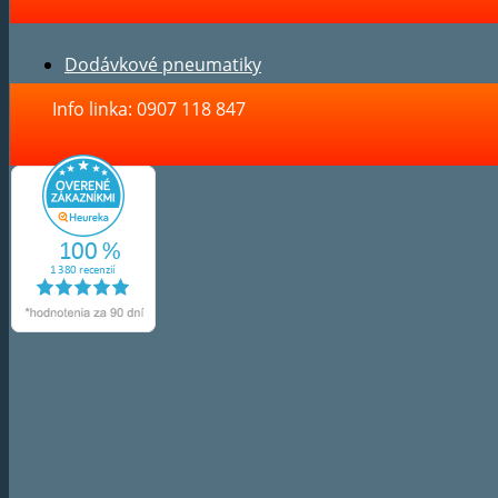
Dodávkové pneumatiky
Info linka: 0907 118 847