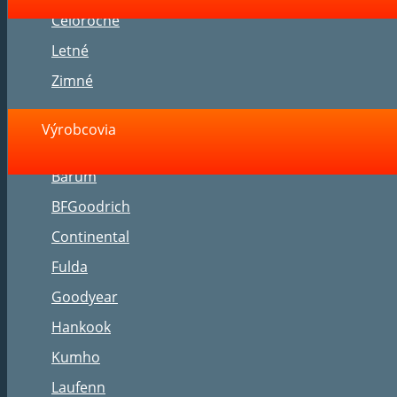
Celoročné
Letné
Zimné
Výrobcovia
Barum
BFGoodrich
Continental
Fulda
Goodyear
Hankook
Kumho
Laufenn