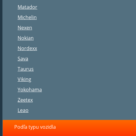
Matador
Michelin
Nexen
Nokian
Nordexx
Sava
Taurus
Viking
Yokohama
Zeetex
Leao
Podľa typu vozidla