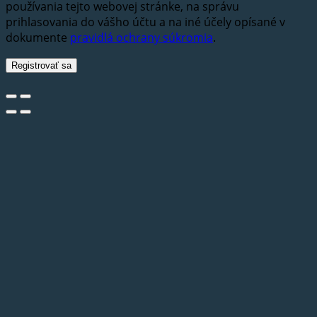
používania tejto webovej stránke, na správu
prihlasovania do vášho účtu a na iné účely opísané v
dokumente
pravidlá ochrany súkromia
.
Registrovať sa