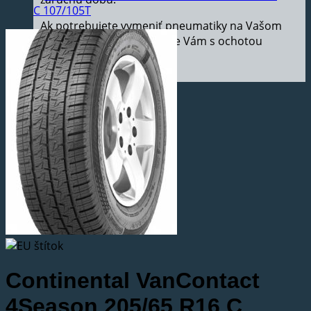
Ak potrebujete vymeniť pneumatiky na Vašom
aute, v našom pneuservise Vám s ochotou
pomôžeme.
Continental VanContact
4Season 205/65 R16 C