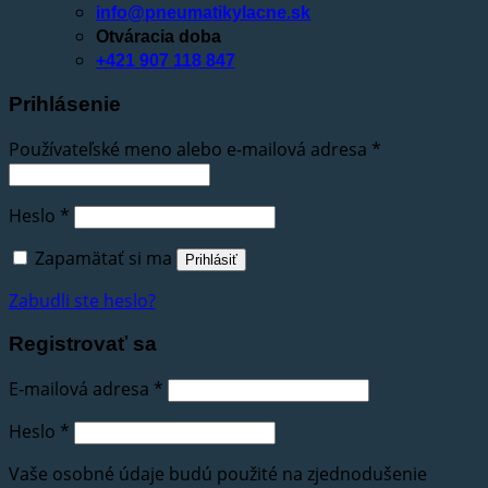
info@pneumatikylacne.sk
Otváracia doba
+421 907 118 847
Prihlásenie
Používateľské meno alebo e-mailová adresa
*
Heslo
*
Zapamätať si ma
Prihlásiť
Zabudli ste heslo?
Registrovať sa
E-mailová adresa
*
Heslo
*
Vaše osobné údaje budú použité na zjednodušenie