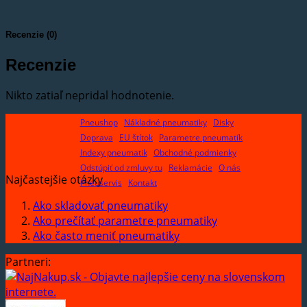
Recenzie (0)
Recenzie
Nikto zatiaľ nepridal hodnotenie.
Pneushop
Nákladné pneumatiky
Disky
Doprava
EU štítok
Parametre pneumatík
Indexy pneumatik
Obchodné podmienky
Odstúpiť od zmluvy tu
Reklamácie
O nás
Najčastejšie otázky
Pneuservis
Kontakt
Ako skladovať pneumatiky
Ako prečítať parametre pneumatiky
Ako často meniť pneumatiky
Partneri: