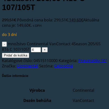
107/105T
299,51
€
Pôvodná cena bola: 299,51€.
149,60
€
Aktuálna
cena je: 149,60€.
s DPH
do 3 dní
množstvo Continental VanContact 4Season 205/65
R16 C 107/105T
Pridať do košíka
Katalógové číslo:
04515110000
Kategória:
Pneumatiky 16"
Značka:
Continental
Sezóna:
Celoročné
Ďalšie informácie
Výrobca
Continental
Dezén behúňa
VanContact