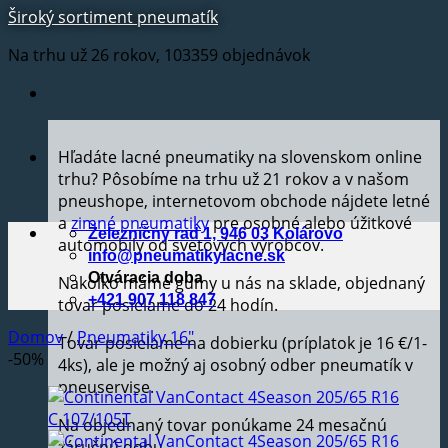
Široký sortiment pneumatík
Na trhu už 26 rokov, 103359 objednávok
Hľadáte lacné pneumatiky na slovenskom online
trhu? Pôsobíme na trhu už 21 rokov a v našom
pneushope, internetovom obchode nájdete letné
a
zimné pneumatiky
pre osobné alebo úžitkové
Železničný rad 1, 946 03 Kolárovo
automobily od svetových výrobcov.
info@pneumatikylacne.sk
Otváracia doba
Nakoľko máme gumy u nás na sklade, objednaný
+421 907 118 847
tovar posielame do 24 hodín.
Domov
/
Pneumatiky 16"
Tovar posielame na dobierku (príplatok je 16 €/1-
-50%
4ks), ale je možný aj osobný odber pneumatík v
pneuservise.
Na objednaný tovar ponúkame 24 mesačnú
záručnú dobu.