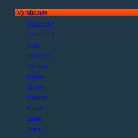
Výrobcovia
Barum
BFGoodrich
Continental
Fulda
Goodyear
Hankook
Kumho
Laufenn
Matador
Michelin
Nexen
Nokian