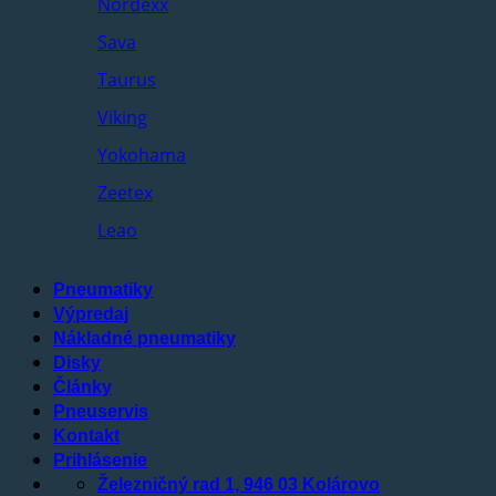
Nordexx
Sava
Taurus
Viking
Yokohama
Zeetex
Leao
Pneumatiky
Výpredaj
Nákladné pneumatiky
Disky
Články
Pneuservis
Kontakt
Prihlásenie
Železničný rad 1, 946 03 Kolárovo