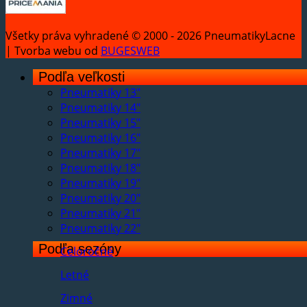
Všetky práva vyhradené © 2000 - 2026 PneumatikyLacne
| Tvorba webu od
BUGESWEB
Podľa veľkosti
Pneumatiky 13"
Pneumatiky 14"
Pneumatiky 15"
Pneumatiky 16"
Pneumatiky 17"
Pneumatiky 18"
Pneumatiky 19"
Pneumatiky 20"
Pneumatiky 21"
Pneumatiky 22"
Podľa sezóny
Celoročné
Letné
Zimné