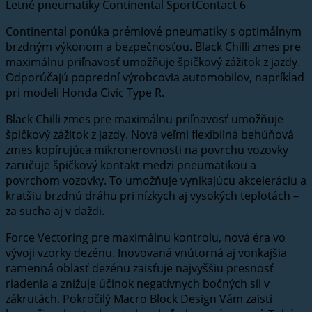
Letné pneumatiky Continental SportContact 6
Continental ponúka prémiové pneumatiky s optimálnym
brzdným výkonom a bezpečnosťou. Black Chilli zmes pre
maximálnu priľnavosť umožňuje špičkový zážitok z jazdy.
Odporúčajú poprední výrobcovia automobilov, napríklad
pri modeli Honda Civic Type R.
Black Chilli zmes pre maximálnu priľnavosť umožňuje
špičkový zážitok z jazdy. Nová veľmi flexibilná behúňová
zmes kopírujúca mikronerovnosti na povrchu vozovky
zaručuje špičkový kontakt medzi pneumatikou a
povrchom vozovky. To umožňuje vynikajúcu akceleráciu a
kratšiu brzdnú dráhu pri nízkych aj vysokých teplotách –
za sucha aj v daždi.
Force Vectoring pre maximálnu kontrolu, nová éra vo
vývoji vzorky dezénu. Inovovaná vnútorná aj vonkajšia
ramenná oblasť dezénu zaisťuje najvyššiu presnosť
riadenia a znižuje účinok negatívnych bočných síl v
zákrutách. Pokročilý Macro Block Design Vám zaistí