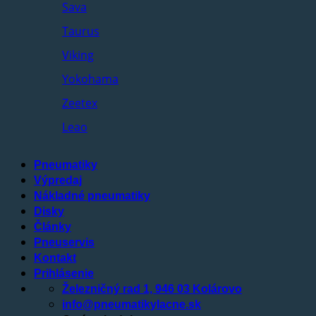
Sava
Taurus
Viking
Yokohama
Zeetex
Leao
Pneumatiky
Výpredaj
Nákladné pneumatiky
Disky
Články
Pneuservis
Kontakt
Prihlásenie
Železničný rad 1, 946 03 Kolárovo
info@pneumatikylacne.sk