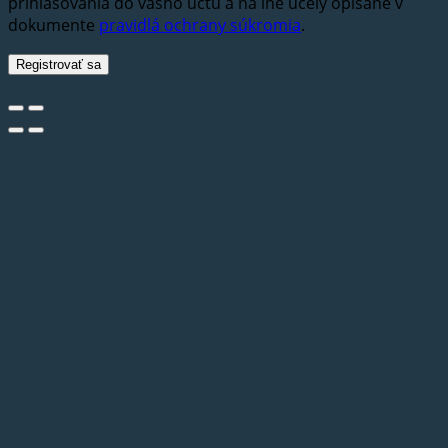
prihlasovania do vášho účtu a na iné účely opísané v
dokumente
pravidlá ochrany súkromia
.
Registrovať sa