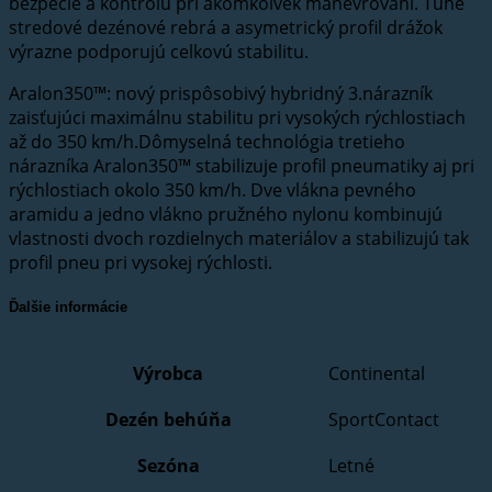
bezpečie a kontrolu pri akomkoľvek manévrovaní. Tuhé
stredové dezénové rebrá a asymetrický profil drážok
výrazne podporujú celkovú stabilitu.
Aralon350™: nový prispôsobivý hybridný 3.nárazník
zaisťujúci maximálnu stabilitu pri vysokých rýchlostiach
až do 350 km/h.Dômyselná technológia tretieho
nárazníka Aralon350™ stabilizuje profil pneumatiky aj pri
rýchlostiach okolo 350 km/h. Dve vlákna pevného
aramidu a jedno vlákno pružného nylonu kombinujú
vlastnosti dvoch rozdielnych materiálov a stabilizujú tak
profil pneu pri vysokej rýchlosti.
Ďalšie informácie
Výrobca
Continental
Dezén behúňa
SportContact
Sezóna
Letné