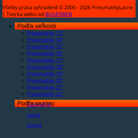
Všetky práva vyhradené © 2000 - 2026 PneumatikyLacne
| Tvorba webu od
BUGESWEB
Podľa veľkosti
Pneumatiky 13"
Pneumatiky 14"
Pneumatiky 15"
Pneumatiky 16"
Pneumatiky 17"
Pneumatiky 18"
Pneumatiky 19"
Pneumatiky 20"
Pneumatiky 21"
Pneumatiky 22"
Podľa sezóny
Celoročné
Letné
Zimné