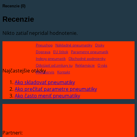
Recenzie (0)
Recenzie
Nikto zatiaľ nepridal hodnotenie.
Pneushop
Nákladné pneumatiky
Disky
Doprava
EU štítok
Parametre pneumatík
Indexy pneumatik
Obchodné podmienky
Odstúpiť od zmluvy tu
Reklamácie
O nás
Najčastejšie otázky
Pneuservis
Kontakt
Ako skladovať pneumatiky
Ako prečítať parametre pneumatiky
Ako často meniť pneumatiky
Partneri: