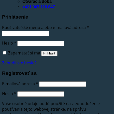
Otváracia doba
+421 907 118 847
Prihlásenie
Používateľské meno alebo e-mailová adresa
*
Heslo
*
Zapamätať si ma
Prihlásiť
Zabudli ste heslo?
Registrovať sa
E-mailová adresa
*
Heslo
*
Vaše osobné údaje budú použité na zjednodušenie
používania tejto webovej stránke, na správu