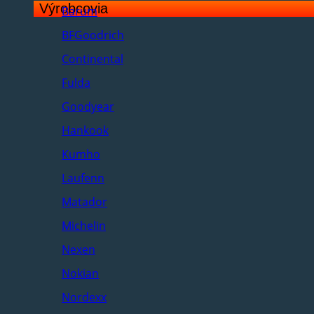
Výrobcovia
Barum
BFGoodrich
Continental
Fulda
Goodyear
Hankook
Kumho
Laufenn
Matador
Michelin
Nexen
Nokian
Nordexx