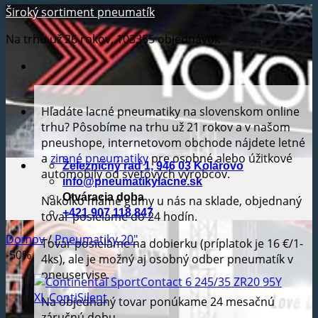
Široký sortiment pneumatík
Na trhu už 26 rokov, 103355 objednávok
Hľadáte lacné pneumatiky na slovenskom online
trhu? Pôsobíme na trhu už 21 rokov a v našom
pneushope, internetovom obchode nájdete letné
a
zimné pneumatiky
pre osobné alebo úžitkové
Železničný rad 1, 946 03 Kolárovo
automobily od svetových výrobcov.
info@pneumatikylacne.sk
Otváracia doba
Nakoľko máme gumy u nás na sklade, objednaný
+421 907 118 847
tovar posielame do 24 hodín.
Domov
/
Pneumatiky 20"
Tovar posielame na dobierku (príplatok je 16 €/1-
-50%
4ks), ale je možný aj osobný odber pneumatík v
pneuservise.
Na objednaný tovar ponúkame 24 mesačnú
záručnú dobu.