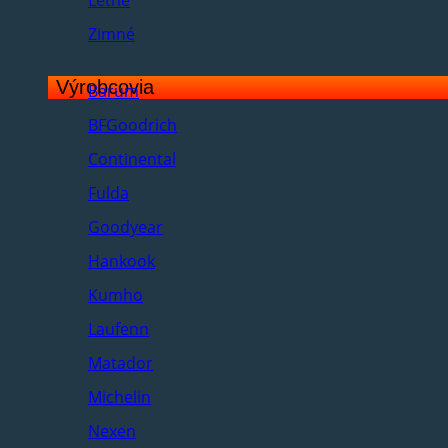
Letné
Zimné
Výrobcovia
Barum
BFGoodrich
Continental
Fulda
Goodyear
Hankook
Kumho
Laufenn
Matador
Michelin
Nexen