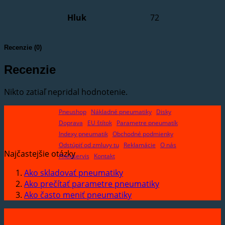
Hluk
72
Recenzie (0)
Recenzie
Nikto zatiaľ nepridal hodnotenie.
Pneushop
Nákladné pneumatiky
Disky
Doprava
EU štítok
Parametre pneumatík
Indexy pneumatik
Obchodné podmienky
Odstúpiť od zmluvy tu
Reklamácie
O nás
Najčastejšie otázky
Pneuservis
Kontakt
Ako skladovať pneumatiky
Ako prečítať parametre pneumatiky
Ako často meniť pneumatiky