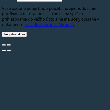
Vaše osobné údaje budú použité na zjednodušenie
používania tejto webovej stránke, na správu
prihlasovania do vášho účtu a na iné účely opísané v
dokumente
pravidlá ochrany súkromia
.
Registrovať sa