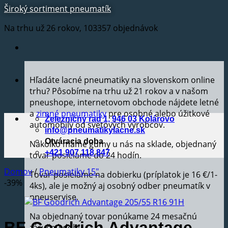
Široký sortiment pneumatík
Na trhu už 26 rokov, 103357 objednávok
Hľadáte lacné pneumatiky na slovenskom online
trhu? Pôsobíme na trhu už 21 rokov a v našom
pneushope, internetovom obchode nájdete letné
a
zimné pneumatiky
pre osobné alebo úžitkové
Železničný rad 1, 946 03 Kolárovo
automobily od svetových výrobcov.
info@pneumatikylacne.sk
Otváracia doba
Nakoľko máme gumy u nás na sklade, objednaný
+421 907 118 847
tovar posielame do 24 hodín.
Domov
/
Pneumatiky 15"
Tovar posielame na dobierku (príplatok je 16 €/1-
-39%
4ks), ale je možný aj osobný odber pneumatík v
pneuservise.
Na objednaný tovar ponúkame 24 mesačnú
BF Goodrich Advantage
záručnú dobu.