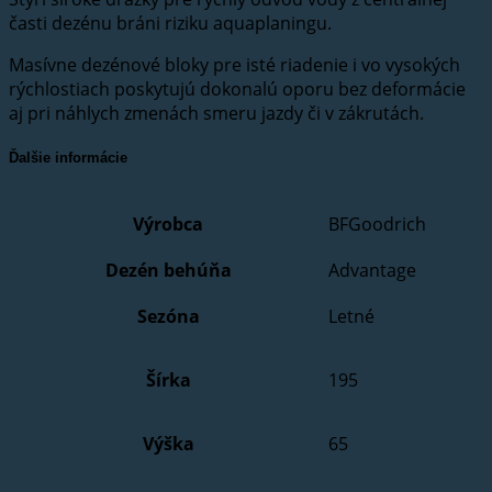
časti dezénu bráni riziku aquaplaningu.
Masívne dezénové bloky pre isté riadenie i vo vysokých
rýchlostiach poskytujú dokonalú oporu bez deformácie
aj pri náhlych zmenách smeru jazdy či v zákrutách.
Ďalšie informácie
Výrobca
BFGoodrich
Dezén behúňa
Advantage
Sezóna
Letné
Šírka
195
Výška
65