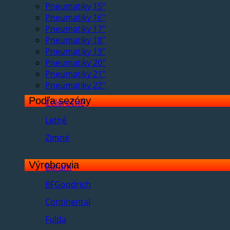
Pneumatiky 15"
Pneumatiky 16"
Pneumatiky 17"
Pneumatiky 18"
Pneumatiky 19"
Pneumatiky 20"
Pneumatiky 21"
Pneumatiky 22"
Podľa sezóny
Celoročné
Letné
Zimné
Výrobcovia
Barum
BFGoodrich
Continental
Fulda