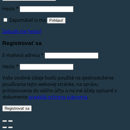
Heslo
*
Zapamätať si ma
Prihlásiť
Zabudli ste heslo?
Registrovať sa
E-mailová adresa
*
Heslo
*
Vaše osobné údaje budú použité na zjednodušenie
používania tejto webovej stránke, na správu
prihlasovania do vášho účtu a na iné účely opísané v
dokumente
pravidlá ochrany súkromia
.
Registrovať sa