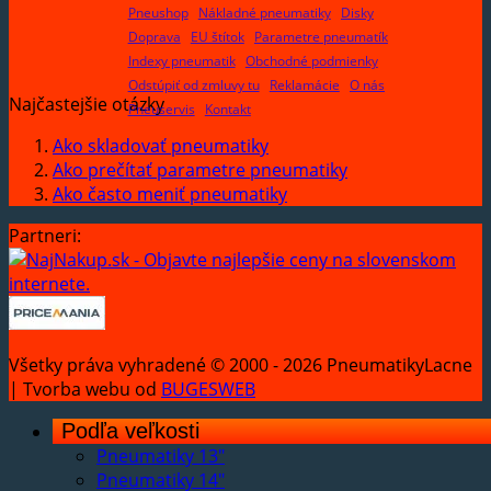
Pneushop
Nákladné pneumatiky
Disky
Doprava
EU štítok
Parametre pneumatík
Indexy pneumatik
Obchodné podmienky
Odstúpiť od zmluvy tu
Reklamácie
O nás
Najčastejšie otázky
Pneuservis
Kontakt
Ako skladovať pneumatiky
Ako prečítať parametre pneumatiky
Ako často meniť pneumatiky
Partneri:
Všetky práva vyhradené © 2000 - 2026 PneumatikyLacne
| Tvorba webu od
BUGESWEB
Podľa veľkosti
Pneumatiky 13"
Pneumatiky 14"