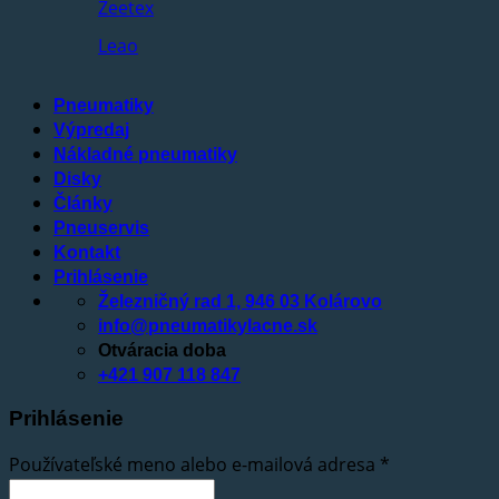
Zeetex
Leao
Pneumatiky
Výpredaj
Nákladné pneumatiky
Disky
Články
Pneuservis
Kontakt
Prihlásenie
Železničný rad 1, 946 03 Kolárovo
info@pneumatikylacne.sk
Otváracia doba
+421 907 118 847
Prihlásenie
Používateľské meno alebo e-mailová adresa
*