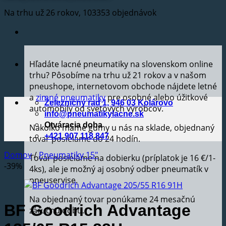
Na trhu už 26 rokov, 103353 objednávok
Hľadáte lacné pneumatiky na slovenskom online
trhu? Pôsobíme na trhu už 21 rokov a v našom
pneushope, internetovom obchode nájdete letné
a
zimné pneumatiky
pre osobné alebo úžitkové
Železničný rad 1, 946 03 Kolárovo
automobily od svetových výrobcov.
info@pneumatikylacne.sk
Otváracia doba
Nakoľko máme gumy u nás na sklade, objednaný
+421 907 118 847
tovar posielame do 24 hodín.
Domov
/
Pneumatiky 15"
Tovar posielame na dobierku (príplatok je 16 €/1-
-39%
4ks), ale je možný aj osobný odber pneumatík v
pneuservise.
Na objednaný tovar ponúkame 24 mesačnú
BF Goodrich Advantage
záručnú dobu.