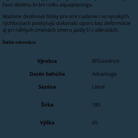
časti dezénu bráni riziku aquaplaningu.
Masívne dezénové bloky pre isté riadenie i vo vysokých
rýchlostiach poskytujú dokonalú oporu bez deformácie
aj pri náhlych zmenách smeru jazdy či v zákrutách.
Ďalšie informácie
Výrobca
BFGoodrich
Dezén behúňa
Advantage
Sezóna
Letné
Šírka
185
Výška
65