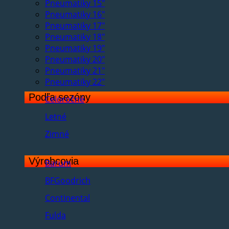
Pneumatiky 15"
Pneumatiky 16"
Pneumatiky 17"
Pneumatiky 18"
Pneumatiky 19"
Pneumatiky 20"
Pneumatiky 21"
Pneumatiky 22"
Podľa sezóny
Celoročné
Letné
Zimné
Výrobcovia
Barum
BFGoodrich
Continental
Fulda