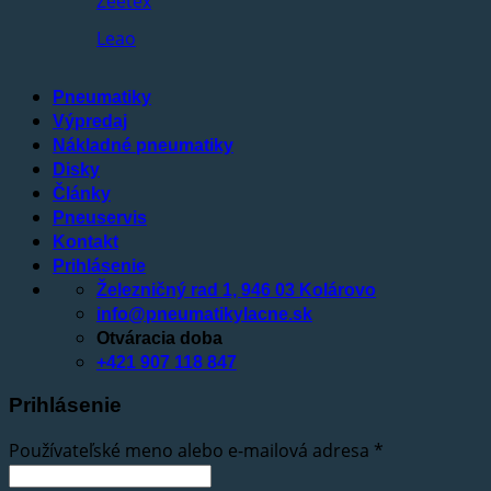
Zeetex
Leao
Pneumatiky
Výpredaj
Nákladné pneumatiky
Disky
Články
Pneuservis
Kontakt
Prihlásenie
Železničný rad 1, 946 03 Kolárovo
info@pneumatikylacne.sk
Otváracia doba
+421 907 118 847
Prihlásenie
Používateľské meno alebo e-mailová adresa
*