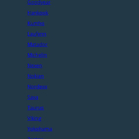
Goodyear
Hankook
Kumho
Laufenn
Matador
Michelin
Nexen
Nokian
Nordexx
Sava
Taurus
Viking
Yokohama