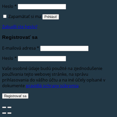
Heslo
*
Zapamätať si ma
Prihlásiť
Zabudli ste heslo?
Registrovať sa
E-mailová adresa
*
Heslo
*
Vaše osobné údaje budú použité na zjednodušenie
používania tejto webovej stránke, na správu
prihlasovania do vášho účtu a na iné účely opísané v
dokumente
pravidlá ochrany súkromia
.
Registrovať sa