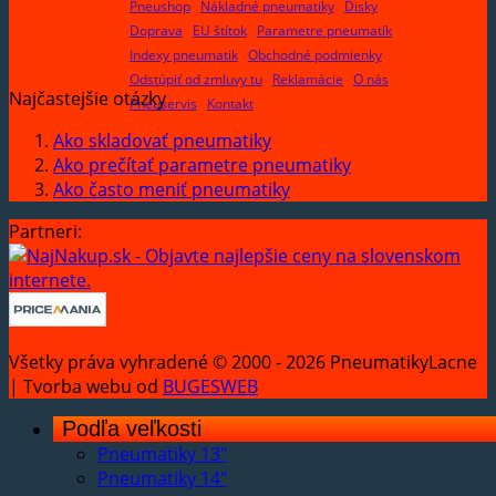
Pneushop
Nákladné pneumatiky
Disky
Doprava
EU štítok
Parametre pneumatík
Indexy pneumatik
Obchodné podmienky
Odstúpiť od zmluvy tu
Reklamácie
O nás
Najčastejšie otázky
Pneuservis
Kontakt
Ako skladovať pneumatiky
Ako prečítať parametre pneumatiky
Ako často meniť pneumatiky
Partneri:
Všetky práva vyhradené © 2000 - 2026 PneumatikyLacne
| Tvorba webu od
BUGESWEB
Podľa veľkosti
Pneumatiky 13"
Pneumatiky 14"