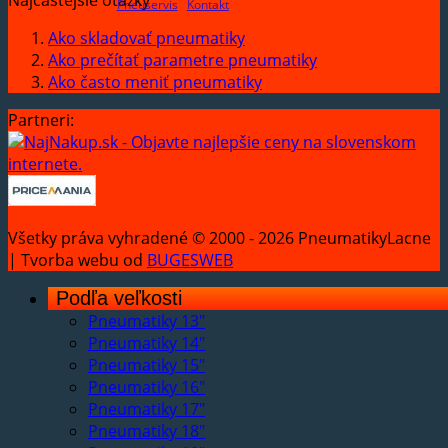
Pneuservis
Kontakt
Ako skladovať pneumatiky
Ako prečítať parametre pneumatiky
Ako často meniť pneumatiky
Partneri:
Všetky práva vyhradené © 2000 - 2026 PneumatikyLacne
| Tvorba webu od
BUGESWEB
Podľa veľkosti
Pneumatiky 13"
Pneumatiky 14"
Pneumatiky 15"
Pneumatiky 16"
Pneumatiky 17"
Pneumatiky 18"