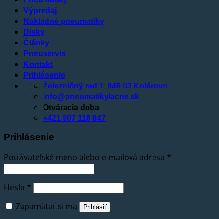
Výpredaj
Nákladné pneumatiky
Disky
Články
Pneuservis
Kontakt
Prihlásenie
Železničný rad 1, 946 03 Kolárovo
info@pneumatikylacne.sk
Otváracia doba
+421 907 118 847
Prihlásenie
Používateľské meno alebo e-mailová adresa
*
Heslo
*
Zapamätať si ma
Prihlásiť