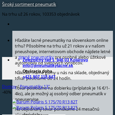
Široký sortiment pneumatík
Na trhu už 26 rokov, 103353 objednávok
Hľadáte lacné pneumatiky na slovenskom online
trhu? Pôsobíme na trhu už 21 rokov a v našom
pneushope, internetovom obchode nájdete letné
a
zimné pneumatiky
pre osobné alebo úžitkové
Železničný rad 1, 946 03 Kolárovo
automobily od svetových výrobcov.
info@pneumatikylacne.sk
Otváracia doba
Nakoľko máme gumy u nás na sklade, objednaný
+421 907 118 847
tovar posielame do 24 hodín.
Domov
/
Pneumatiky 13"
Tovar posielame na dobierku (príplatok je 16 €/1-
-40%
4ks), ale je možný aj osobný odber pneumatík v
pneuservise.
Na objednaný tovar ponúkame 24 mesačnú
záručnú dobu.