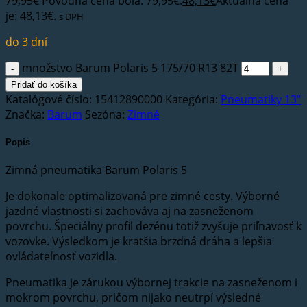
79,95
€
Pôvodná cena bola: 79,95€.
48,13
€
Aktuálna cena
je: 48,13€.
s DPH
do 3 dní
množstvo Barum Polaris 5 175/70 R13 82T
Pridať do košíka
Katalógové číslo:
15412890000
Kategória:
Pneumatiky 13"
Značka:
Barum
Sezóna:
Zimné
Popis
Zimná pneumatika Barum Polaris 5
Je dokonale optimalizovaná pre zimné cesty. Výborné
jazdné vlastnosti si zachováva aj na zasneženom
povrchu. Špeciálny profil dezénu totiž zvyšuje priľnavosť k
vozovke. Výsledkom je kratšia brzdná dráha a lepšia
ovládateľnosť vozidla.
Pneumatika je zárukou výbornej trakcie na zasneženom i
mokrom povrchu, pričom nijako neutrpí výsledné