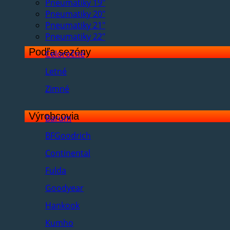
Pneumatiky 19"
Pneumatiky 20"
Pneumatiky 21"
Pneumatiky 22"
Podľa sezóny
Celoročné
Letné
Zimné
Výrobcovia
Barum
BFGoodrich
Continental
Fulda
Goodyear
Hankook
Kumho