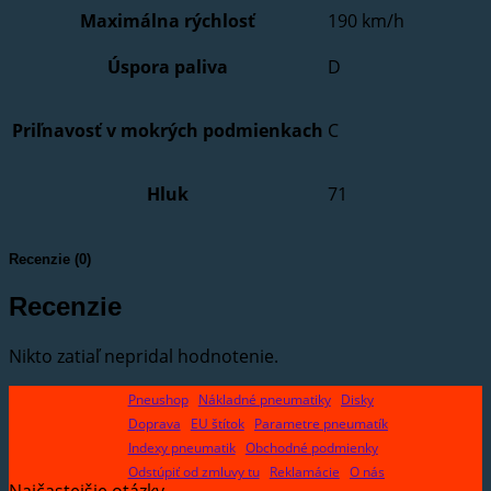
Maximálna rýchlosť
190 km/h
Úspora paliva
D
Priľnavosť v mokrých podmienkach
C
Hluk
71
Recenzie (0)
Recenzie
Nikto zatiaľ nepridal hodnotenie.
Pneushop
Nákladné pneumatiky
Disky
Doprava
EU štítok
Parametre pneumatík
Indexy pneumatik
Obchodné podmienky
Odstúpiť od zmluvy tu
Reklamácie
O nás
Najčastejšie otázky