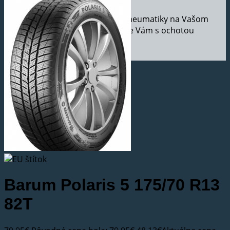
Ak potrebujete vymeniť pneumatiky na Vašom
aute, v našom pneuservise Vám s ochotou
pomôžeme.
Barum Polaris 5 175/70 R13
82T