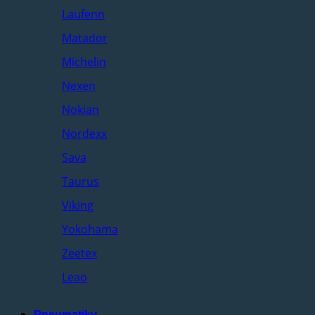
Laufenn
Matador
Michelin
Nexen
Nokian
Nordexx
Sava
Taurus
Viking
Yokohama
Zeetex
Leao
Pneumatiky