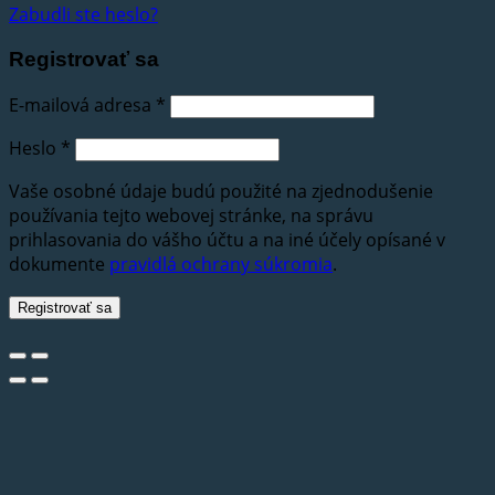
Zabudli ste heslo?
Registrovať sa
E-mailová adresa
*
Heslo
*
Vaše osobné údaje budú použité na zjednodušenie
používania tejto webovej stránke, na správu
prihlasovania do vášho účtu a na iné účely opísané v
dokumente
pravidlá ochrany súkromia
.
Registrovať sa