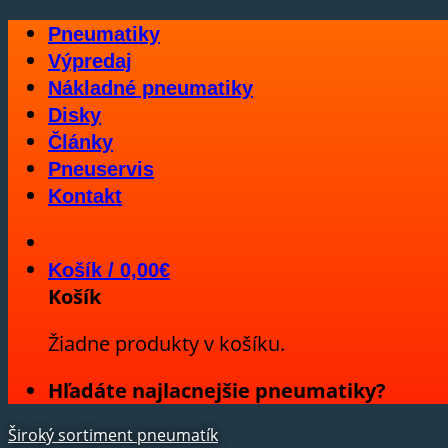
Skip
Pneumatiky
to
Výpredaj
content
Nákladné pneumatiky
Disky
Články
Pneuservis
Kontakt
Košík /
0,00
€
Košík
Žiadne produkty v košíku.
Hľadáte najlacnejšie pneumatiky?
Široký sortiment pneumatík