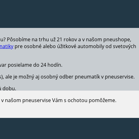
hu? Pôsobíme na trhu už 21 rokov a v našom pneushope,
atiky
pre osobné alebo úžitkové automobily od svetových
ar posielame do 24 hodín.
s), ale je možný aj osobný odber pneumatík v pneuservise.
ú dobu.
e, v našom pneuservise Vám s ochotou pomôžeme.