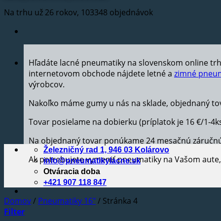
Na trhu už 26 rokov, 103348 objednávok
Hľadáte lacné pneumatiky na slovenskom online tr
internetovom obchode nájdete letné a
zimné pneum
výrobcov.
Nakoľko máme gumy u nás na sklade, objednaný tov
Tovar posielame na dobierku (príplatok je 16 €/1-4k
Na objednaný tovar ponúkame 24 mesačnú záručn
Železničný rad 1, 946 03 Kolárovo
Ak potrebujete vymeniť pneumatiky na Vašom aut
info@pneumatikylacne.sk
Otváracia doba
+421 907 118 847
Domov
/
Pneumatiky 16"
/
Stránka 4
Filter