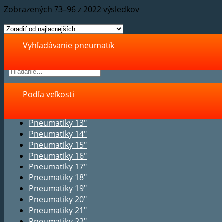
Zobrazených 73–96 z 2022 výsledkov
Vyhľadávanie pneumatík
Podľa veľkosti
Pneumatiky 13"
Pneumatiky 14"
Pneumatiky 15"
Pneumatiky 16"
Pneumatiky 17"
Pneumatiky 18"
Pneumatiky 19"
Pneumatiky 20"
Pneumatiky 21"
Pneumatiky 22"