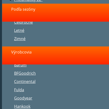
Podľa sezóny
Celoročné
Letné
Zimné
Výrobcovia
Barum
BFGoodrich
Continental
Fulda
Goodyear
Hankook